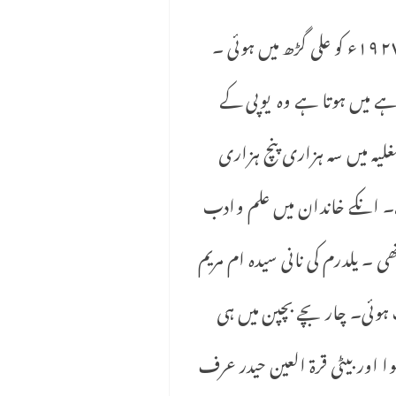
قرة العین حیدر کی پیدائش ایک متوسط مسلم گھرانے میں٠ ٢جنوری ٢٧ ١٩ء کو علی گڑھ میں ہوئی ۔
ہے میں ہوتا ہے وہ یوپی کے
غلیہ میں سہ ہزاری پنچ ہزاری
۔ انکے خاندان میں علم وادب
 ۔ یلدرم کی نانی سیدہ ام مریم
 ہوئی۔ چار بچے بچپن میں ہی
ا اور بیٹی قرة العین حیدر عرف