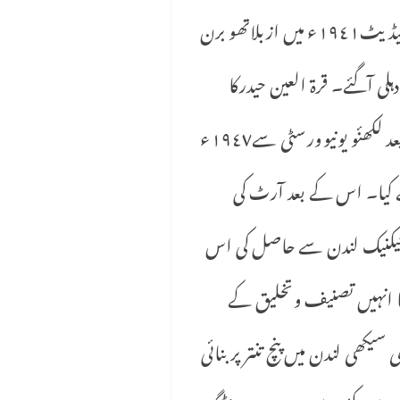
میںپرائیویٹ سے میٹرک کا امتحان امتیازی نمبروں سے پاس کیا۔میڑک پاس کرنے کے بعد انٹرمیڈیٹ١٩٤١ء میں ازبلاتھو برن
ہلی آگئے۔ قرة العین حیدرکا
داخلہ ( بی۔اے٥ ١٩٤ئ) میں آئی۔ پی کالج دہلی یونیورسٹی میں کرادیا گیا۔ بی۔ اے کرنے کے بعد لکھنٔو یونیوورسٹی سے١٩٤٧ء
١٩٥ء میں کیمبرج یونی ورسٹی سے کیا۔ اس کے بعد آرٹ کی
ٹیکنیک لندن سے حاصل کی اس
ا انہیں تصنیف وتخلیق کے
ی لندن میں پنچ تنتر پر بنائی