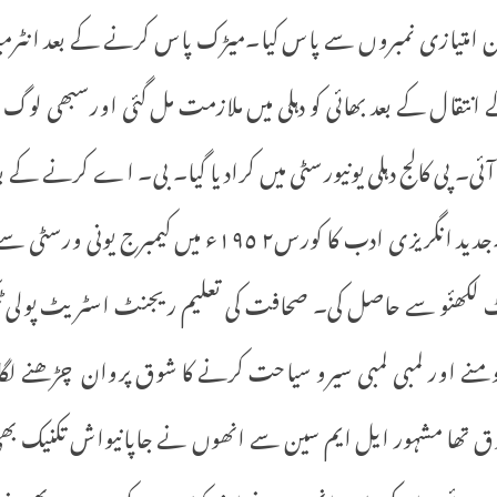
 انتقال کے بعد بھائی کو دہلی میں ملازمت مل گئی اورسبھی لوگ د
میں ایم ۔اے انگریزی میں کیا۔جدید انگریزی ادب کا کورس٢ 
لکھنٔو سے حاصل کی۔ صحافت کی تعلیم ریجنٹ اسٹریٹ پولی 
منے اور لمبی لمبی سیرو سیاحت کرنے کا شوق پروان چڑھنے لگ
تھا مشہور ایل ایم سین سے انھوں نے جاپانیواش تکنیک بھی سیکھ