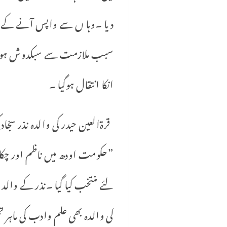
انکا انتقال ہوگیا ۔
”حکومت اودھ میں ناظم اور چکلہ 
لئے منتخب کیا گیا ۔نذر کے والد 
کی والدہ بھی علم وادب کی ماہر