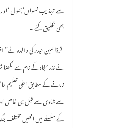
سے تہذیب نسواں’پھول ‘اور دی
بھی تخلیق کئے ۔
نے نذر سجّاد کے نام سے لکھنا 
زمانے کے مطابق اعلی تعلیم حاص
سے شادی سے قبل ہی خاصی ادیبہ
کے سلسلے میں انھیں مختلف جگہ 