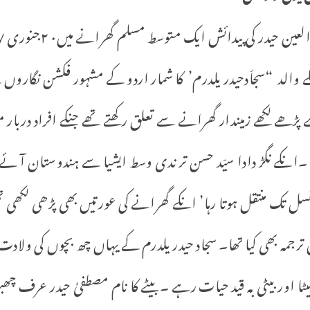
 والد “سجاّدحیدر یلدرم’ کا شمار اردو کے مشہور فکشن نگاروں 
 پڑھے لکھے زمیندار گھرانے سے تعلق رکھتے تھے جنکے افراد دربار م
انکے نگڑ دادا سیّد حسن تر ندی وسط ایشیا سے ہندوستان آ ئے
 تک منتقل ہوتا رہا’ انکے گھرانے کی عورتیں بھی پڑھی لکھی تھی
رجمہ بھی کیا تھا۔ سجاد حیدر یلدرم کے یہاں چھ بچوں کی ولادت
ا اور بیٹی بہ قید حیات رہے ۔بیٹے کا نام مصطفیٰ حیدر عرف چھبو