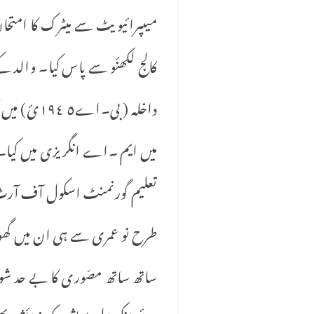
کالج لکھنٔو سے پاس کیا۔ والد کے
تعلیم گورنمنٹ اسکول آف آرٹ 
طرح نو عمری سے ہی ان میں گھو
ساتھ ساتھ مصّوری کا بے حد شوق 