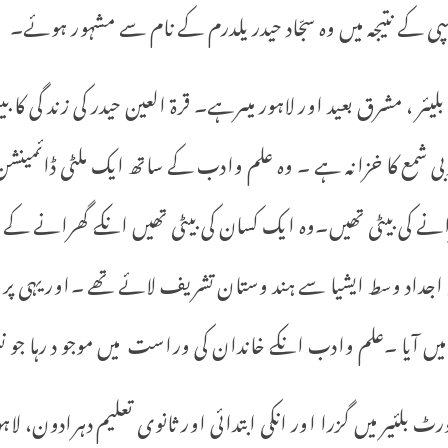
ی کے نتیجہ میں وہ سجّاد حیدر یلدرم کے نام سے مشہور ہوئے۔
یئر ، مشرق بعید اور لاہور میںرہے۔ قرة العین حیدر کی زند گی کا ب
دبی شمع کا خزانہ ہے ۔ وہ علم وادب کے ساتھ ایک ملٹی ڈائمینش
کی بیٹی تھیں۔وہ ایک کسان کی بیٹی تھیں انکے گھرانے کے لوگ
اجداد وسط ایشیا سے ہند وستان تشریف لائے تھے ۔اور یہی پر 
یں آیا ۔علم وادب انکے خاندان کی وراست میں موجو د رہا جو نسلاً 
ورٹ بلئیر میں گزرا اور انکی ابتدائی اور ثانوی تعلیم دہرادون، لاہو