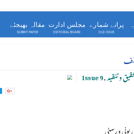
ہ
پرانے شمارے
مجلس ادارت
مقالہ بھیجئے
SUBMIT PAPER
EDITORIAL BOARD
OLD ISSUE
ائف
قیق وتنقید
,
Issue 9
ی یونی ورسٹی