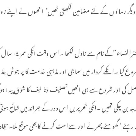
گر رسالوں کے لئے مضامین لکھتی تھیں’ ا نھوں نے اپنے زور
قرةالعین حیدر کی 
شروع کیا ۔انکے کردار میں سماجی اور مذہبی خدمت کا پر جوش جذ
ل کی اور شروع سے ہی انھیں تصنیف وتا لیف کا شوق پیدا ہو گیا
 بن چکی تھیں ۔انکی تحریریں اس دور کے جرائد میں شائع ہوتی
رہنے ‘ گھومنے پھرنے اور سےّاحت کرنے کابھی موقع ملا۔سجّاد ح