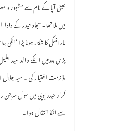
عینی آپا کے نام سے مشہور و معرو
میں ملا تھا۔ سجاد حیدر کے دادا
ناراضگی کا شکار ہونا پڑا ‘انکی
پڑ ی بعدمیں انکے والد سید جلی
ملازمت اختیا ر کی ۔ سید جلال 
سے انکا انتقال ہوا۔