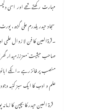
مہارت رکھتے تھے اور اسی دلچسپ
سجاد حیدر یلدرم علی گڑھ، پورٹ بل
۔قرةالعین کا فن لا زوال علمی ا
صاحب حیثیت’معزززمیدار گھرانے 
منصب پر فائز رہے ۔انکے ابائو 
علم و ادب کا ایک سبز کنبہ وجود م
قرة العین حیدر کا بچپن کا زمانہ پ