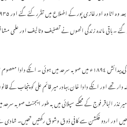
قرةالعین حیدر کی والدہ نذر سجّاد کی پیدائش ١٨٩٤ء میں صوبہ سرحد میں ہو
دار تھے اور انکے دادا خان بہادر میر قائم علی کو پنجاب کے قان
میر نذر الباقر فوج کے محکمے سپلائی میں بہ طور ایجنٹ صوبہ سرحد 
 تھیں اور اردو فکشن سے کافی ذوق وشوق رکھتیں تھیں۔ شادی سے