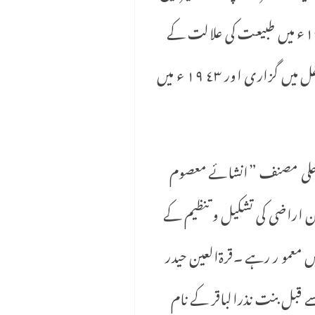
دیا ۔وہا ں سے واپس آنے کے بعد وہ اٹاوہ اور غازی پور کے اضلاع میں تقّرر کئے گئے اور ١٩٣٥ء میں طبیعت کی علالت کے
سبب ملازمت سے سبکدوش ہو گئے ۔باقی ماندہ زندگی انھوں نے تصنیف وتالیف اور علمی مشاغل میں گزاری اور ٤٣ ١٩ ء میں
ئی ۔ انکے دادا معصوم علی مصنف ”انشائے معصوم
ون اراضی کی تشکیل و تنظیم کے
میں معمو ر رہے ۔قرةالعین حیدر
 قبل بنت نذرالباقر کے نام