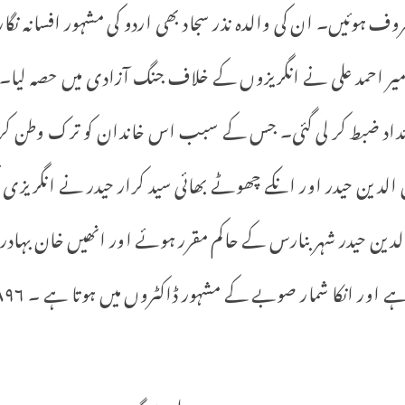
ف ہوئیں۔ ان کی والدہ نذر سجاد بھی اردو کی مشہور افسانہ نگار 
 امیر احمد علی نے انگریزوں کے خلاف جنگ آزادی میں حصہ لیا۔ ن
 جا ئداد ضبط کر لی گئی۔ جس کے سبب اس خاندان کو ترک وطن کرن
ل الدین حیدر اور انکے چھوٹے بھائی سید کرار حیدر نے انگریز
الدین حیدر شہر بنارس کے حاکم مقرر ہوئے اور انھیں خان بہاد