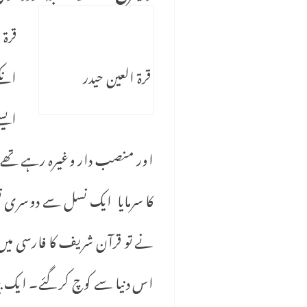
قرۃ العین حیدر
انکے
ایسے
اور منصب دار وغیرہ رہے تھے ۔
کا سرمایا ایک نسل سے دوسری نسل
نے تو قرآن شریف کا فارسی میں ت
اس دنیا سے کوچ کر گئے۔ ایک بیٹ