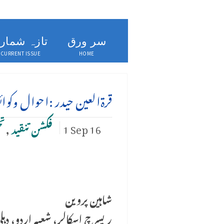
سر ورق
تازہ شمار
CURRENT ISSUE
HOME
قرةالعین حیدر :احوال وکو
1 Sep 16
فکشن تنقید
,
تح
شاہین پروین
ریسرچ اسکالر، شعبہ اردو، دہل