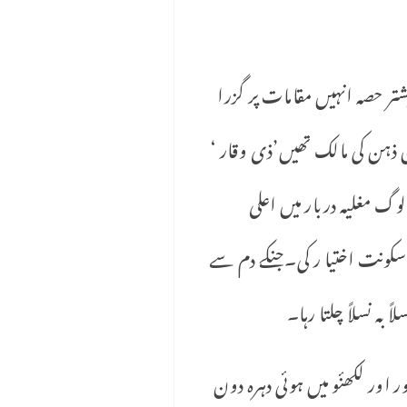
یشتر حصہ انہیں مقامات پر گزرا
ن ذہن کی مالک تھیں’ذی وقار ‘
 مغلیہ دربار میں اعلی
سکونت اختیا ر کی۔جنکے دم سے
بہ نسلاً چلتا رہا۔
ر اور لکھنٔو میں ہوئی دہرہ دون