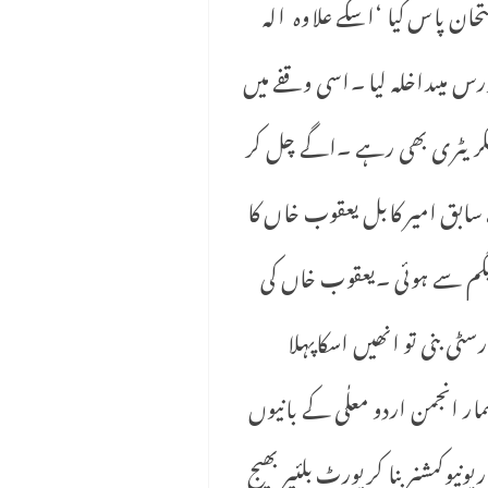
 امتحان پاس کیا ‘اسکے علاوہ الہ
س میںداخلہ لیا ۔اسی وقفے میں
سیکریٹری بھی رہے ۔اگے چل کر
 سابق امیر کابل یعقوب خاں کا
اور ١٢ ١٩ء میں انکی شادی نذر زہرا بیگم سے ہوئی ۔یعقوب خاں کی
س میں منتقل کر دی گئی ۔١٩٢٠ء میں مسلم یونیورسٹی بنی تو انھیں اسکاپہلا
مار انجمن اردو معلٰی کے بانیوں
 ریونیوکمشنر بنا کر پورٹ بلئیر بھیج