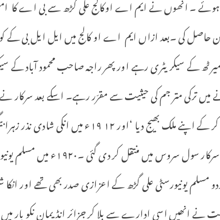
لدرم ١٨٨٠ء میں پیدا ہوئے ۔ انھوں نے ایم اے اوکالج علی گڑھ سے بی اے کا
شن حاصل کی ۔بعد ازاں ایم اے او کالج میں ایل ایل بی کے کور
 میرٹھ کے سیکریٹری رہے اور پھر راجہ صاحب محمود آباد کے 
ے میں ترکی متر جم کی حیثیت سے مقرّر رہے۔ اسکے بعد سرکار نے
اسسٹینٹ پولیٹکل ایجنٹ مقّرر کر کے اپنے ملک بھیج دیا ‘
وفات کے بعد ا نکی خدمات یو پی سرکار سول سرو
ہ اردو مسلم یونیورسٹی علی گڑھ کے اعزازی صدر بھی تھے اور انکا ش
۔١٩٢٨ء میں حکومت نے انھیں اسی ادارے سے بلا کر جزائر انڈیمان نکو بار میں