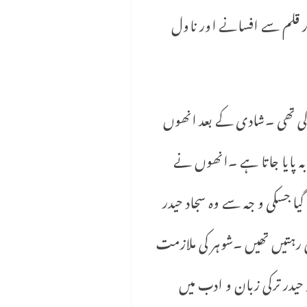
 قلم سے افسانے اور ناول
والدہ نے” اخترالنساء”کے نام سے ناول لکھا ۔اس وقت انکی عمر ١٤سال کی تھی ۔شادی کے بعد انھوں
بہ پایا جاتا ہے ۔انھوں نے
 جسکی و جہ سے وہ سجاد حیدر
 رہتیں تھیں ۔شوہر کی ملازمت
یدر ترکی زبان و ادب میں