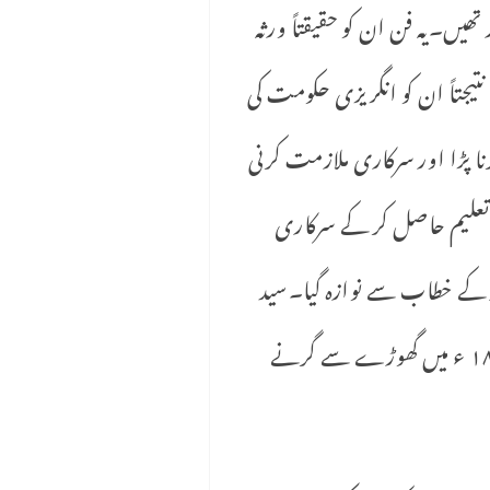
تھیں۔یہ فن ان کو حقیقتاً ورثہ
تیجتاً ان کو انگریزی حکومت کی
ا پڑا اور سرکاری ملازمت کرنی
ی تعلیم حاصل کر کے سرکاری
ر کے خطاب سے نوازہ گیا۔سید
کرار حیدر یوپی میں سول سرجن رہے اور انکا شمار صوبے کے مشہور ڈاکٹروں میں ہوتا ہے ۔ ١٨٩٦ ء میں گھوڑے سے گرنے