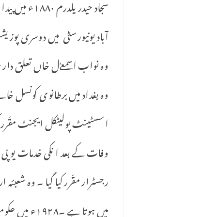
سجاد حیدر ی
آباد یونیورسٹی میں دوسری پوزی
وہ نواب اسمعےٰل خاں تعلق دار
وہ بغداد میں برطانوی کونسل خان
رجسٹرار مقّرر کیا گیا ۔ وہ شعبئ
میں ہوتا ہے 