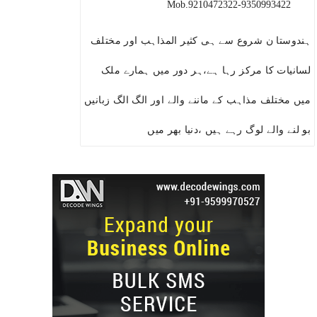
Mob.9210472322-9350993422
ہندوستا ن شروع سے ہی کثیر المذاہب اور مختلف
لسانیات کا مرکز رہا ہے،ہر دور میں ہمارے ملک
میں مختلف مذاہب کے ماننے والے اور الگ الگ زبانیں
بو لنے والے لوگ رہے ہیں ،دنیا بھر میں