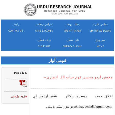
مجلس ادارت
مقالہ بھیجئے
اغراض ومقاصد
رابطہ
CONTACT US
AIMS & SCOPES
SUBMIT PAPER
EDITORIAL BOARD
سر ورق
تازہ شمارہ
پرانے شمارے
OLD ISSUE
CURRENT ISSUE
HOME
قومی آواز
Page No.
محسن اردو محسن قوم حیات اللہ انصاری←
مزید پڑھیں
اخلاق احمد، ریسرچ اسکالر شعبۂ اردو،دہلی
یو نیور سٹی،دہلی akhkaqueahd@gmail.com