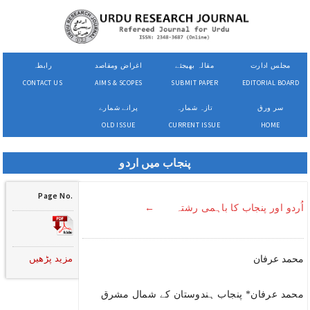
مجلس ادارت
مقالہ بھیجئے
اغراض ومقاصد
رابطہ
CONTACT US
AIMS & SCOPES
SUBMIT PAPER
EDITORIAL BOARD
سر ورق
تازہ شمارہ
پرانے شمارے
OLD ISSUE
CURRENT ISSUE
HOME
پنجاب میں اردو
Page No.
اُردو اور پنجاب کا باہمی رشتہ ←
مزید پڑھیں
محمد عرفان
محمد عرفان* پنجاب ہندوستان کے شمال مشرق