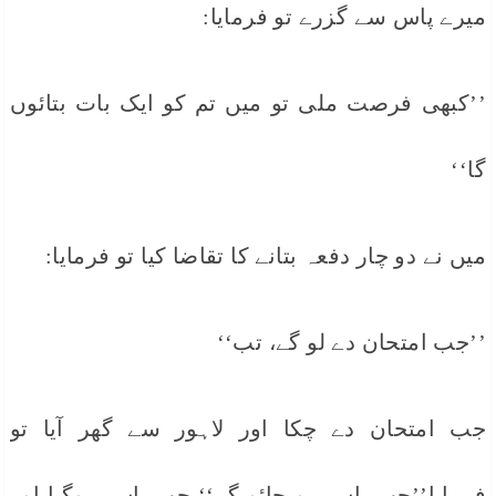
میرے پاس سے گزرے تو فرمایا:
’’کبھی فرصت ملی تو میں تم کو ایک بات بتائوں
گا‘‘
میں نے دو چار دفعہ بتانے کا تقاضا کیا تو فرمایا:
’’جب امتحان دے لو گے، تب‘‘
جب امتحان دے چکا اور لاہور سے گھر آیا تو
فرمایا’’جب پاس ہو جائو گے‘‘ جب پاس ہوگیا اور