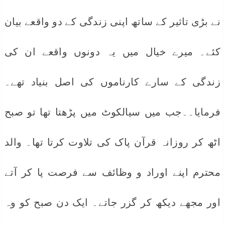
نے بڑی تاثیر کے ساتھ اپنی زندگی کے دو واقعے بیان
کئے۔ میرے خیال میں یہ دونوں واقعے ان کی
زندگی کے سارے کارناموں کی اصل بنیاد تھے۔
فرمایا۔۔جب میں سیالکوٹ میں پڑھتا تھا تو صبح
اٹھ کر روزانہ قرآن پاک کی تلاوت کرتا تھا۔ والد
محترم اپنے اوراد و وظائف سے فرصت پا کر آتے
اور مجھے دیکھ کر گزر جاتے۔ ایک دن صبح کو وہ