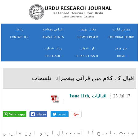
مجلس ادارت
مقالہ بھیجئے
اغراض ومقاصد
رابطہ
CONTACT US
AIMS & SCOPES
SUBMIT PAPER
EDITORIAL BOARD
سر ورق
تازہ شمارہ
پرانے شمارے
OLD ISSUE
CURRENT ISSUE
HOME
اقبال کے کلام میں قرآنی پیغمبرانہ تلمیحات
25 Jul 17
اقبالیات
,
Issue 11th
Whatsapp
Share
Tweet
صنعتِ تلمیح کا استعمال اردو اور فارسی