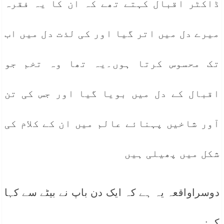
ڈاکٹر اقبال کہتے تھے کہ ان کا یہ فقرہ
میرے دل میں اتر گیا اور کی لذت دل میں اب
تک محسوس کرتا ہوں۔یہ تھا وہ تخم جو
اقبال کے دل میں بویا گیا اور جس کی تن
آور شاخیں پہنائے عالم میں ان کے کلام کی
شکل میں پھیلی ہیں
دوسراواقعہ یہ ہے کہ ایک دن باپ نے بیٹے سے کہا
کہ: