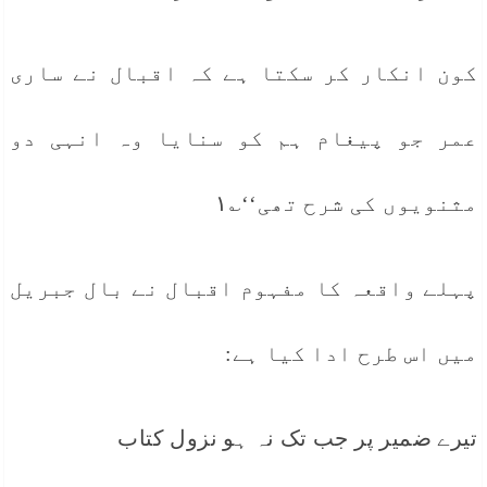
کون انکار کر سکتا ہے کہ اقبال نے ساری
عمر جو پیغام ہم کو سنایا وہ انہی دو
مثنویوں کی شرح تھی‘‘؎۱
پہلے واقعہ کا مفہوم اقبال نے بال جبریل
میں اس طرح ادا کیا ہے:
تیرے ضمیر پر جب تک نہ ہو نزول کتاب