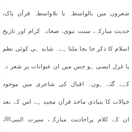
شعروں میں بالواسطہ یا بلاواسطہ قرآن پاک،
حدیث مبارکہ، سنت نبوی، صحابہ کرام اور تاریخ
اسلام کا ذکر جا بجا ملتا ہے۔ شاید ہی کوئی نظم
یا غزل ایسی ہو جس میں ان عنوانات پر شعر نہ
کہے گئے ہوں۔ اقبال کی شاعری میں موجود
خیالات کا بنیادی ماخذ قرآن مجید ہے اس کے بعد
ان کے کلام پراحادیث مبارکہ، سیرت النبیﷺ،