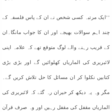
’’ایک مرتبہ کسی شخص نے ان کے پاس فلسفہ کے
چند اہم سوالات بھیجے اور ان کا جواب مانگا۔ان
کے قریب رہنے والے لوگ متوقع تھے کہ علامہ اپنی
لائبریری کی الماریاں کھلوائیں گے اور بڑی بڑی
کتابیں نکلوا کر ان مسائل کا حل تلاش کریں گے۔
مگر وہ یہ دیکھ کر حیران رہ گئے کہ لائبریری کی
الماریاں مقفل کی مقفل رہیں اور وہ صرف قرآن