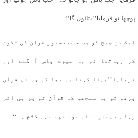
پوچھا تو فرمایا’’بتائوں گا‘‘
ایک دن صبح کو جب حسب دستور قرآن کی تلاوت
کر رہاتھا تو وہ میرے پاس آ گئے اور
فرمایا’’بیٹا کہنا یہ تھا کہ جب تم قرآن
پڑھو تو یہ سمجھو کہ قرآن تم پر ہی اتر
رہا ہے یعنی اللہ خود تم سے ہم کلام ہے‘‘