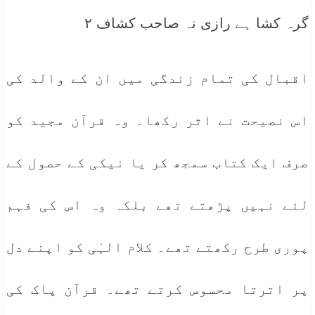
گرہ کشا ہے رازی نہ صاحب کشاف ۲
اقبال کی تمام زندگی میں ان کے والد کی
اس نصیحت نے اثر رکھا۔ وہ قرآن مجید کو
صرف ایک کتاب سمجھ کر یا نیکی کے حصول کے
لئے نہیں پڑھتے تھے بلکہ وہ اس کی فہم
پوری طرح رکھتے تھے۔ کلام الہٰی کو اپنے دل
پر اترتا محسوس کرتے تھے۔ قرآن پاک کی