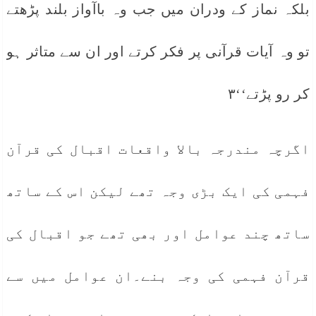
بلکہ نماز کے ودران میں جب وہ باآواز بلند پڑھتے
تو وہ آیات قرآنی پر فکر کرتے اور ان سے متاثر ہو
کر رو پڑتے‘‘۳
اگرچہ مندرجہ بالا واقعات اقبال کی قرآن
فہمی کی ایک بڑی وجہ تھے لیکن اس کے ساتھ
ساتھ چند عوامل اور بھی تھے جو اقبال کی
قرآن فہمی کی وجہ بنے۔ان عوامل میں سے