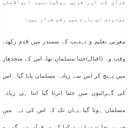
قرآن کے اور قریب ہوگیا۔سید ابوالاعلیٰ
مودودی اس بارے میں رقم طراز ہیں:
مغربی تعلیم و تہذیب کے سمندر میں قدم رکھتے
وقت وہ (اقبال)جتنا مسلمان تھا، اس کے منجدھار
میں پہنچ کر اس سے زیادہ مسلمان پایا گیا۔ اس
کی گہرائیوں میں جتنا اترتا گیا اتنا ہی زیادہ
مسلمان ہوتا گیا۔یہاں تک کہ اس کی تہہ میں
جب پہنچا تو دنیا نے دیکھا کہ وہ قرآن میں گم ہو