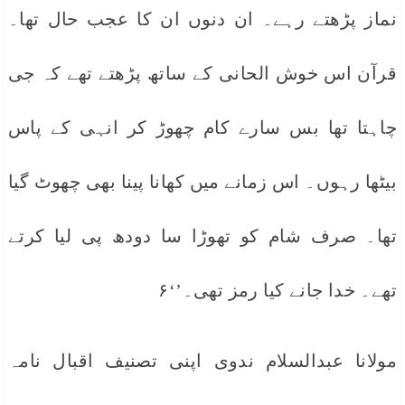
نماز پڑھتے رہے۔ ان دنوں ان کا عجب حال تھا۔
قرآن اس خوش الحانی کے ساتھ پڑھتے تھے کہ جی
چاہتا تھا بس سارے کام چھوڑ کر انہی کے پاس
بیٹھا رہوں۔ اس زمانے میں کھانا پینا بھی چھوٹ گیا
تھا۔ صرف شام کو تھوڑا سا دودھ پی لیا کرتے
تھے۔ خدا جانے کیا رمز تھی۔’‘۶
مولانا عبدالسلام ندوی اپنی تصنیف اقبال نامہ