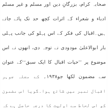
صحابہ کرام، بزرگانِ دین اور مسلم و غیر مسلم
ادباء و شعراء کے اثرات کچھ حد تک پائے جاتے
ہیں۔اقبال کی فکر کے اس پہلو کی جانب پہلی
بار ابوالاعلیٰ مودودی نے توجہ دی، انھوں نے اس
موضوع پر ’’حیات اقبال کا ایک سبق‘‘کے عنوان
سے مضمون لکھا جو۱۹۳۸ء کے مجلہ جوہر
اقبال نمبر میں شائع ہوا۔گویا اس مضمون
کو اس لحاط سے اولیت کا درجہ حاصل ہے کہ