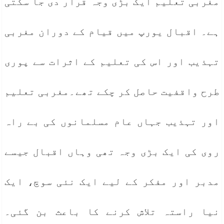
مغربی تعلیم ایک بڑی وجہ قرار دی جا سکتی
ہے۔ اقبال یورپ میں قیام کے دوران مغربی
تہذیب اور اس کی تعلیم کے اثرات سے پوری
طرح واقفیت حاصل کر چکے تھے۔مغربی تعلیم
اور تہذیب جہاں عام مسلمانوں کی بے راہ
روی کی ایک بڑی وجہ تھی وہاں اقبال جیسے
مدبر اور مفکر کے لیے ایک نئی سوچ، ایک
نیا راستہ تلاش کرنے کا باعث بن گئی۔