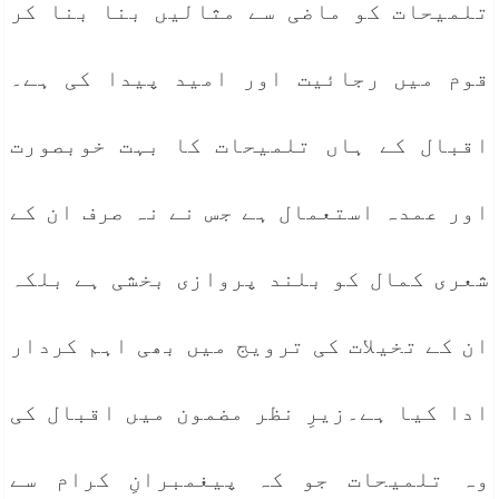
تلمیحات کو ماضی سے مثالیں بنا بنا کر
قوم میں رجائیت اور امید پیدا کی ہے۔
اقبال کے ہاں تلمیحات کا بہت خوبصورت
اور عمدہ استعمال ہے جس نے نہ صرف ان کے
شعری کمال کو بلند پروازی بخشی ہے بلکہ
ان کے تخیلات کی ترویج میں بھی اہم کردار
ادا کیا ہے۔زیرِ نظر مضمون میں اقبال کی
وہ تلمیحات جو کہ پیغمبرانِ کرام سے