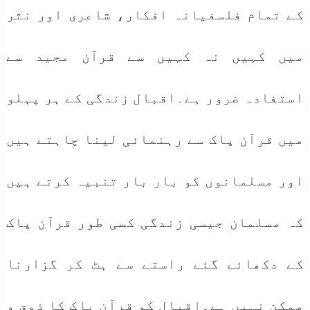
کے تمام فلسفیانہ افکار، شاعری اور نثر
میں کہیں نہ کہیں سے قرآن مجید سے
استفادہ ضرور ہے۔اقبال زندگی کے ہر پہلو
میں قرآن پاک سے رہنمائی لینا چاہتے ہیں
اور مسلمانوں کو بار بار تنبیہ کرتے ہیں
کہ مسلمان جیسی زندگی کسی طور قرآن پاک
کے دکھائے گئے راستے سے ہٹ کر گزارنا
ممکن نہیں ہے۔اقبال کو قرآن پاک کا ذوق و