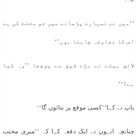
’’میں نے تمہارے پڑھانے میں جو محنت کی ہے
اس کا معاوضہ چاہتا ہوں’‘
لائق بیٹے نے بڑے شوق سے پوچھا ’’وہ کیا
ہے؟‘‘
باپ نے کہا’’کسی موقع پر بتائوں گا‘‘
چنانچہ انہوں نے ایک دفعہ کہا کہ ’’میری محنت