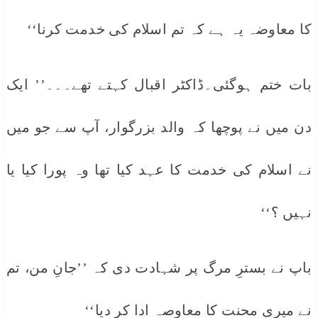
کا معاوضہ یہ ہے کہ تم اسلام کی خدمت کرنا‘‘
بات ختم ہوگئی۔ڈاکٹر اقبال کہتے تھے۔۔۔’’ ایک
دن میں نے پوچھا کہ والد بزرگوار، آپ سے جو میں
نے اسلام کی خدمت کا عہد کیا تھا وہ پورا کیا یا
نہیں ؟‘‘
باپ نے بسترِ مرگ پر شہادت دی کہ ’’جانِ من، تم
نے میری محنت کا معاوصہ ادا کر دیا‘‘