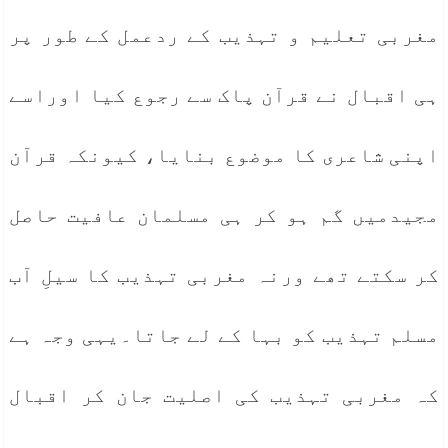
مغربی تعلیم و تہذیب کے ردعمل کے طور پر
ہی اقبال نے قرآن پاک سے رجوع کیا اوراسے
اپنی شاعری کا موضوع بنایا، کیونکہ قرآن
مجیدمیں گم ہو کر ہی مسلمان عافیت حاصل
کر سکتے تھے ورنہ مغربی تہذیب کا سیلِ آب
مسلم تہذیب کو بہا کے لے جاتا۔یہی وجہ ہے
کہ مغربی تہذیب کی اصلیت جان کر اقبال