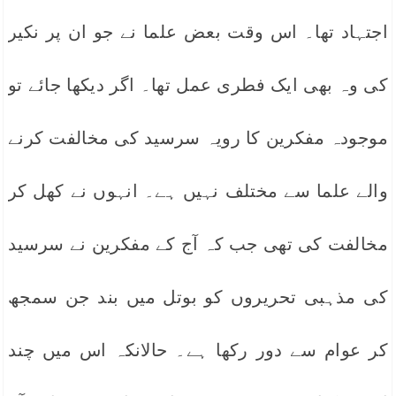
اجتہاد تھا۔ اس وقت بعض علما نے جو ان پر نکیر
کی وہ بھی ایک فطری عمل تھا۔ اگر دیکھا جائے تو
موجودہ مفکرین کا رویہ سرسید کی مخالفت کرنے
والے علما سے مختلف نہیں ہے۔ انہوں نے کھل کر
مخالفت کی تھی جب کہ آج کے مفکرین نے سرسید
کی مذہبی تحریروں کو بوتل میں بند جن سمجھ
کر عوام سے دور رکھا ہے۔ حالانکہ اس میں چند