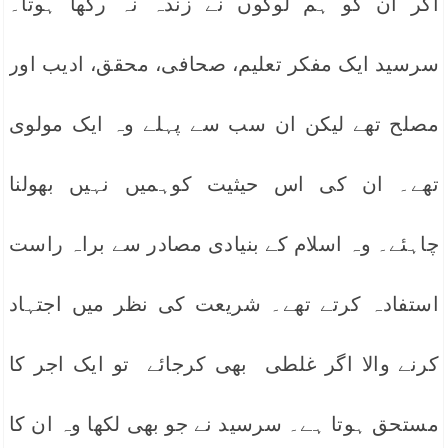
اگر ان کو ہم لوگوں نے زندہ نہ رکھا ہوتا۔
سرسید ایک مفکر تعلیم، صحافی، محقق، ادیب اور
مصلح تھے لیکن ان سب سے پہلے وہ ایک مولوی
تھے۔ ان کی اس حیثیت کوہمیں نہیں بھولنا
چاہئے۔ وہ اسلام کے بنیادی مصادر سے براہ راست
استفادہ کرتے تھے۔ شریعت کی نظر میں اجتہاد
کرنے والا اگر غلطی بھی کرجائے تو ایک اجر کا
مستحق ہوتا ہے۔ سرسید نے جو بھی لکھا وہ ان کا