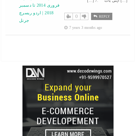
[…] 7. اپنی بات […]
فروری 2014 تا دسمبر
2018 | اردو ریسرچ
0
REPLY
جرنل
7 years 3 months ago