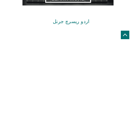
Copyright © 2026.
اردو ریسرچ جرنل
© Netizens For Development
Site by
Global
Web Creative