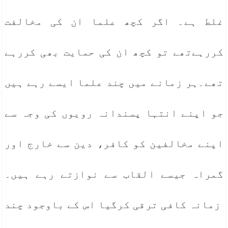
غلط ہے۔ اگر کچھ علما ان کی مخالفت
کررہےتھے تو کچھ ان کی حمایت بھی کررہے
تھے۔ہر زمانے میں چند علما ایسے رہے ہیں
جو اپنے انتہا پسندانہ رویوں کی وجہ سے
اپنے مخالفین کو کافر، دین سے خارج اور
گمراہ جیسے القاب سے نوازتے رہے ہیں۔
زمانہ کافی ترقی کرگیا اس کے باوجود چند