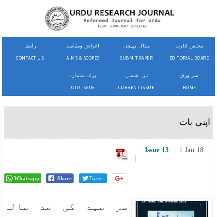
مجلس ادارت
مقالہ بھیجئے
اغراض ومقاصد
رابطہ
CONTACT US
AIMS & SCOPES
SUBMIT PAPER
EDITORIAL BOARD
سر ورق
تازہ شمارہ
پرانے شمارے
OLD ISSUE
CURRENT ISSUE
HOME
اپنی بات
Issue 13
1 Jan 18
Whatsapp
Share
Tweet
سر سید کی صد سالہ