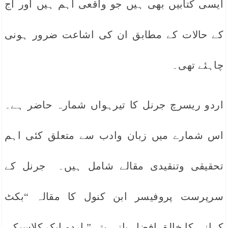
ایسی کتابیں بھی ہیں جو واقعی اہم ہیں اور آج
کے حالات کے مطابق ان کی اشاعت ضرور ہونی
چاہئے تھی۔
اردو ریسرچ جرنل کا تیرہواں شمارہ حاضر ہے۔
اس شمارے میں زبان وادب سے متعلق کئی اہم
تحقیقی وتنقیدی مقالے شامل ہیں۔ جرنل کے
سرپرست پروفیسر ابن کنول کا مقالہ “بکٹ
کہانی کا خالق افضل پانی پتی” اردو ایک کلاسیکی