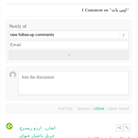
Comment on "اپنی بات"
1
Notify of
Sort by:
newest
|
oldest
|
most voted
اشاریہ اردو ریسرچ
جرنل باعتبار عنوان