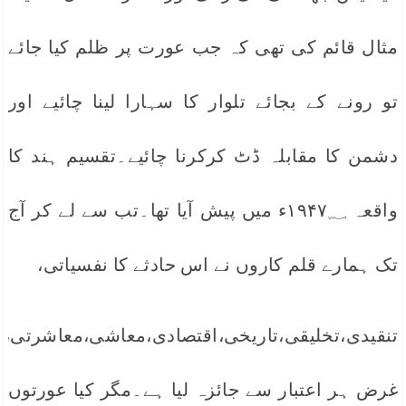
مثال قائم کی تھی کہ جب عورت پر ظلم کیا جائے
تو رونے کے بجائے تلوار کا سہارا لینا چائیے اور
دشمن کا مقابلہ ڈٹ کرکرنا چائیے۔تقسیم ہند کا
واقعہ ۱۹۴۷؁ء میں پیش آیا تھا۔تب سے لے کر آج
تک ہمارے قلم کاروں نے اس حادثے کا نفسیاتی،
تنقیدی،تخلیقی،تاریخی،اقتصادی،معاشی،معاشرتی
غرض ہر اعتبار سے جائزہ لیا ہے۔مگر کیا عورتوں