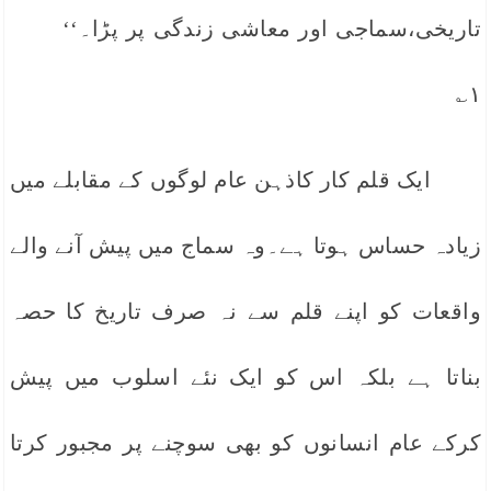
تاریخی،سماجی اور معاشی زندگی پر پڑا۔‘‘
۱؎
ایک قلم کار کاذہن عام لوگوں کے مقابلے میں
زیادہ حساس ہوتا ہے۔وہ سماج میں پیش آنے والے
واقعات کو اپنے قلم سے نہ صرف تاریخ کا حصہ
بناتا ہے بلکہ اس کو ایک نئے اسلوب میں پیش
کرکے عام انسانوں کو بھی سوچنے پر مجبور کرتا