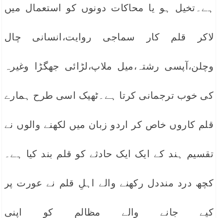
ہے۔تخیل ہو یا محاکات دونوں کو استعمال میں
لاکر قلم کار سماجی روایت،انسانی چال
وچلن،آپسی رشتہ،میل ملاپ،لڑائی جھگڑا وغیرہ
کی خوب ترجمانی کرتا ہے۔ٹھیک اسی طرح ہمارے
قلم کاروں خاص کر اردو زبان میں لکھنے والوں نے
تقسیم ہند کے ایک ایک حادثے کو قلم بند کیا ہے۔
کچھ درد منددل رکھنے والے اہلِ قلم نے عورت پر
کیے جانے والے مظالم کو اپنی