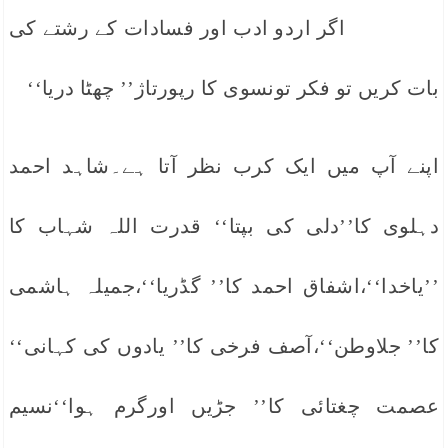
اگر اردو ادب اور فسادات کے رشتے کی
بات کریں تو فکر تونسوی کا رپورتاژ’’ چھٹا دریا‘‘
اپنے آپ میں ایک کرب نظر آتا ہے۔شاہد احمد
دہلوی کا’’دلی کی بپتا‘‘ قدرت اللہ شہاب کا
’’یاخدا‘‘،اشفاق احمد کا’’ گڈریا‘‘،جمیلہ ہاشمی
کا’’ جلاوطن‘‘،آصف فرخی کا’’ یادوں کی کہانی‘‘
عصمت چغتائی کا’’ جڑیں اورگرم ہوا‘‘نسیم