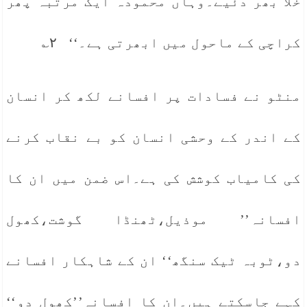
خلا بھر دئیے۔وہاں محمودہ ایک مرتبہ پھر
کراچی کے ماحول میں ابھرتی ہے۔‘‘ ۲؎
منٹو نے فسادات پر افسانے لکھ کر انسان
کے اندر کے وحشی انسان کو بے نقاب کرنے
کی کامیاب کوشش کی ہے۔اس ضمن میں ان کا
افسانہ’’ موذیل،ٹھنڈا گوشت،کھول
دو،ٹوبہ ٹیک سنگھ‘‘ ان کے شاہکار افسانے
کہے جاسکتے ہیں۔ان کا افسانہ’’کھول دو‘‘