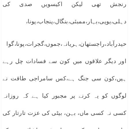
رنجش تھی لیکن اکیسویں صدی کی
دہلی،یوپی،بہار،ممبئی،بنگال،پنجاب،پونا،
حیدرآباد،راجستھان،ہریانہ،جموں،گجرات،پونا،گوا
اور دیگر علاقوں میں کون سے فسادات چل رہے
ہیں،کون سی جنگ ہے،کس سامراجی طاقت نے
لوگوں کو یہ کرنے پر مجبور کیا ہے کہ روزانہ
کسی نہ کسی ماں، بہن، بیٹی کی عزت تارتار کی