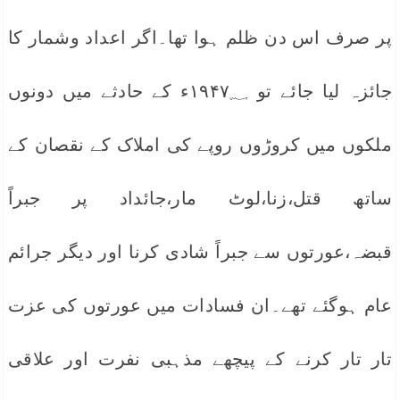
پر صرف اس دن ظلم ہوا تھا۔اگر اعداد وشمار کا
جائزہ لیا جائے تو ۱۹۴۷؁ء کے حادثے میں دونوں
ملکوں میں کروڑوں روپے کی املاک کے نقصان کے
ساتھ قتل،زنا،لوٹ مار،جائداد پر جبراً
قبضہ،عورتوں سے جبراً شادی کرنا اور دیگر جرائم
عام ہوگئے تھے۔ان فسادات میں عورتوں کی عزت
تار تار کرنے کے پیچھے مذہبی نفرت اور علاقی