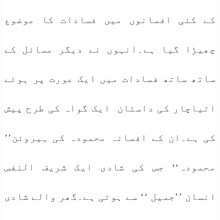
کے کئی افسانوں میں فسادات کا موضوع
چھیڑا گیا ہے۔انہوں نے دیگر مسائل کے
ساتھ ساتھ فسادات میں ایک عورت پر ہوئے
اتیاچار کی داستان ایک گواہ کی طرح پیش
کی ہے۔ان کے افسانہ محمودہ کی ہیروئن’’
محمودہ‘‘ جس کی شادی ایک شریف النفس
انسان ’’جمیل ‘‘ سے ہوتی ہے۔گھر والے شادی