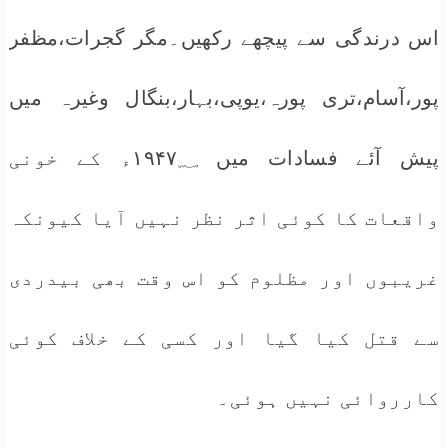
اس درندگی سے پیچھے رکھیں۔مگر گجرات،مظفر
پور،آسام،تری پورہ،یوپی،بہار،بنگال وغیرہ میں
پیش آئے فسادات میں ۱۹۴۷؁ء کے خونی
واقعات کا کوئی اثر نظر نہیں آیا کیونکہ
غریبوں اور مظلوم کو اس وقت بھی بیدردی
سے قتل کیا گیا اور کسی کے خلاف کوئی
کارروائی نہیں ہوئی۔