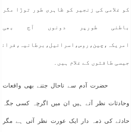
کو غلامی کی زنجیر کو ظاہری طور توڑا مگر
باطنی طورپر دونوں آج بھی
امریکہ،چین،روس،اسرائیل،برطانیہ،فرانس
جیسی طاقتوں کے غلام ہیں۔
حضرت آدم سے تاحال جتنے بھی واقعات
وحادثات نظر آتے ہیں ان میں اگرچہ کسی جگہ
حادثے کی ذمہ دار ایک عورت نظر آتی ہے مگر