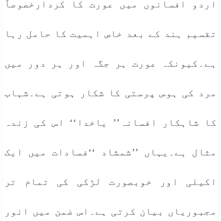
اردو افسانوں میں عورت کا کردارخصوصاً
تقسیم ہند کے بعد خاص اہمیت کا حامل رہا
ہے۔کیونکہ عورت ہر جگہ اور ہر دور میں
مرد کی ہوس پرستی کا شکار ہوتی ہے۔شہاب
کا شاہکار افسانہ’’ یاخدا‘‘ اس کی زندہ
مثال ہے۔یہاں ’’شمشاد ‘‘فسادات میں ایک
اکیلی اور خوبصورت لڑکی کی تمام تر
مجبوریاں بیان کرتی ہے۔اس ضمن میں انور