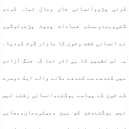
کرنی پڑی،انسانی جان ومال تباہ کردی
گئی،ہندومسلم فسادات پھوٹ پڑے،لوگوں
نے انسانی کشت وخون کا بازار گرم کردیا۔
یہ اس تقسیم کا ہی اثر تھا کہ جنگِ آزادی
میں کندھے سے کندھے ملانے والے ایک دوسرے
کے خون کے پیاسے ہوگئے،انسانی رشتے تہس
نہس ہوگئے،جن کو بہن ،بیٹی،ماں،بھابی