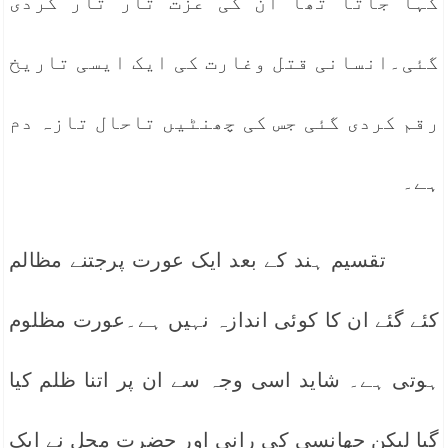
کہا جاتا تھا ان کی عزت تار تار کردی
گئی۔انسانی قتل وغارت کی ایک ایسی تاریخ
رقم کردی گئی جس کی چھنٹیں تاحال تازہ دم
ہے۔
تقسیم ہند کے بعد ایک عورت پرجتنے مظالم
کئے گئے ان کا کوئی اندازہ نہیں ہے۔عورت مظلوم
ہوتی ہے۔ شاید اسی وجہ سے ان پر اتنا ظلم کیا
گیا لیکن جھانسی کی رانی اور حضرت محل نے ایک