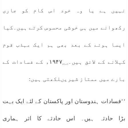
نہیں ہے یا وہ خود اس کام کو جاری
رکھوانے میں ہی خوشی محسوس کرتے ہیں۔کیا
ایسا ہونے کے بعد بھی ہم ایک مہذب قوم
کہلانے کے لائق ہیں۔۱۹۴۷؁ء کے فسادات کے
بارے میں ممتاز شیریںلکھتی ہیں:
’’فسادات ہندوستان اور پاکستان کے لئے ایک بہت
بڑا حادثہ ہیں۔ اس حادثے کا اثر ہماری