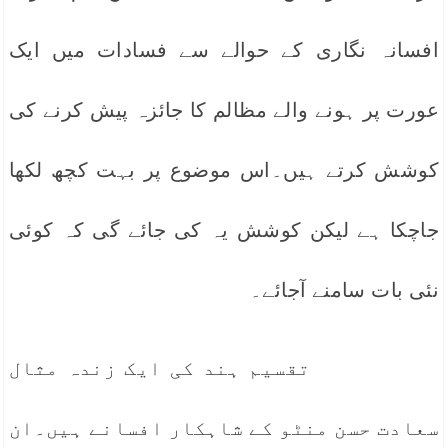
افسانہ نگاری کے حوالے سے فسادات میں ایک
عورت پر ہونے والے مظالم کا جائزہ پیش کرنے کی
کوشش کرتے ہیں۔اس موضوع پر بہت کچھ لکھا
جاچکا ہے لیکن کوشش یہ کی جائے گی کہ کوئی
نئی بات سامنے آجائے۔
تقسیم ہند کی ایک زندہ مثال
سعادت حسن منٹو کے شاہکار افسانے ہیں۔ان