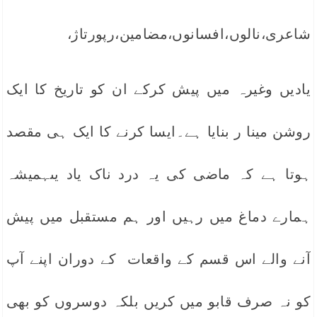
شاعری،نالوں،افسانوں،مضامین،رپورتاژ،
یادیں وغیرہ میں پیش کرکے ان کو تاریخ کا ایک
روشن مینا ر بنایا ہے۔ایسا کرنے کا ایک ہی مقصد
ہوتا ہے کہ ماضی کی یہ درد ناک یاد یںہمیشہ
ہمارے دماغ میں رہیں اور ہم مستقبل میں پیش
آنے والے اس قسم کے واقعات کے دوران اپنے آپ
کو نہ صرف قابو میں کریں بلکہ دوسروں کو بھی