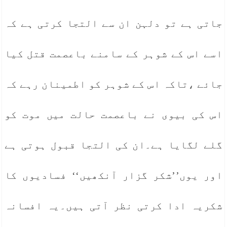
جاتی ہے تو دلہن ان سے التجا کرتی ہے کہ
اسے اس کے شوہر کے سامنے باعصمت قتل کیا
جائے ،تاکہ اس کے شوہر کو اطمینان رہے کہ
اس کی بیوی نے باعصمت حالت میں موت کو
گلے لگایا ہے۔ان کی التجا قبول ہوتی ہے
اور یوں’’شکر گزار آنکھیں‘‘ فسادیوں کا
شکریہ ادا کرتی نظر آتی ہیں۔یہ افسانہ