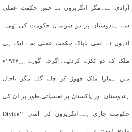
آزادی ہے۔مگر انگریزوں نے جس حکمت عملی
سے ہندوستان پر دو سوسال حکومت کی تھی۔
انہوں نے اسی ناپاک حکمت عملی سے ایک ہی
ملک کے دو ٹکڑے کردئیے۔اگرچہ گورے ۱۹۴۷؁ء
میں ہمارا ملک چھوڑ کر چلے گئے مگر تاحال
ہندوستان اور پاکستان پر نفسیاتی طور پر ان کی
حکومت جاری ہے۔انگریزوں کی اسی ’’Divide
and Rule‘‘حکمت عملی کو ہندوستا ن اور