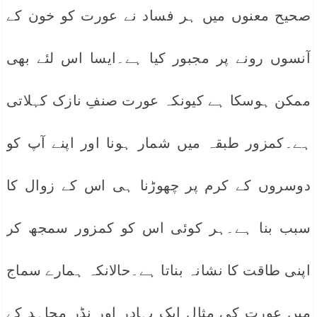
صحیح معنوں میں ہر فساد نے عورت کو خون کے
آنسوں رونے پر مجبور کیا ہے۔ایسا اس لئے بھی
ممکن ہوسکا ہے کیونکہ عورت صنفِ نازک کہلاتی
ہے۔کمزور طبقہ میں شمار ہونا اور اپنے آپ کو
دوسروں کے کرم پر چھوڑنا ہی اس کے زوال کا
سبب بنا ہے۔ہر کوئی اس کو کمزور سمجھ کر
اپنی طاقت کا نشانہ بناتا ہے۔حالانکہ ہمارے سماج
میں عورت کی مثال ایک بہادر اور نڈر مجاہد کے