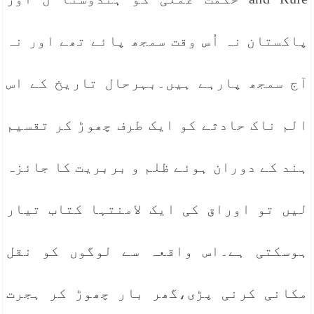
پاکستان نہ اُس وقت سمجھ پائے تھے اور نہ
آج سمجھ پارہے ہیں۔بہرحال تاریخ کے اس
الم ناک حادثے کو ایک طرف چھوڑ کر تقسیم
ہند کے دوران ہوئے ظلم و بربریت کا جائزہ
لیں تو اوراق کی ایک لامنتہا کتاب تیار
ہوسکتی ہے۔اس واقعہ سے لوگوں کو نقل
مکانی کرنی پڑی،گھر بار چھوڑ کر ہجرت