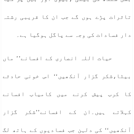
تاثرات پڑے ہوں گے جب ان کا قریبی رشتہ
دار فسادات کی وجہ سے پاگل ہوگیا ہے۔
حیات اللہ انصاری کے افسانے’’ ماں
بیٹا،شکر گزار آنکھیں‘‘ اس خونی حادثے
کا کرب پیش کرنے میں کامیاب افسانے
کہلاتے ہیں۔ان کے افسانے’’شکر گزار
آنکھیں‘‘ کی دلہن جب فسادیوں کے ہاتھ لگ