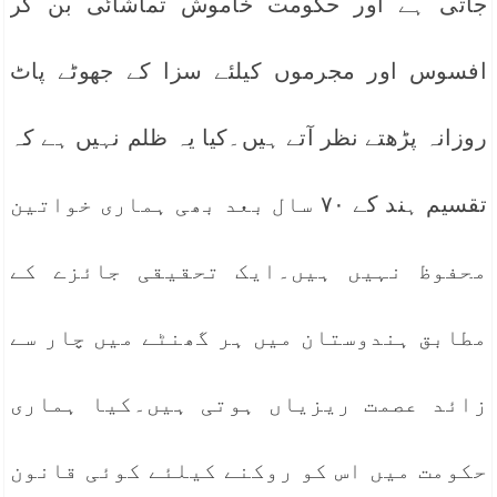
جاتی ہے اور حکومت خاموش تماشائی بن کر
افسوس اور مجرموں کیلئے سزا کے جھوٹے پاٹ
روزانہ پڑھتے نظر آتے ہیں۔کیا یہ ظلم نہیں ہے کہ
تقسیم ہند کے ۷۰ سال بعد بھی ہماری خواتین
محفوظ نہیں ہیں۔ایک تحقیقی جائزے کے
مطابق ہندوستان میں ہر گھنٹے میں چار سے
زائد عصمت ریزیاں ہوتی ہیں۔کیا ہماری
حکومت میں اس کو روکنے کیلئے کوئی قانون