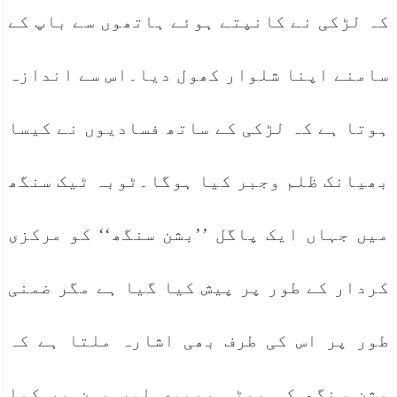
کہ لڑکی نے کانپتے ہوئے ہاتھوں سے باپ کے
سامنے اپنا شلوار کھول دیا۔اس سے اندازہ
ہوتا ہے کہ لڑکی کے ساتھ فسادیوں نے کیسا
بھیانک ظلم وجبر کیا ہوگا۔ٹوبہ ٹیک سنگھ
میں جہاں ایک پاگل ’’بشن سنگھ‘‘ کو مرکزی
کردار کے طور پر پیش کیا گیا ہے مگر ضمنی
طور پر اس کی طرف بھی اشارہ ملتا ہے کہ
بشن سنگھ کی بیٹی ،بیوی اور بہن پر کیا