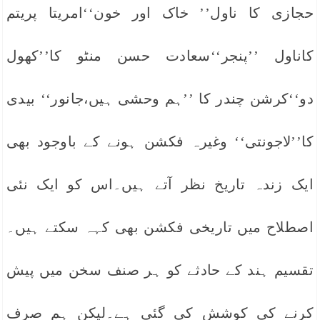
حجازی کا ناول’’ خاک اور خون‘‘امریتا پریتم
کاناول ’’پنجر‘‘سعادت حسن منٹو کا’’کھول
دو‘‘کرشن چندر کا ’’ہم وحشی ہیں،جانور‘‘ بیدی
کا’’لاجونتی‘‘ وغیرہ فکشن ہونے کے باوجود بھی
ایک زندہ تاریخ نظر آتے ہیں۔اس کو ایک نئی
اصطلاح میں تاریخی فکشن بھی کہہ سکتے ہیں۔
تقسیم ہند کے حادثے کو ہر صنف سخن میں پیش
کرنے کی کوشش کی گئی ہے۔لیکن ہم صرف