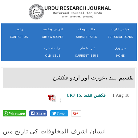
مجلس ادارت
مقالہ بھیجئے
اغراض ومقاصد
رابطہ
CONTACT US
AIMS & SCOPES
SUBMIT PAPER
EDITORIAL BOARD
سر ورق
تازہ شمارہ
پرانے شمارے
OLD ISSUE
CURRENT ISSUE
HOME
تقسیم ہند ،عورت اور اردو فکشن
1 Aug 18
فکشن تنقید
,
URJ 15
Whatsapp
Share
Tweet
انسان اشرف المخلوقات کی تاریخ میں