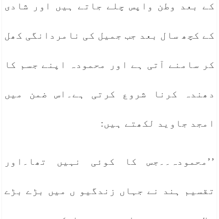
کے بعد وطن واپس چلے جاتے ہیں اور شادی
کے کچھ سال بعد جب جمیل کی نامردانگی کھل
کر سامنے آتی ہے اور محمودہ اپنے جسم کا
دھندہ کرنا شروع کرتی ہے۔اس ضمن میں
امجد جاوید لکھتے ہیں:
’’محمودہ۔۔جس کا کوئی نہیں تھا۔اور
تقسیم ہند نے جہاں زندگیو ں میں بڑے بڑے