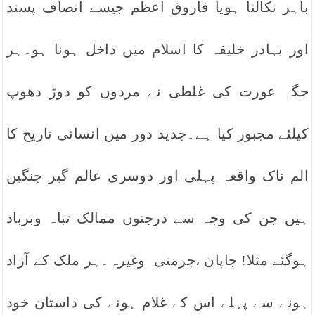
باہر نکالنا ہویا فاروق اعظم جیسے انصاف پسند
اور بہادر خلیفہ کا اسلام میں داخل ہونا ہو۔ہر
جگہ عورت کی غلطی نے مردوں کو دوڑ دھوپ
کیلئے مجبور کیا ہے۔جدید دور میں انسانی تاریخ کا
الم ناک واقعہ پہلی اور دوسری عالم گیر جنگیں
ہیں جن کی وجہ سے درجنوں ممالک تباہ وبرباد
ہوگئے مثلا! جاپان ،جرمنی وغیرہ۔ہر ملک کے آزاد
ہونے سے پہلے اس کے غلام ہونے کی داستان خود