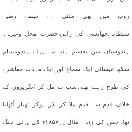
روپ میں بھی ملتی ہے جیسے رضیہ
سلطانہ،جھانسی کی رانی،حضرت محل وغیرہ۔
ہندوستان میں تقسیم ہند سے پہلے ہندومسلم
سکھ عیسائی ایک سماج اور ایک مہذب معاشرے
کی طرح رہتے تھے۔سب نے مل کر انگریزوں کے
خلاف قدم سے قدم ملا کر نڈر ہوکرہتھیار اُٹھایا
تھا، جس کی زندہ مثال ۱۸۵۷؁ء کی پہلی جنگ