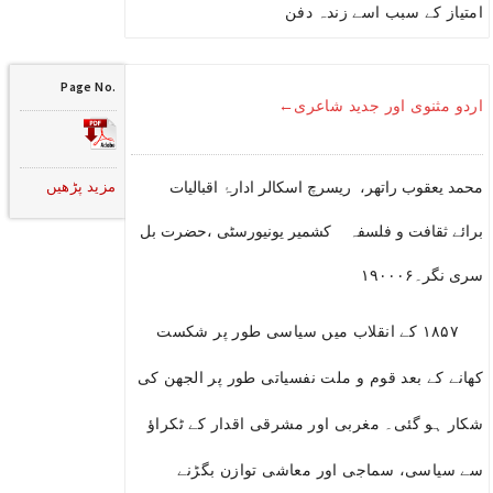
امتیاز کے سبب اسے زندہ دفن
Page No.
اردو مثنوی اور جدید شاعری←
مزید پڑھیں
محمد یعقوب راتھر، ریسرچ اسکالر ادارۂ اقبالیات
برائے ثقافت و فلسفہ کشمیر یونیورسٹی ،حضرت بل
سری نگر۔۱۹۰۰۰۶
۱۸۵۷ کے انقلاب میں سیاسی طور پر شکست
کھانے کے بعد قوم و ملت نفسیاتی طور پر الجھن کی
شکار ہو گئی۔ مغربی اور مشرقی اقدار کے ٹکراؤ
سے سیاسی، سماجی اور معاشی توازن بگڑنے