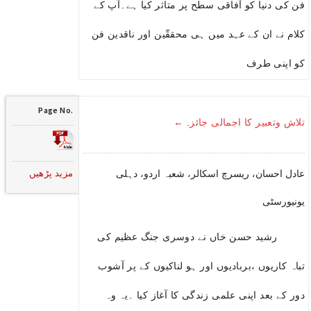
فن کی دنیا کو آفاقی سطح پر متاثر کیا ہے۔آپ کے
کلام نے ان کے عہد میں ہی محققّین اور ناقدین فن
کو اپنی طرف
Page No.
تلاش وتعبیر کا اجمالی جائزہ←
مزید پڑھیں
عادل احسان، ریسرچ اسکالر، شعبہ اردو، دہلی
یونیورسٹی
رشید حسن خاں نے دوسری جنگ عظیم کی
تباہ کاریوں ،بربادیوں اور ہو لناکیوں کے پر آشوب
دور کے بعد اپنی علمی زندگی کا آغاز کیا ۔یہ وہ