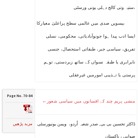
،ستیہ وتی کالج دہلی یونی ورسٹی
بیسویں صدی میں عالمی سطح پراعلیٰ معیارکا
ایسا ادب پیدا ہوا جونوآبادیاتی، محکومی، نسلی
تفریق، سیاسی جبر، طبقاتی استحصال، جنسی
نابرابری یا طبقہ نسواں کے ساتھ زبردستی، توہم
پرستی یا تہذیبی امورمیں غیرعقلی
Page No. 70-84
منشی پریم چند کے افسانوں میں سیاسی شعور←
مزید پڑھیں
ڈاکٹر تحسین بی بی, صدر شعبہ اُردو، ویمن یونیورسٹی
صوابی ، پاکستان