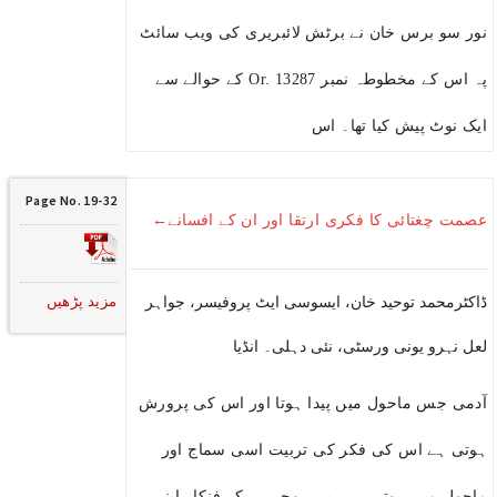
نور سو برس خان نے برٹش لائبریری کی ویب سائٹ
پہ اس کے مخطوطہ نمبر Or. 13287 کے حوالے سے
ایک نوٹ پیش کیا تھا۔ اس
Page No. 19-32
عصمت چغتائی کا فکری ارتقا اور ان کے افسانے←
مزید پڑھیں
ڈاکٹرمحمد توحید خان، ایسوسی ایٹ پروفیسر، جواہر
لعل نہرو یونی ورسٹی، نئی دہلی۔ انڈیا
آدمی جس ماحول میں پیدا ہوتا اور اس کی پرورش
ہوتی ہے اس کی فکر کی تربیت اسی سماج اور
ماحول میں ہوتی ہے۔ یہی وجہ ہے کہ فنکار اپنے