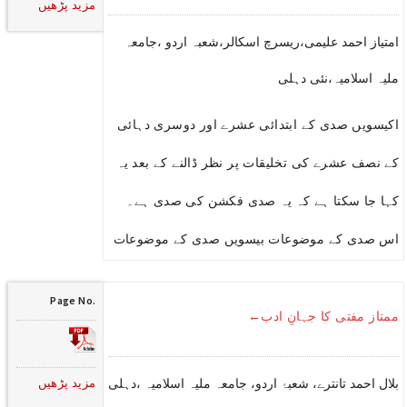
مزید پڑھیں
امتیاز احمد علیمی،ریسرچ اسکالر،شعبہ اردو ،جامعہ
ملیہ اسلامیہ،نئی دہلی
اکیسویں صدی کے ابتدائی عشرے اور دوسری دہائی
کے نصف عشرے کی تخلیقات پر نظر ڈالنے کے بعد یہ
کہا جا سکتا ہے کہ یہ صدی فکشن کی صدی ہے۔
اس صدی کے موضوعات بیسویں صدی کے موضوعات
Page No.
ممتاز مفتی کا جہانِ ادب←
مزید پڑھیں
بلال احمد تانترے، شعبۂ اردو، جامعہ ملیہ اسلامیہ ،دہلی