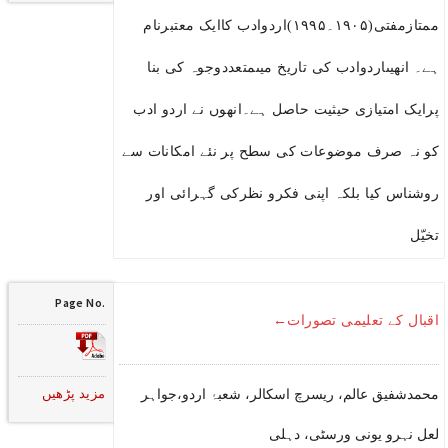
ممتازمفتی(۱۹۰۵۔۱۹۹۵)اردوادب کاایک معتبرنام
ہے۔ انھیںاردوادب کی تاریخ میںمتعددوجوہ کی بنا
پرایک امتیازی حیثیت حاصل ہے۔انھوں نے اردو ادب
کو نہ صرف موضوعات کی سطح پر نئے امکانات سے
روشناس کیا بلکہ اپنی فکرو نظرکی گہرائی اور
تخیّل
Page No.
اقبال کے تعلیمی تصورات←
مزید پڑھیں
محمدشفیق عالم، ریسرچ اسکالر، شعبۂ اردو،جواہر
لعل نہرو یونی ورسٹی، دہلی