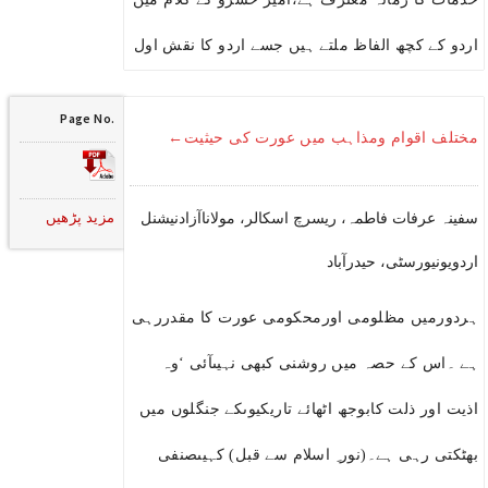
اردو کے کچھ الفاظ ملتے ہیں جسے اردو کا نقش اول
Page No.
مختلف اقوام ومذاہب میں عورت کی حیثیت←
مزید پڑھیں
سفینہ عرفات فاطمہ، ریسرچ اسکالر، مولاناآزادنیشنل
اردویونیورسٹی، حیدرآباد
ہردورمیں مظلومی اورمحکومی عورت کا مقدررہی
ہے ۔اس کے حصہ میں روشنی کبھی نہیںآئی ‘وہ
اذیت اور ذلت کابوجھ اٹھائے تاریکیوںکے جنگلوں میں
بھٹکتی رہی ہے۔(نور ِ اسلام سے قبل) کہیںصنفی