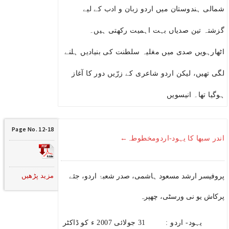
شمالی ہندوستان میں اردو زبان و ادب کے لیے
گزشتہ تین صدیاں بہت اہمیت رکھتی ہیں۔
اٹھارہویں صدی میں مغلیہ سلطنت کی بنیادیں ہلنے
لگی تھیں، لیکن اردو شاعری کے زرّیں دور کا آغاز
ہوگیا تھا۔ انیسویں
Page No. 12-18
اندر سبھا کا یہود-اردومخطوطہ←
مزید پڑھیں
پروفیسر ارشد مسعود ہاشمی، صدر شعبۂ اردو، جئے
پرکاش یو نی ورسٹی، چھپرہ
یہود- اردو : 31 جولائی 2007 ء کو ڈاکٹر