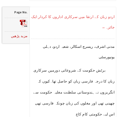
Page No.
اردو زبان کے ارتقا میں سرکاری اداروں کا کردار:ایک
جائزہ←
مزید پڑھیں
مدنی اشرف، ریسرچ اسکالر، شعبہ اردو، دہلی
یونیورسٹی
برٹش حکومت کے شروعاتی دورمیں سرکاری
زبان کا درجہ فارسی زبان کو حاصل تھا۔کیوں کہ
انگریزوں نے ہندوستانی سلطنت مغلیہ حکومت سے
چھینی تھی اور مغلوں کی زبان چونکہ فارسی تھی
اس لیے حکومتی کام کاج