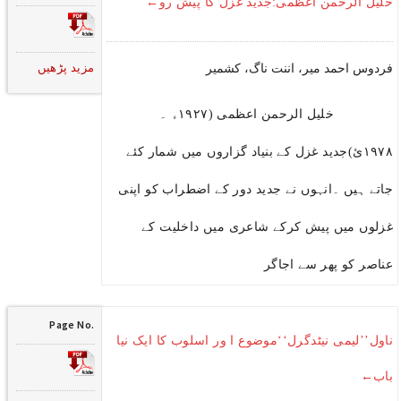
خلیل الرحمن اعظمی:جدید غزل کا پیش رو←
مزید پڑھیں
فردوس احمد میر، اننت ناگ، کشمیر
خلیل الرحمن اعظمی (۱۹۲۷ء ۔
۱۹۷۸ئ)جدید غزل کے بنیاد گزاروں میں شمار کئے
جاتے ہیں ۔انہوں نے جدید دور کے اضطراب کو اپنی
غزلوں میں پیش کرکے شاعری میں داخلیت کے
عناصر کو پھر سے اجاگر
Page No.
ناول’’لیمی نیٹدگرل‘‘موضوع ا ور اسلوب کا ایک نیا
باب←