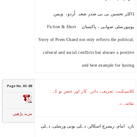
ڈاکٹر تحسین بی بی صدر شعبہ اُردو، ویمن
یونیورسٹی صوابی ، پاکستان Fiction & Short
Story of Prem Chand not only reflects the political,
cultural and social conflicts but alsoare a positive
and best example for having
Page No. 85-88
کلاسیکیت: تعریف، دائرۂ کار اور عصرِ نو کے
تقاضے←
مزید پڑھیں
نازیہ امام، ریسرچ اسکالر، دہلی یونی ورسٹی، دہلی