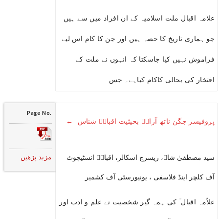
علامہ اقبال ملت اسلامیہ کے ان افراد میں سے ہیں
جو ہماری تاریخ کا حصہ ہیں اور جن کا کام اس لیے
فراموش نہیں کیا جاسکتا کہ انہوں نے ملت کے
افتخار کی بحالی کاکام کیاہے۔ جس
Page No.
پروفیسر جگن ناتھ آزادؔ بحیثیت اقبالؔ شناس ←
مزید پڑھیں
سید مصطفیٰ شاہ، ریسرچ اسکالر، اقبالؔ انسٹیچوٹ
آف کلچر اینڈ فلاسفی ، یونیورسٹی آف کشمیر
علاّمہ اقبال ؔ کی ہمہ گیر شخصیت نے علم و ادب اور