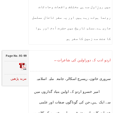
میں روزِاول سے ہی مختلف واقعات وحادثات
رونما ہوتے رہے ہیں اور یہ سفر تاحال مسلسل
جاری ہے۔مسلم تاریخ میں حضرت آدم اور ہوا
کا جنت سے زمین کا سفر ہو
Page No. 95-99
اردو ادب کے دوراولین کی شاعرات←
مزید پڑھیں
سروری خاتون، ریسرچ اسکالر، جامعہ ملیہ اسلامیہ
امیر خسرو اردو کے اولین بنیاد گذاروں میں
سے ایک ہیں،جن کی گوناگوں صفات اور علمی
خدمات کا زمانہ معترف ہے،امیر خسرو کے کلام میں