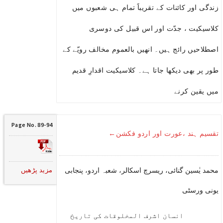
زندگی اور کائنات کے تقریباََ تمام ہی شعبوں میں
کلاسیکیت ، جدّت اور اس قبیل کی دوسری
اصطلاحیں رائج ہیں۔ انھیں بالعموم مخالف رویّے کے
طور پر بھی دیکھا جاتا ہے۔ کلاسیکیت اقدارِ قدیم
میں یقین کرنے
Page No. 89-94
تقسیم ہند ،عورت اور اردو فکشن←
مزید پڑھیں
محمد یٰسین گنائی، ریسرچ اسکالر، شعبہ اردو، پنجابی
یونی ورسٹی
انسان اشرف المخلوقات کی تاریخ