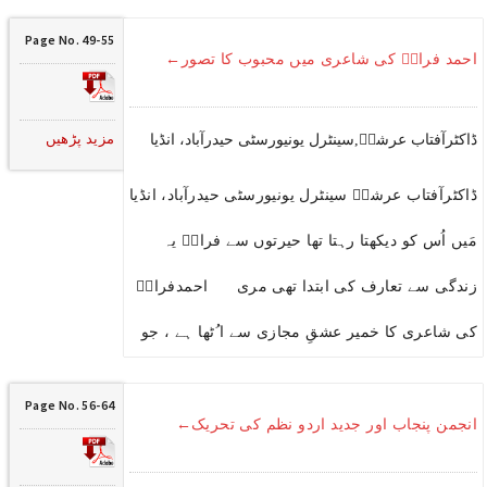
Page No. 49-55
احمد فرازؔ کی شاعری میں محبوب کا تصور←
مزید پڑھیں
ڈاکٹرآفتاب عرشیؔ,سینٹرل یونیورسٹی حیدرآباد، انڈیا
ڈاکٹرآفتاب عرشیؔ سینٹرل یونیورسٹی حیدرآباد، انڈیا
مَیں اُس کو دیکھتا رہتا تھا حیرتوں سے فرازؔ یہ
زندگی سے تعارف کی ابتدا تھی مری احمدفرازؔ
کی شاعری کا خمیر عشقِ مجازی سے ا ُٹھا ہے ، جو
Page No. 56-64
انجمن پنجاب اور جدید اردو نظم کی تحریک←