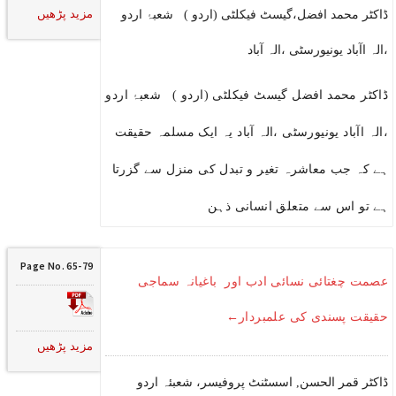
مزید پڑھیں
ڈاکٹر محمد افضل،گیسٹ فیکلٹی (اردو ) شعبۂ اردو
،الہ اآباد یونیورسٹی ،الہ آباد
ڈاکٹر محمد افضل گیسٹ فیکلٹی (اردو ) شعبۂ اردو
،الہ اآباد یونیورسٹی ،الہ آباد یہ ایک مسلمہ حقیقت
ہے کہ جب معاشرہ تغیر و تبدل کی منزل سے گزرتا
ہے تو اس سے متعلق انسانی ذہن
Page No. 65-79
عصمت چغتائی نسائی ادب اور باغیانہ سماجی
حقیقت پسندی کی علمبردار←
مزید پڑھیں
ڈاکٹر قمر الحسن, اسسٹنٹ پروفیسر، شعبئہ اردو