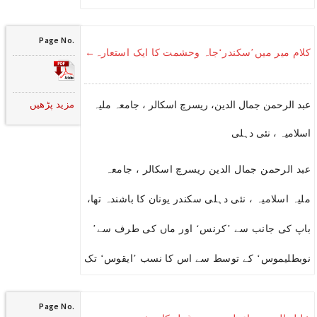
Page No.
کلام میر میں’سکندر‘جاہ وحشمت کا ایک استعارہ←
مزید پڑھیں
عبد الرحمن جمال الدین، ریسرچ اسکالر ، جامعہ ملیہ
اسلامیہ ، نئی دہلی
عبد الرحمن جمال الدین ریسرچ اسکالر ، جامعہ
ملیہ اسلامیہ ، نئی دہلی سکندر یونان کا باشندہ تھا،
باپ کی جانب سے ’کرنس‘ اور ماں کی طرف سے’
نوبطلیموس‘ کے توسط سے اس کا نسب ’ایقوس‘ تک
Page No.