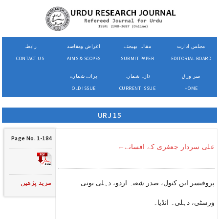
مجلس ادارت
مقالہ بھیجئے
اغراض ومقاصد
رابطہ
CONTACT US
AIMS & SCOPES
SUBMIT PAPER
EDITORIAL BOARD
سر ورق
تازہ شمارہ
پرانے شمارے
OLD ISSUE
CURRENT ISSUE
HOME
URJ 15
Page No. 1-184
علی سردار جعفری کے افسانے←
مزید پڑھیں
پروفیسر ابن کنول، صدر شعبہ اردو، دہلی یونی
ورسٹی، دہلی۔ انڈیا۔