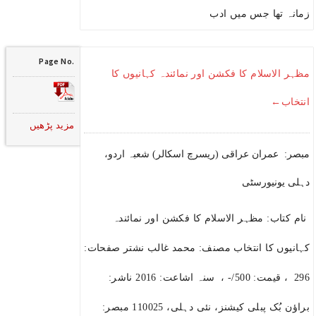
زمانہ تھا جس میں ادب
Page No.
مظہر الاسلام کا فکشن اور نمائندہ کہانیوں کا
انتخاب←
مزید پڑھیں
مبصر: عمران عراقی (ریسرچ اسکالر) شعبہ اردو،
دہلی یونیورسٹی
نام کتاب: مظہر الاسلام کا فکشن اور نمائندہ
کہانیوں کا انتخاب مصنف: محمد غالب نشتر صفحات:
296 ، قیمت: 500/- ، سنہ اشاعت: 2016 ناشر:
براؤن بُک پبلی کیشنز، نئی دہلی، 110025 مبصر: