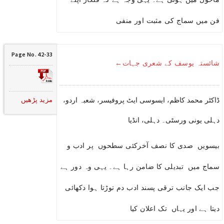
فن میں سماج کی مثبت اور منفی
Page No. 42-33
شائستہ یوسف کے شعری جہات←
مزید پڑھیں
ڈاکٹر محمد کاظم، ایسوسی ایٹ پروفیسر، شعبہ اردو،
دہلی یونی ورسٹی۔ دہلی، انڈیا
بیسویں صدی کا نصف آخرکئی سطحوں پر ادب و
سماج میں تبدیلی کا ضامن رہا ہے۔ یہی وہ دور ہے
جب ایک جانب ترقی پسند ادب دم توڑتا ہوا دکھائی
دیتا ہے اور یہاں تک اعلان کیا