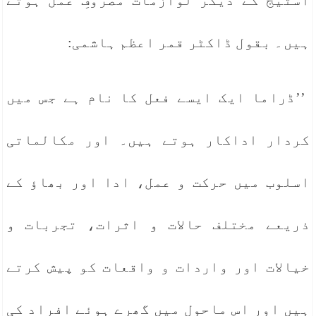
اسٹیج کے دیگر لوازمات مصروفِ عمل ہوتے
ہیں۔ بقول ڈاکٹر قمر اعظم ہاشمی:
’’ڈراما ایک ایسے فعل کا نام ہے جس میں
کردار اداکار ہوتے ہیں۔ اور مکالماتی
اسلوب میں حرکت و عمل، ادا اور بھاؤ کے
ذریعے مختلف حالات و اثرات، تجربات و
خیالات اور واردات و واقعات کو پیش کرتے
ہیں اور اس ماحول میں گھرے ہوئے افراد کی