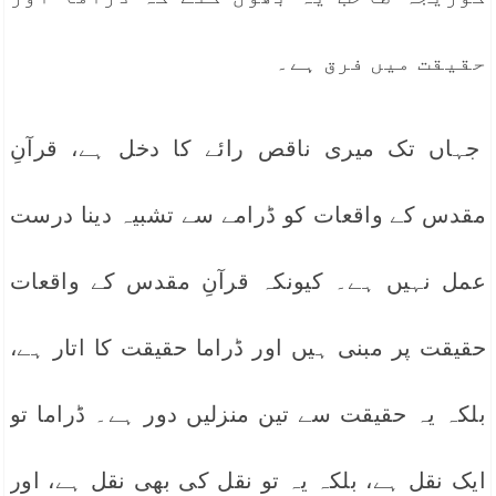
حقیقت میں فرق ہے۔
جہاں تک میری ناقص رائے کا دخل ہے، قرآنِ
مقدس کے واقعات کو ڈرامے سے تشبیہ دینا درست
عمل نہیں ہے۔ کیونکہ قرآنِ مقدس کے واقعات
حقیقت پر مبنی ہیں اور ڈراما حقیقت کا اتار ہے،
بلکہ یہ حقیقت سے تین منزلیں دور ہے۔ ڈراما تو
ایک نقل ہے، بلکہ یہ تو نقل کی بھی نقل ہے، اور