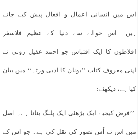
اس میں انسانی اعمال و افعال پیش کیے جاتے
ہیں۔ اس حوالے سے دنیا کے عظیم فلاسفر
افلاطون کا ایک اقتباس جو احمد عقیل روبی نے
اپنی معروف کتاب ’’یونان کا ادبی ورثہ‘‘ میں بیان
کیا ہے، دیکھئے:
’’فرض کیجیے ایک بڑھئی ایک پلنگ بناتا ہے۔ اصل
میں اس نے اُس تصور کی نقل کی ہے۔ جو اس کے