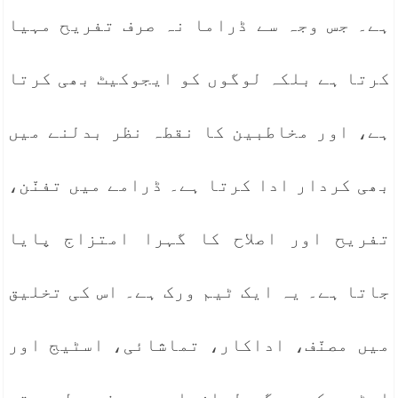
ہے۔ جس وجہ سے ڈراما نہ صرف تفریح مہیا
کرتا ہے بلکہ لوگوں کو ایجوکیٹ بھی کرتا
ہے، اور مخاطبین کا نقطہ نظر بدلنے میں
بھی کردار ادا کرتا ہے۔ ڈرامے میں تفنّن،
تفریح اور اصلاح کا گہرا امتزاج پایا
جاتا ہے۔ یہ ایک ٹیم ورک ہے۔ اس کی تخلیق
میں مصنّف، اداکار، تماشائی، اسٹیج اور