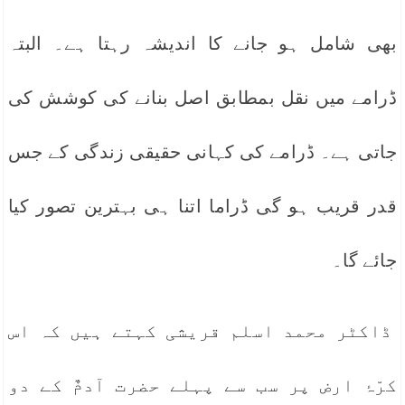
بھی شامل ہو جانے کا اندیشہ رہتا ہے۔ البتہ
ڈرامے میں نقل بمطابق اصل بنانے کی کوشش کی
جاتی ہے۔ ڈرامے کی کہانی حقیقی زندگی کے جس
قدر قریب ہو گی ڈراما اتنا ہی بہترین تصور کیا
جائے گا۔
ڈاکٹر محمد اسلم قریشی کہتے ہیں کہ اس
کرّۂ ارض پر سب سے پہلے حضرت آدمٌ کے دو