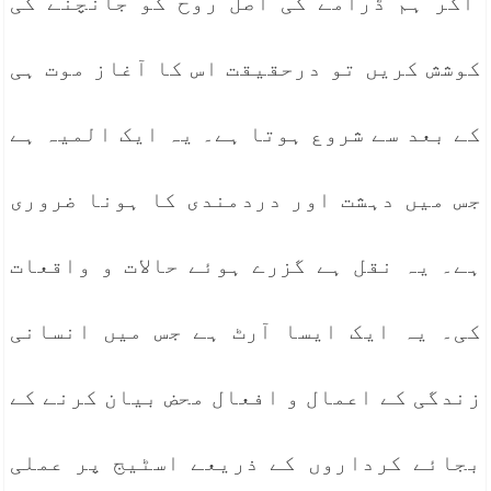
اگر ہم ڈرامے کی اصل روح کو جانچنے کی
کوشش کریں تو درحقیقت اس کا آغاز موت ہی
کے بعد سے شروع ہوتا ہے۔ یہ ایک المیہ ہے
جس میں دہشت اور دردمندی کا ہونا ضروری
ہے۔ یہ نقل ہے گزرے ہوئے حالات و واقعات
کی۔ یہ ایک ایسا آرٹ ہے جس میں انسانی
زندگی کے اعمال و افعال محض بیان کرنے کے
بجائے کرداروں کے ذریعے اسٹیج پر عملی