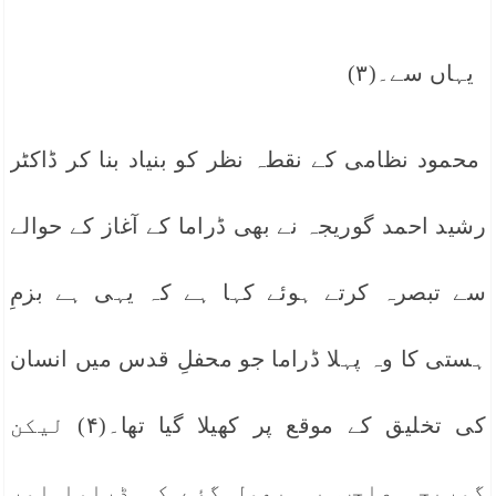
یہاں سے۔(۳)
محمود نظامی کے نقطہ نظر کو بنیاد بنا کر ڈاکٹر
رشید احمد گوریجہ نے بھی ڈراما کے آغاز کے حوالے
سے تبصرہ کرتے ہوئے کہا ہے کہ یہی ہے بزمِ
ہستی کا وہ پہلا ڈراما جو محفلِ قدس میں انسان
کی تخلیق کے موقع پر کھیلا گیا تھا۔(۴) لیکن
گوریجہ صاحب یہ بھول گئے کہ ڈراما اور