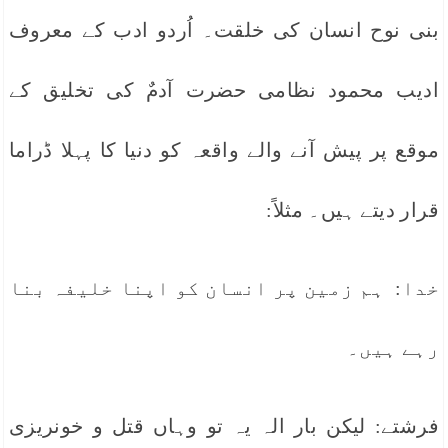
بنی نوح انسان کی خلقت۔ اُردو ادب کے معروف
ادیب محمود نظامی حضرت آدمٌ کی تخلیق کے
موقع پر پیش آنے والے واقعہ کو دنیا کا پہلا ڈراما
قرار دیتے ہیں۔ مثلاً:
خدا: ہم زمین پر انسان کو اپنا خلیفہ بنا
رہے ہیں۔
فرشتے: لیکن بار الہ یہ تو وہاں قتل و خونریزی