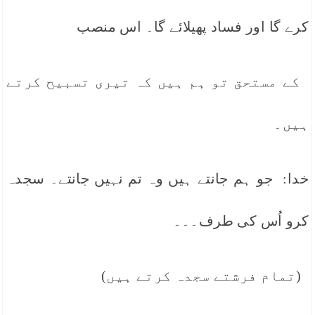
کرے گا اور فساد پھیلائے گا۔ اس منصب
کے مستحق تو ہم ہیں کہ تیری تسبیح کرتے
ہیں۔
خدا: جو ہم جانتے ہیں وہ تم نہیں جانتے۔ سجدہ
کرو اُس کی طرف۔۔۔
(تمام فرشتے سجدہ کرتے ہیں)