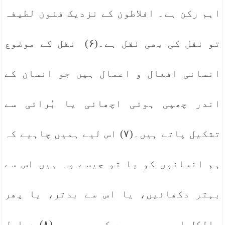
اہم رکن ہے۔ افلاطون کے نزدیک فنون لطیفہ
تو نقل کی بھی نقل ہے۔(۶) نقل کے موضوع
انسانی افعال و اعمال ہیں جو انسان کے
اندر چھپی ہوئی اچھائی یا بُرائی سے
تشکیل پاتے ہیں۔(۷) اس لیے ہمیں چاہیے کہ
ہم انسانوں کو یا تو جیسے وہ ہیں اس سے
بہتر دکھائیں، یا اس سے بدتر، یا پھر
بالکل ایسے ہی جیسے کہ وہ ہیں۔(۸) دراصل