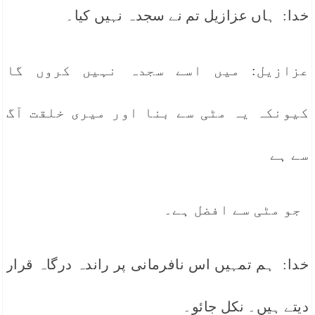
خدا: ہاں عزازیل تم نے سجدہ نہیں کیا۔
عزازیل: میں اسے سجدہ نہیں کروں گا
کیونکہ یہ مٹی سے بنا اور میری خلقت آگ
سے ہے
جو مٹی سے افضل ہے۔
خدا: ہم تمہیں اس نافرمانی پر راندہ درگاہ قرار
دیتے ہیں۔ نکل جائو۔