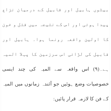
بیٹوں ہابیل اور قابیل کے درمیان نزاع
پیدا ہوئی اور اس کے نتیجہ میں قتل و خون
کا اولین واقعہ رونما ہوا۔ ہابیل اور
قابیل کی لڑائی اس سرزمین کا پہلا المیہ
ہے۔(۹) اس واقعہ سے المیہ کی چند ایسی
خصوصیات وضع ہوئیں جو آئندہ زمانوں میں المیہ
کے فن کا لازمہ قرار پائیں: