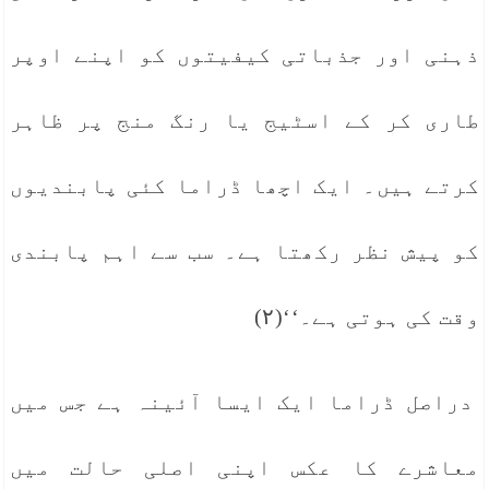
ذہنی اور جذباتی کیفیتوں کو اپنے اوپر
طاری کر کے اسٹیج یا رنگ منج پر ظاہر
کرتے ہیں۔ ایک اچھا ڈراما کئی پابندیوں
کو پیش نظر رکھتا ہے۔ سب سے اہم پابندی
وقت کی ہوتی ہے۔‘‘(۲)
دراصل ڈراما ایک ایسا آئینہ ہے جس میں
معاشرے کا عکس اپنی اصلی حالت میں