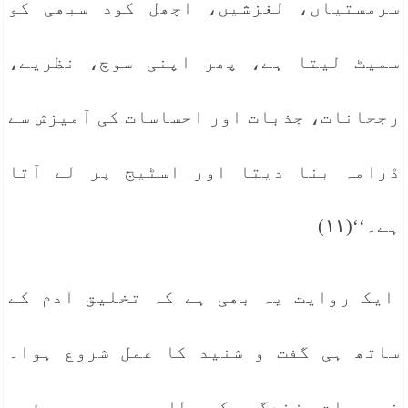
سرمستیاں، لغزشیں، اچھل کود سبھی کو
سمیٹ لیتا ہے، پھر اپنی سوچ، نظریے،
رجحانات، جذبات اور احساسات کی آمیزش سے
ڈرامہ بنا دیتا اور اسٹیج پر لے آتا
ہے۔‘‘(۱۱)
ایک روایت یہ بھی ہے کہ تخلیق آدم کے
ساتھ ہی گفت و شنید کا عمل شروع ہوا۔
ضروریات زندگی کی طلب محسوس ہوئی۔