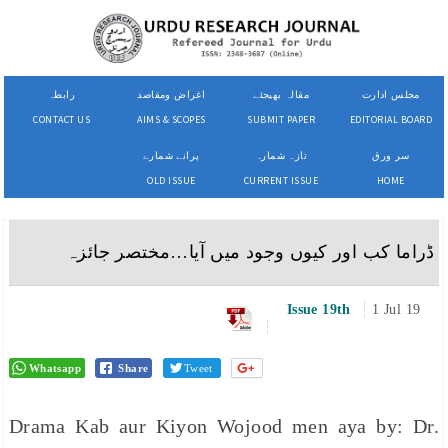
مجلس ادارت
مقالہ بھیجئے
اغراض ومقاصد
رابطہ
CONTACT US
AIMS & SCOPES
SUBMIT PAPER
EDITORIAL BOARD
سر ورق
تازہ شمارہ
پرانے شمارے
OLD ISSUE
CURRENT ISSUE
HOME
ڈراما کب اور کیوں وجود میں آیا…مختصر جائزہ
Issue 19th
1 Jul 19
Whatsapp
Share
Tweet
Drama Kab aur Kiyon Wojood men aya by: Dr.