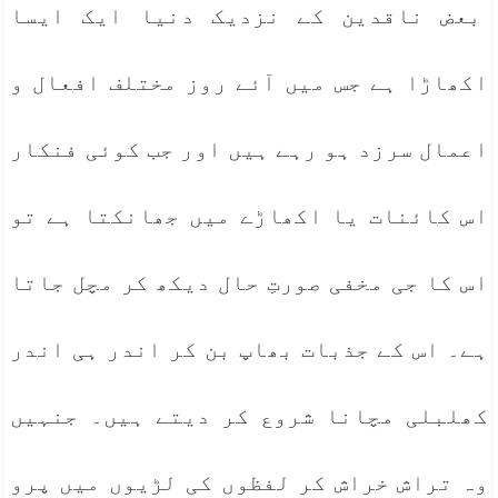
بعض ناقدین کے نزدیک دنیا ایک ایسا
اکھاڑا ہے جس میں آئے روز مختلف افعال و
اعمال سرزد ہو رہے ہیں اور جب کوئی فنکار
اس کائنات یا اکھاڑے میں جھانکتا ہے تو
اس کا جی مخفی صورتِ حال دیکھ کر مچل جاتا
ہے۔ اس کے جذبات بھاپ بن کر اندر ہی اندر
کھلبلی مچانا شروع کر دیتے ہیں۔ جنہیں
وہ تراش خراش کر لفظوں کی لڑیوں میں پرو