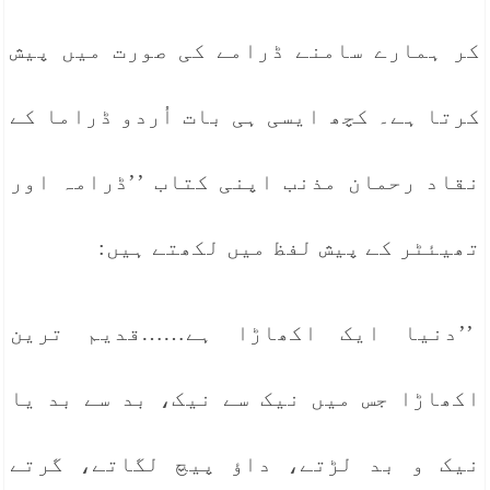
کر ہمارے سامنے ڈرامے کی صورت میں پیش
کرتا ہے۔ کچھ ایسی ہی بات اُردو ڈراما کے
نقاد رحمان مذنب اپنی کتاب ’’ڈرامہ اور
تھیئٹر کے پیش لفظ میں لکھتے ہیں:
’’دنیا ایک اکھاڑا ہے……قدیم ترین
اکھاڑا جس میں نیک سے نیک، بد سے بد یا
نیک و بد لڑتے، داؤ پیچ لگاتے، گرتے