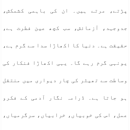
پڑتے، مرتے ہیں۔ ان کی باہمی کشمکش،
جدوجہد، آزمائش، سب کچھ عین فطرت ہے،
حقیقت ہے۔ دنیا کا اکھاڑا سدا سے گرم ہے،
یونہی گرم رہے گا۔ یہی اکھاڑا فنکار کی
وساطت سے تھیٹر کی چار دیواری میں منتقل
ہو جاتا ہے۔ ڈرامہ نگار آدمی کے فکرو
عمل، اس کی خوبیاں، خرابیاں، سرگرمیاں،