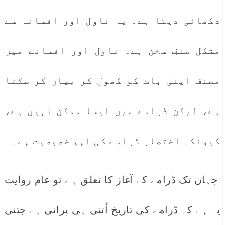
دکھائی دیتا ہے۔ یہ ناول اور افسانہ سے
مشکل صنفِ سخن ہے۔ ناول اور افسانے میں
مصنف اپنی بات کو کھول کر بیان کر سکتا
ہے، لیکن ڈرامے میں ایسا ممکن نہیں ہے،
کیونکہ اختصار ڈرامے کی اہم خصوصیت ہے۔
جہاں تک ڈرامے کے آغاز کا تعلق ہے تو عام روایت
یہ ہے کہ ڈرامے کی تاریخ اُتنی ہی پرانی ہے جتنی