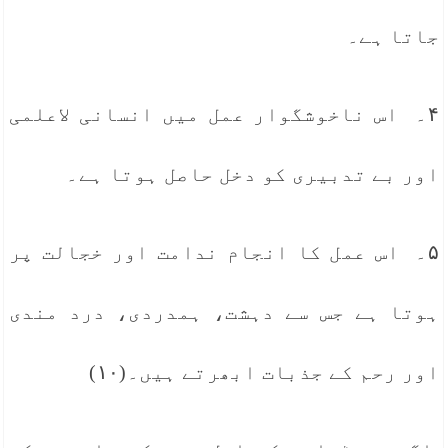
جاتا ہے۔
۴۔ اس ناخوشگوار عمل میں انسانی لاعلمی
اور بے تدبیری کو دخل حاصل ہوتا ہے۔
۵۔ اس عمل کا انجام ندامت اور خجالت پر
ہوتا ہے جس سے دہشت، ہمدردی، درد مندی
اور رحم کے جذبات ابھرتے ہیں۔(۱۰)