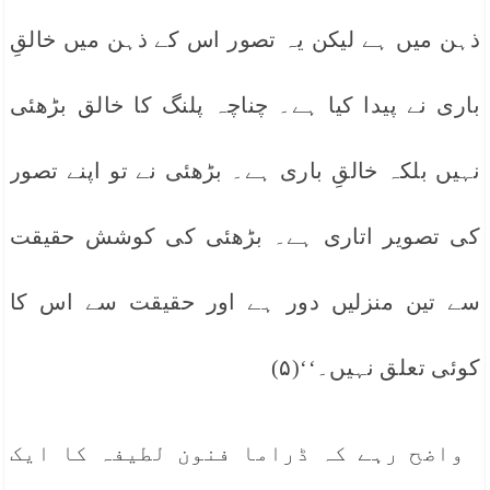
ذہن میں ہے لیکن یہ تصور اس کے ذہن میں خالقِ
باری نے پیدا کیا ہے۔ چناچہ پلنگ کا خالق بڑھئی
نہیں بلکہ خالقِ باری ہے۔ بڑھئی نے تو اپنے تصور
کی تصویر اتاری ہے۔ بڑھئی کی کوشش حقیقت
سے تین منزلیں دور ہے اور حقیقت سے اس کا
کوئی تعلق نہیں۔‘‘(۵)
واضح رہے کہ ڈراما فنون لطیفہ کا ایک