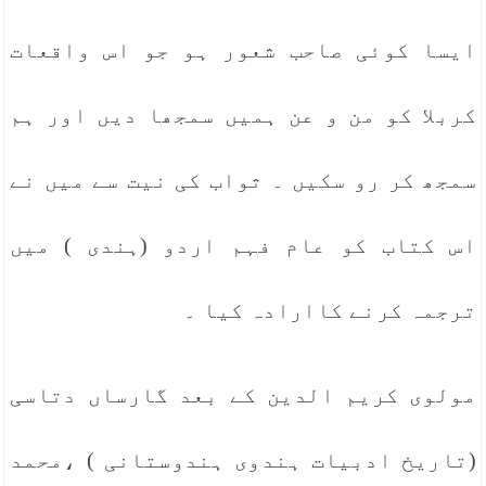
ایسا کوئی صاحب شعور ہو جو اس واقعات
کربلا کو من و عن ہمیں سمجھا دیں اور ہم
سمجھ کر رو سکیں ۔ ثواب کی نیت سے میں نے
اس کتاب کو عام فہم اردو (ہندی ) میں
ترجمہ کرنے کاارادہ کیا ۔
مولوی کریم الدین کے بعد گارساں دتاسی
(تاریخ ادبیات ہندوی ہندوستانی ) ،محمد