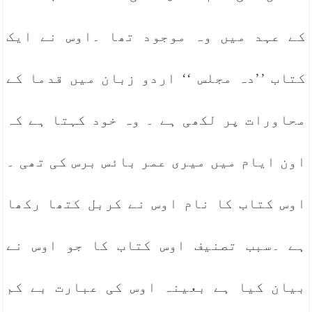
کے عہد میں وہ موجود تھا ۔اوس نے ایک
کتاب ’’دہ مجلس ‘‘ اردو زبان میں قدما کے
محاورات پر لکھی ہے ۔ وہ خود کہتا ہے کہ
اون ایام میں میری عمر بائس برس کی تھی ۔
اوس کتاب کا نام اوس نے کربل کتھا رکھا
ہے ۔سبب تصنیف اوس کتاب کا جو اوس نے
بیان کیا ہے بعینہ اوس کی عبارت بے کم