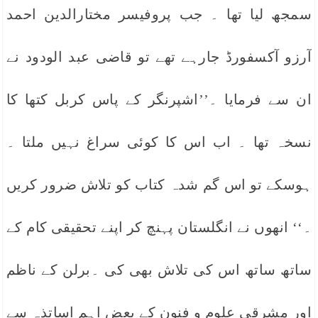
سمجھ لیا تھا ۔ جب پروفیسر مختارالدین احمد
آرزو آکسفورڈ جارہے تھے تو قاضی عبد الودود نے
ان سے فرمایا ۔’’اشپرنگر کے پاس کربل کتھا کا
نسخہ تھا ۔ اب اس کا کوئی سراغ نہیں ملتا ۔
ہوسکے تو اس گم شدہ کتاب کو تلاش ضرور کریں
۔‘‘ انھوں نے انگلستان پہنچ کر اپنے تحقیقی کام کے
ساتھ ساتھ اس کی تلاش بھی کی ۔برلن کے ناظم
اور مشرقی علوم و فنون کے بعض اہم اساتذہ سے