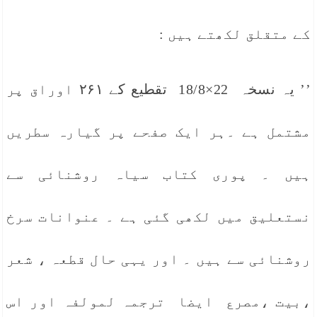
کے متقلق لکھتے ہیں :
’’ یہ نسخہ 22×18/8 تقطیع کے ۲۶۱ اوراق پر
مشتمل ہے ۔ہر ایک صفحے پر گیارہ سطریں
ہیں ۔ پوری کتاب سیاہ روشنائی سے
نستعلیق میں لکھی گئی ہے ۔ عنوانات سرخ
روشنائی سے ہیں ۔ اور یہی حال قطعہ ، شعر
،بیت ،مصرع ایضا ترجمہ لمولفہ اور اس