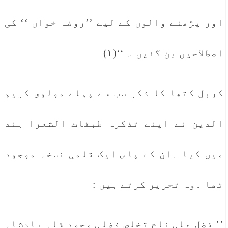
اور پڑھنے والوں کے لیے ’’روضہ خواں ‘‘ کی
اصطلاحیں بن گئیں ۔ ‘‘(۱)
کربل کتھا کا ذکر سب سے پہلے مولوی کریم
الدین نے اپنے تذکرہ طبقات الشعرا ہند
میں کیا ۔ان کے پاس ایک قلمی نسخہ موجود
تھا ۔وہ تحریر کرتے ہیں :
’’ فضل علی نام تخلص فضلی محمد شاہ بادشاہ