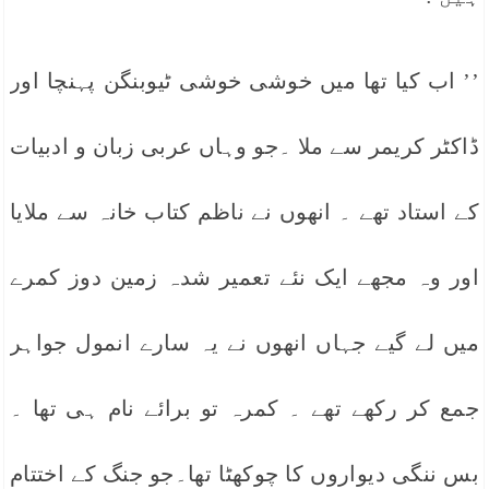
’’ اب کیا تھا میں خوشی خوشی ٹیوبنگن پہنچا اور
ڈاکٹر کریمر سے ملا ۔جو وہاں عربی زبان و ادبیات
کے استاد تھے ۔ انھوں نے ناظم کتاب خانہ سے ملایا
اور وہ مجھے ایک نئے تعمیر شدہ زمین دوز کمرے
میں لے گیے جہاں انھوں نے یہ سارے انمول جواہر
جمع کر رکھے تھے ۔ کمرہ تو برائے نام ہی تھا ۔
بس ننگی دیواروں کا چوکھٹا تھا۔جو جنگ کے اختتام