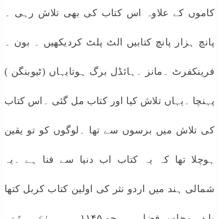
کاموں کے علاوہ اس کتاب کی بھی تلاش رہی ۔
پانچ ہزار پانچ کتابیں الٹ پلٹ کردیکھیں ۔ بون ۔
فرینکفرٹ ۔مانز ۔ہائڈل برگ ہوتایہاں (ٹیوبنگن )
پہنچا ۔یہاں تلاش کیا اور کتاب مل گئی ۔اس کتاب
کی تلاش میں برسوں سے تھا ۔لوگوں کو تو یقین
ہوچلا تھا کہ یہ کتاب اب دنیا سے فنا ہے ۔یہ
شمالی ہند میں اردو نثر کی اولین کتاب کربل کتھا
یا دہ مجلس فضلی ہے جو ۱۱۴۵ء میں لکھی گئی