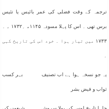
ترجمہ کے وقت فضلی کی عمر بائیس یا تئیس
برس تھی ۔ اس کا پہلا مسودہ ۱۱۴۵ھ ؍۱۷۳۲ ء ۔
۱۷۳۳ میں تیار ہوا ۔ خود اس کی تاریخ کہی
۔
یہ جو نسخہ ہوا ہے اب تصنیف بہر کسب
ثواب و فیض بشر
چاہا تاریخ اوس کی بولا سروش شیعوں کی