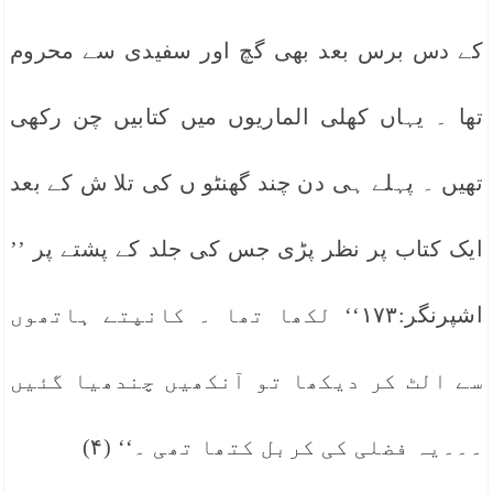
کے دس برس بعد بھی گچ اور سفیدی سے محروم
تھا ۔ یہاں کھلی الماریوں میں کتابیں چن رکھی
تھیں ۔ پہلے ہی دن چند گھنٹو ں کی تلا ش کے بعد
ایک کتاب پر نظر پڑی جس کی جلد کے پشتے پر ’’
اشپرنگر:۱۷۳‘‘ لکھا تھا ۔ کانپتے ہاتھوں
سے الٹ کر دیکھا تو آنکھیں چندھیا گئیں
۔۔۔یہ فضلی کی کربل کتھا تھی ۔‘‘ (۴)