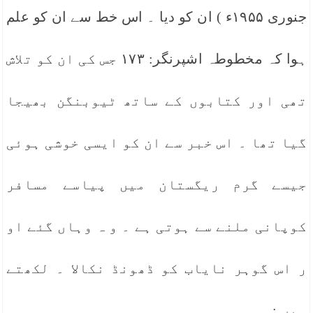
جنوری ۱۹۵۵ء ) ان کو دیا ۔ اس خط سے ان کو علم
ہوا کہ مخطوطہ اشپرنگر: ۱۷۳ جس کی ان کو تلاش
تھی اور کتابوں کے ساتھ ٹیوبنگن بھیجا
گیا تھا ۔ اس خبر سے ان کو ایسی خوشی ہوئی
جیسے گرم ریگستان میں پیاسے مسافر
کوپانی ملنے سے ہوتی ہے ۔ و ہ وہاں گئے او
ر اس گوہر نایاب کو ڈھونڈ نکالا ۔ لکھتے
ہیں :