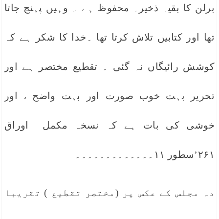
برلن کا بقیہ ذخیرہ محفوظ ہے ۔ وہیں پہنچ جاتا
تھا اور کتابیں تلاش کرتا تھا ۔خدا کا شکر ہے کہ
کوشش رائیگاں نہ گئی ۔ تقطیع مختصر ہے اور
تحریر بہت خوب صورت اور بہت واضح ، اور
خوشی کی بات ہے کہ نسخہ مکمل اوراق
۲۶۱’سطور ۱۱۔۔۔۔۔۔۔۔۔۔۔۔۔
دہ مجلس کے عکس پر (مختصر تقطیع ) تقریبا