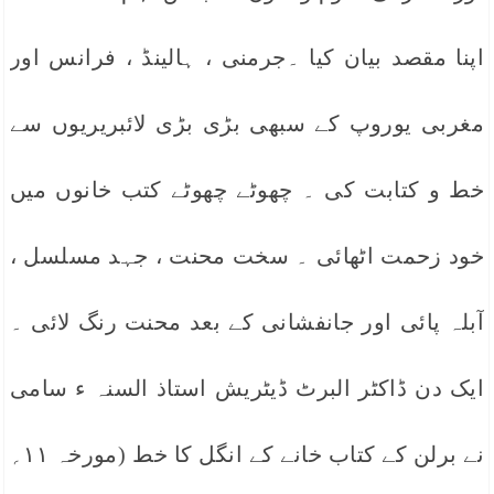
اپنا مقصد بیان کیا ۔جرمنی ، ہالینڈ ، فرانس اور
مغربی یوروپ کے سبھی بڑی بڑی لائبریریوں سے
خط و کتابت کی ۔ چھوٹے چھوٹے کتب خانوں میں
خود زحمت اٹھائی ۔ سخت محنت ، جہد مسلسل ،
آبلہ پائی اور جانفشانی کے بعد محنت رنگ لائی ۔
ایک دن ڈاکٹر البرٹ ڈیٹریش استاذ السنہ ء سامی
نے برلن کے کتاب خانے کے انگل کا خط (مورخہ ۱۱؍