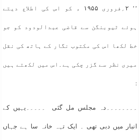
’’ ۲؍فروری ۱۹۵۵ ء کو اس کی اطلاع دیتے
ہوئے ٹیوبنگن سے قاضی عبدالودود کو جو
خط لکھا اس کی مکتوب نگار کے ہاتھ کی نقل
میری نظر سے گزر چکی ہے۔اس میں لکھتے ہیں
:
۔۔۔۔۔۔۔۔دہ مجلس مل گئی ۔۔۔۔۔یہیں کے
انبار میں دبی تھی ۔ ایک تہہ خانہ سا ہے جہاں