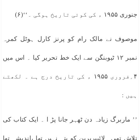
جنوری ۱۹۵۵ ء کی کوئی تاریخ ہوگی ۔‘‘(۶)
موصوف نے مالک رام کو پرنز کارل ہوٹل کمرہ
نمبر ۱۲ ٹیوبنگن سے ایک خط تحریر کیا ۔ اس میں
۴؍فروری ۱۹۵۵ ء کی تاریخ درج ہے ۔ لکھتے
ہیں :
’’ ماربرگ زیادہ دن ٹھہر جانا پڑ ا ۔ ایک کتاب کی
تلاش تھی ۔لائیبریرین کو پتہ نہیں تھا ،اندیشہ تھا