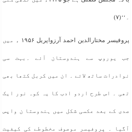
۔‘‘(۷)
پروفیسر مختارالدین احمد آرزواپریل ۱۹۵۶ ء میں
جب یوروپ سے ہندوستان آئے ۔بہت سی
نوادرات ساتھ لائے ۔ ان میں کربل کتھا بھی
تھی ۔ اس طرح اردو ادب کا یہ کوہ نور ایک
صدی کے بعد عکسی شکل میں ہندوستا ن واپس
آگیا ۔ پروفیسر موصوف مخطوطے کی کیفیت