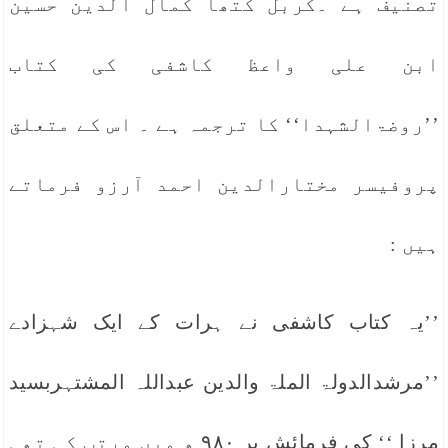
تصنیف ہے ۔کربل کتھا کمال الدین حسین
ابن علی واعظ کاشفی کی کتاب
’’روضۃالشہدا‘‘ کا ترجمہ ہے ۔ اس کے متعلق
پروفیسر مختارالدین احمد آرزو فرماتے
ہیں :
’’یہ کتاب کاشفی نے ہرات کے ایک شہزادے
’’مرشدالدولۃ الملۃ والدین عبداللہ المشتہربسید
مرزا ‘‘ کی فرمائش پر ۹۸۰ ھ میں مرتب کی تھی