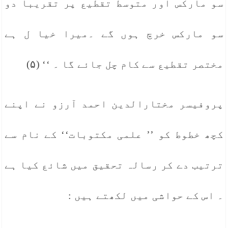
سو مارکس اور متوسط تقطیع پر تقریبا دو
سو مارکس خرچ ہوں گے ۔میرا خیا ل ہے
مختصر تقطیع سے کام چل جائے گا ۔ ‘‘ (۵)
پروفیسر مختارالدین احمد آرزو نے اپنے
کچھ خطوط کو ’’ علمی مکتوبات‘‘ کے نام سے
ترتیب دے کر رسالہ تحقیق میں شائع کیا ہے
۔ اس کے حواشی میں لکھتے ہیں :