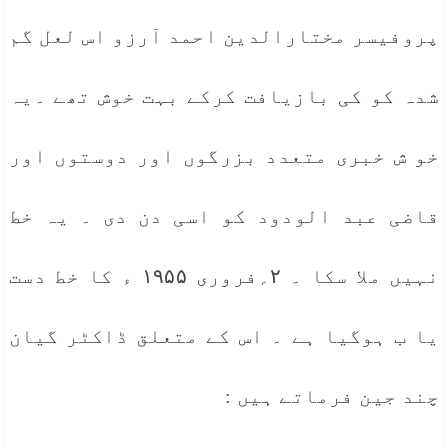
پروفیسر مختارالدین احمد آرزو اس لعل گم
شدہ کو کی بازیافت کرکے بہت خوش تھے ۔یہ
خو ش خبری متعدد بزرگوں اور دوستوں اور
قاضی عبد الودود کو اسی دن دی ۔ یہ خط
نہیں ملا سکا ۔ ۲؍فروری ۱۹۵۵ ء کا خط دست
یا ب ہوگیا ہے ۔ اس کے متعلق ڈاکٹر گیان
چند جین فرماتے ہیں :