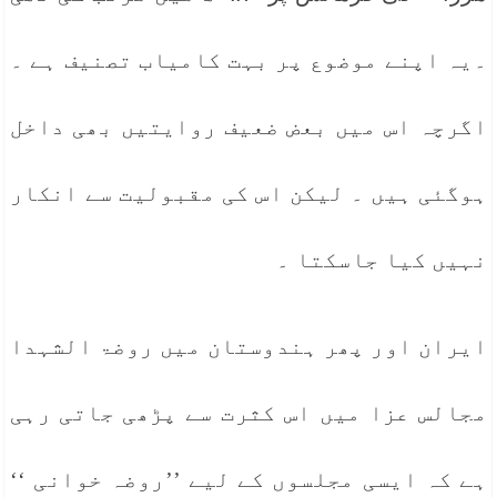
۔یہ اپنے موضوع پر بہت کامیاب تصنیف ہے ۔
اگرچہ اس میں بعض ضعیف روایتیں بھی داخل
ہوگئی ہیں ۔ لیکن اس کی مقبولیت سے انکار
نہیں کیا جاسکتا ۔
ایران اور پھر ہندوستان میں روضۃ الشہدا
مجالس عزا میں اس کثرت سے پڑھی جاتی رہی
ہے کہ ایسی مجلسوں کے لیے ’’روضہ خوانی ‘‘