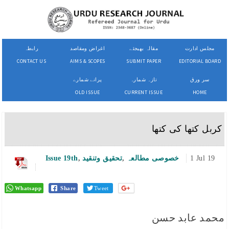
مجلس ادارت
مقالہ بھیجئے
اغراض ومقاصد
رابطہ
CONTACT US
AIMS & SCOPES
SUBMIT PAPER
EDITORIAL BOARD
سر ورق
تازہ شمارہ
پرانے شمارے
OLD ISSUE
CURRENT ISSUE
HOME
کربل کتھا کی کتھا
1 Jul 19
خصوصی مطالعہ
,
تحقیق وتنقید
,
Issue 19th
Whatsapp
Share
Tweet
محمد عابد حسن