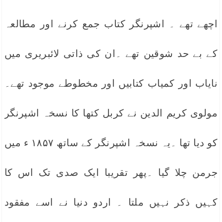
اچھے تھے ۔ اشپرنگر کتاب جمع کرنے اور مطالعہ
کے بے حد شوقین تھے ۔ان کی ذاتی لائبریری میں
نایاب اور کمیاب کتابیں اور مخطوطے موجود تھے۔
مولوی کریم الدین نے کربل کتھا کا نسخہ اشپرنگر
کو دیا تھا ۔یہ نسخہ اشپرنگر کے ساتھ ۱۸۵۷ ء میں
جرمن چلا گیا ۔پھر تقریبا ایک صدی تک اس کا
کہیں ذکر نہیں ملتا ۔ اردو دنیا نے اسے مفقود