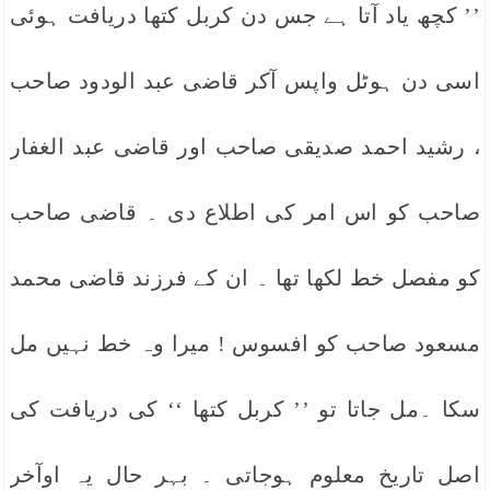
’’ کچھ یاد آتا ہے جس دن کربل کتھا دریافت ہوئی
اسی دن ہوٹل واپس آکر قاضی عبد الودود صاحب
، رشید احمد صدیقی صاحب اور قاضی عبد الغفار
صاحب کو اس امر کی اطلاع دی ۔ قاضی صاحب
کو مفصل خط لکھا تھا ۔ ان کے فرزند قاضی محمد
مسعود صاحب کو افسوس ! میرا وہ خط نہیں مل
سکا ۔مل جاتا تو ’’ کربل کتھا ‘‘ کی دریافت کی
اصل تاریخ معلوم ہوجاتی ۔ بہر حال یہ اوآخر