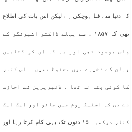
کہ دنیا سے فنا ہوچکی ہے لیکن اس بات کی اطلاع
تھی کہ ۱۸۵۷ ء سے پہلے ڈاکٹر اشپرنگر کے
پاس موجود تھی اور یہ کہ ان کی کتابیں
برلن کے ذخیرے میں محفوظ تھیں ۔ اس کتاب
کا کوئی پتہ نہ تھا ۔ لائبریرین نے اجازت
دے دی کہ اسٹیک روم میں جائو اور ایک ایک
کتاب دیکھو ۔۱۵ دنوں تک یہی کام کرتا رہا اور