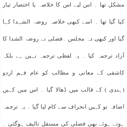
مشکل تھا ۔ اس لیے اس کا خلاصہ یا اختصار تیار
کیا گیا تھا ۔ اسے کبھی خلاصہ روضۃ الشہدا کہا
گیا اور کبھی دہ مجلس ۔فضلی نے روضۃ الشدا کا
آزاد ترجمہ کیا ۔ یہ لفظی ترجمہ نہیں ہے بلکہ
کاشفی کے معانی و مطالب کو عام فہم اردو
(ہندی ) کے قالب میں ڈھالا گیا ۔ اس میں کہیں
اضافہ تو کہیں انحراف سے کام لیا گیا ۔ یہ ترجمہ
ہوتے ہوئے بھی فضلی کی مستقل تالیف ہوگئی ۔