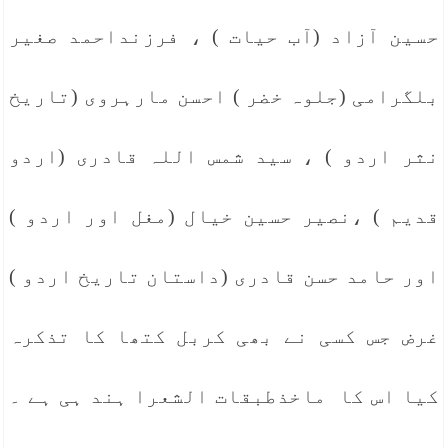
حسین آزاد (آب حیات ) ، فرزنداحمد صغیر
بلگرامی (جلوہ خضر ) احسن مارہروی (تاریخ
نثر اردو ) ، سید شمس اللہ قادری (اردو
قدیم ) ،نصیر حسین خیال (مغل اور اردو )
اور حامد حسن قادری (داستان تاریخ اردو )
غرض جس کسی نے بھی کربل کتھا کا تذکرہ
کیا اس کا ماخذطبقات الشعرا ہند ہی ہے ۔