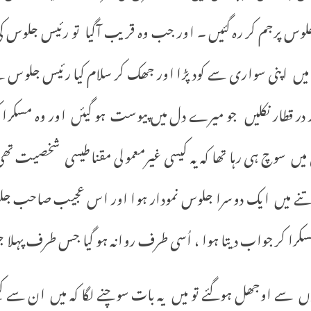
وس پرجم کر رہ گئیں ۔ اور جب وہ قریب آگیا تو رئیس جلوس 
 میں اپنی سواری سے کود پڑا اور جھک کر سلام کیا رئیس جلوس
 در قطار نکلیں جو میرے دل میں پیوست ہو گیئں اور وہ مسکرا
یں سوچ ہی رہا تھا کہ یہ کیسی غیرمعمولی مقناطیسی شخصیت 
 اتنے میں ایک دوسرا جلوس نمودار ہوا اور اس عجیب صاحب جلوس
کرا کر جواب دیتا ہوا ، اُسی طرف روانہ ہو گیا جس طرف پہلا ج
وجھل ہوگئے تو میں یہ بات سوچنے لگا کہ میں ان سے کیس