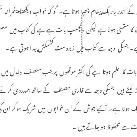
ر باریک پیغام چُھپاٍٍٍٍٍٍٍٍٍٍٍٍٍٍٍٍٍٍٍٍٍٍٍ ہوتاہے۔ گو کہ خواب دیکھنا پیغم
 کا متمنی ہوتا ہے لیکن دلچسپ بات ہے ہے کی کتاب میں 
 ہے۔ جسکی وجہ سے کتاب میں زبردست کشمکش پیدا ہوتی ہے۔
بات کا علم ہوتا ہے کی اکثر موقعوں پر جب منصف دلدل میں 
ونڈ لیتے ہیں جسکی وجہ سے قاری مصنف کے ساتھ ہمدردی کرنے پ
یک ہوتا ہے۔ آئیے جوش کے ان خوابوں میں شریک ہوکر ان کی
یت سے محظوظ ہو جاتے ہیں ۔