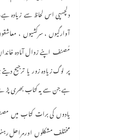
دلچسپی اس لحاظ سے زیادہ ہے۔ 
آوارگیوں ، سرکشیوں ، معاشقو
مُصنف اپنے زوال آمادہ خاندان
پر لوگ زیادہ زور یا ترجیح دی
ہے جن سے یہ کتاب بھری پڑ ہ
یادوں کی برات کتاب میں مصنف 
مختلف مشکلوں اورمراحل رہنمائ