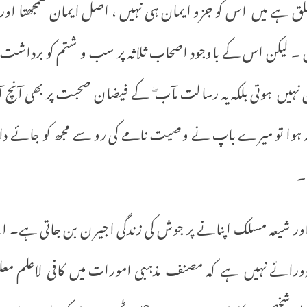
ق ہے میں اس کو جزو ایمان ہی نہیں ، اصل ایمان سمجھتا او
 ۔ لیکن اس کے باوجود اصحاب ثلاثہ پر سب و شتم کو برداشت
ہین نہیں ہوتی بلکہ یہ رسالت مآب ۖ کے فیضان صحبت پر بھی آ
 ہوا تو میرے باپ نے وصیت نامے کی رو سے مجھ کو جائے داد س
”۔
ور شیعہ مسلک اپنانے پر جوش کی زندگی اجیر ن بن جاتی ہے۔ ا
ی دورائے نہیں ہے کہ مصنف مذہبی امورات میں کافی لاعلم م