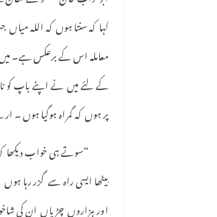
کہا کہ سنتا ہوں کہ اللہ میاں 
معاملہ اس کے برعکس ہے۔ میں
کے لئے میں نے اپنے باپ کو ناخ
پر ہوں کہ گمراہ ہوگیا ہوں ۔ ا
“سوتے ہی خواب دیکھا کہ صبح 
بیٹھا ایسی راہ سے گزر رہا 
اور ہزاروں چڑیاں ان کی شاخو