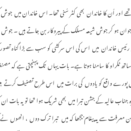
ے اور اُن کا خاندان بھی کٹر سُنی تھا۔ اس خاندان میں جوش کی د
تھا۔ جوان ہو کر جوش شیعہ مسلک کے پیروکار بن جاتے ہیں ۔ 
ئیس خاندان میں اس کی اس سرکشی کو سب سے بڑا گناہ تصور ک
ھ ٹکراو کا سامنا ہوتا ہے۔ بات یہاں تک پہنچتی ہے کہ مصنف 
س پورے واقع کو یادوں کی برات میں اس طرح تصنیف کرتے
رہ جناب عالیہ کے جشن تبرا میں بھی شریک ہوا تھا تو یہ بات ان
ن معرفت سے یہ پیغام بیجھا کہ میں تبرا ترک دوں ، انھوں نے ک