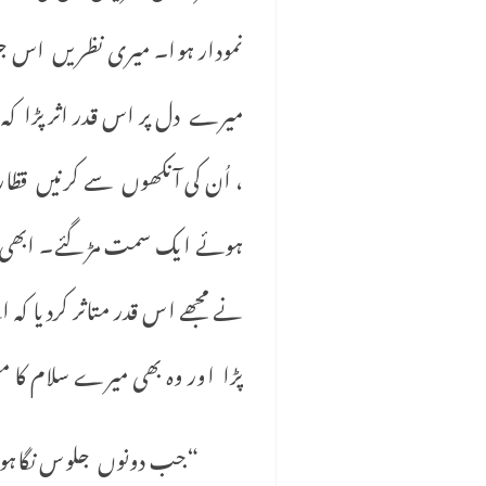
نمودار ہوا۔ میری نظریں اس جل
میرے دل پر اس قدر اثر پڑا کہ
، اُن کی آنکھوں سے کرنیں قظار
ہوئے ایک سمت مڑ گئے۔ ابھی م
نے مجھے اس قدر متاثر کردیا کہ
پڑا اور وہ بھی میرے سلام کا مس
“جب دونوں جلوس نگاہوں سے ا