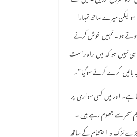
 ہو لیکن میرے ساتھ تمہارا
ہوتے ہو۔ تمہیں خوش کرنے
 ہی نہیں ہو کہ میں راہ راست
 یہ باتیں کرے کرتے سوگیا”۔
 ہے۔ اور میں کسی سواری پر
م سحر سے جھوم رہے ہیں ۔
 بڑے تزک و احتشام کے ساتھ