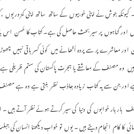
کیونکہ جوش نے اپنی خوبیوں کے ساتھ ساتھ اپنی کمزوریوں ،کو
ں اور گناہوں پر سیر بحث حاصل کی ہے۔ کتاب کا حُسن اس با
 اور معاشرے پر سے پردہ اُٹھانے میں کوئی کسر باقی نہیں چھ
تے ہیں وہ مصنف کے معاشقے یا ہجرت پاکستان کی ستم ظریفی ہ
ے اور جن سے یہ کتاب زیادہ جاذب نظر بنتی ہے وہ ہے مص
بار بار خوابوں کی دنیا کی سیر کرتے ہوئے نظر آتے ہیں ۔ ا
ی کا کام انجام دیتے ہیں ۔ یوں تو خواب دیکھنا انسان کی ج