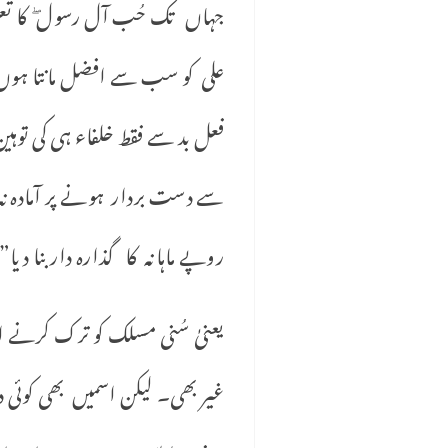
جہاں تک حُب آل رسول ۖ کا تعل
علی کو سب سے افضل مانتا ہوں
فعل بد سے فقط خلفاء ہی کی تو
سے دست بردار ہونے پر آمادہ نہ
روپے ماہانہ کا گذارہ دار بنا دیا
یعنیٰ سُنی مسلک کو ترک کرنے ا
غیر بھی۔ لیکن اسمیں بھی کوئ