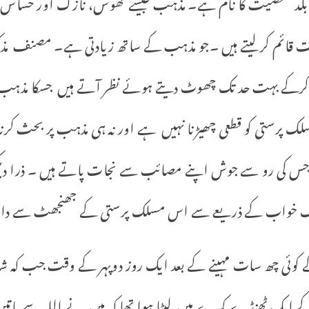
نا بلد شخصیت کا نام ہے۔ مذہب جیسے ٹھوس، نازک اور حساس
ت قائم کرلیتے ہیں ۔جو مذہب کے ساتھ زیادتی ہے۔ مصنف مذک
کرکے بہت حد تک چھوٹ دیتے ہوئے نظر آتے ہیں جسکا مذہب 
ک پرستی کو قطعی چھیڑنا نہیں ہے اور نہ ہی مذہب پر بحث کرن
ہے جس کی رو سے جوش اپنے مصائب سے نجات پاتے ہیں ۔ ذرا د
یک خواب کے ذریعے سے اس مسلک پرستی کے جھنجھٹ سے دامن 
ئی چھ سات مہینے کے بعد ایک روز دوپہر کے وقت جب کہ شدید 
ے ایک ٹھنڈے کمرے میں لیٹا ہوا تھا کہ میں نے اللہ سے باتی