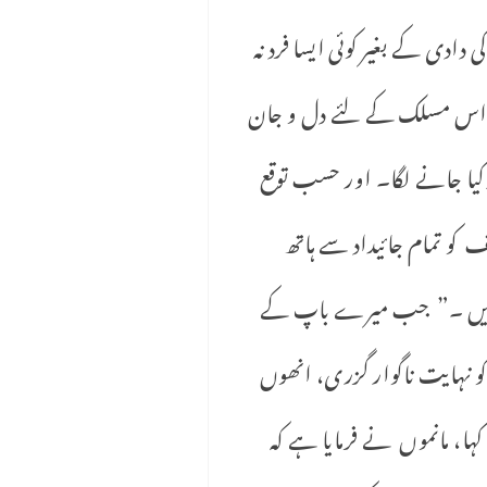
ادی کے بغیر کوئی ایسا فرد نہ
جوش اس مسلک کے لئے دل و جان
یا جانے لگا۔ اور حسب توقع
کو تمام جائیداد سے ہاتھ
 ہیں ۔” جب میرے باپ کے
 کو نہایت ناگوار گزری، انھوں
ہا، مانموں نے فرمایا ہے کہ