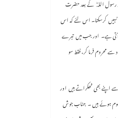
ر رسول اللہۖ کے بعد حضرت
 نہیں کرسکتا۔ اس لئے کہ اس
نچ آتی ہے۔ اور جب میں تبرے
ے محروم فرما کر، فقط سو
سے اپنے بھی ٹھکراتے ہیں اور
علوم ہوئے ہیں ۔ جناب جوش