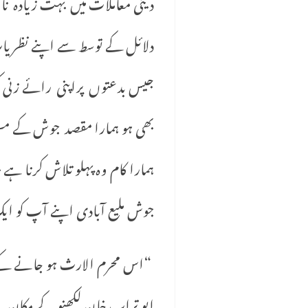
دینی معاملات میں بہت زیادہ 
دلائل کے توسط سے اپنے نظریا
جیس بدعتوں پراپنی رائے زنی 
بھی ہو ہمارا مقصد جوش کے مسل
ہمارا کام وہ پہلو تلاش کرنا 
جوش ملیع آبادی اپنے آپ کو ا
“اس محرم الارث ہو جانے کے کو
ابو تراب خان لکھنو کے مکان ک