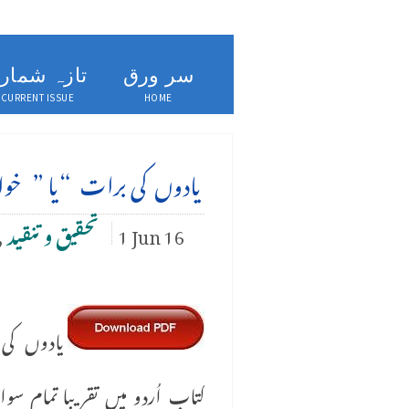
سر ورق
تازہ شمار
CURRENT ISSUE
HOME
یادوں کی برات “یا ” خو
1 Jun 16
تحقیق وتنقید
,
یادوں کی 
کتاب اُردو میں تقریبا تمام س