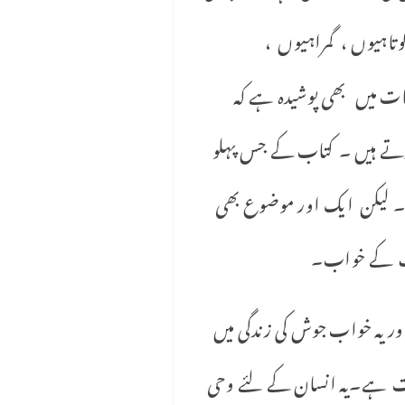
تاہیوں ، گمراہیوں ،
ت میں بھی پوشیدہ ہے کہ
وڑتے ہیں ۔ کتاب کے جس پہلو
ے۔ لیکن ایک اور موضوع بھی
نف کے خواب۔
ور یہ خواب جوش کی زندگی میں
بلت ہے۔یہ انسان کے لئے وحی