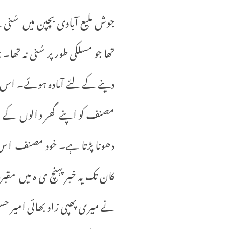
جوش ملیع آبادی بچپن میں سُنی تھ
تھا جو مسلکی طور پر سُنی نہ 
دینے کے لئے آمادہ ہوئے۔ اس ر
مصنف کو اپنے گھر والوں کے سات
دھونا پڑتا ہے۔ خود مصنف ا
کان تک یہ خبر پہنچ ی ہ میں مقب
نے میری پھپی زاد بھائی امیر حس