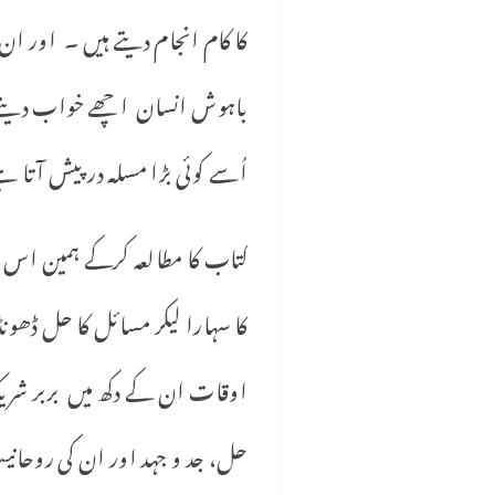
کا کام انجام دیتے ہیں ۔ اور ان کے اند
باہوش انسان اچھے خواب دینے
اُسے کوئی بڑا مسلہ درپیش آتا
کتاب کا مطالعہ کرکے ہمین اس 
کا سہارا لیکر مسائل کا حل ڈھ
اوقات ان کے دکھ میں بربر شر
حل، جد و جہد اور ان کی روحان