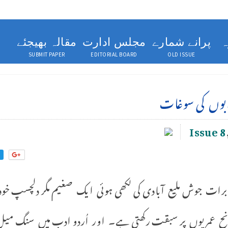
ہ
پرانے شمارے
مجلس ادارت
مقالہ بھیجئے
SUBMIT PAPER
EDITORIAL BOARD
OLD ISSUE
ابوں کی سوغات
Issue 8
برات جوش ملیع آبادی کی لکھی ہوئی ایک صغیم مگر دلچسپ خو
وانح عمریوں پر سبقت رکھتی ہے۔ اور اُردو ادب میں سنگ می