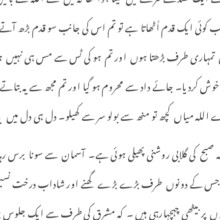
جب کوئی ایک قدم اُٹھاتا ہے تو تم اس کی جانب سو قدم بڑھ آتے
 تمہاری طرف بڑھتا ہوں اور تم ہو کی ٹس سے مس ہی نہیں 
وش کردیا۔ جائے داد سے محروم ہو گیا اور تم مجھ سے یہ بتاتے
رے اللہ میاں کچھ تو منھ سے بولو سر سے کھیلو۔ دل ہی دل میں
کی گلابی روشنی پھیلی ہوئی ہے۔ آسمان سے سونا برس رہا
ہوں جس کے دونوں طرف بڑے بڑے گھنے اور شاداب درخت نسی
ں پر بیٹھی چہچہارہی ہیں ۔ کہ مشرق کی طرف سے ایک جلوس