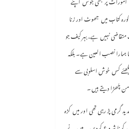
 امورات پر بھی جوش اپنے
ورہ کتاب میں جھوٹ اور زنا
متقاضی نہیں ہے، بہر کیف جو
ا ہمارا نصب العین ہے۔ بلکہ
یکھئے کس خوش اسلوبی سے
چُھڑا دیتے ہیں ۔
گرمی پڑ رہی تھی اور میں کڑہ
ں کرنا شروع کردیں ۔ میں نے