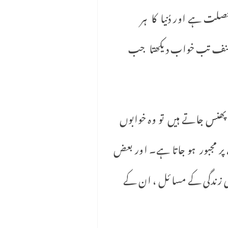
رانہ خصلت ہے اور دُنیا کا ہر
مصنف تب خواب دیکھتا جب
پھنس جاتے ہیں تو وہ خوابوں
ر مجبور ہو جاتا ہے۔ اور بعض
 زندگی کے مسا ئل ، ان کے