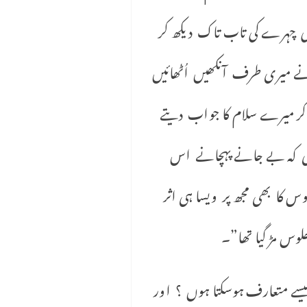
کی چہرے کی تاب تاک دیکھ کر
 نے میری طرف آنکھیں اُٹھائیں
 کر میرے سلام کا جواب دیتے
تھی کہ بے جانے پہچانے اس
 کا بھی مجھ پر ویسا ہی اثر
لوس مڑ گیا تھا”۔
ے متعارف ہوسکتا ہوں ؟ اور