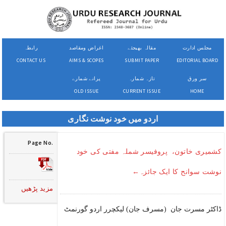
مجلس ادارت
مقالہ بھیجئے
اغراض ومقاصد
رابطہ
CONTACT US
AIMS & SCOPES
SUBMIT PAPER
EDITORIAL BOARD
سر ورق
تازہ شمارہ
پرانے شمارے
OLD ISSUE
CURRENT ISSUE
HOME
اردو میں خود نوشت نگاری
Page No.
کشمیری خاتون، پروفیسر شملہ مفتی کی خود
نوشت سوانح کا ایک جائزہ←
مزید پڑھیں
ڈاکٹر مسرت جان (مسرف جان) لیکچرر اردو گورنمٹ