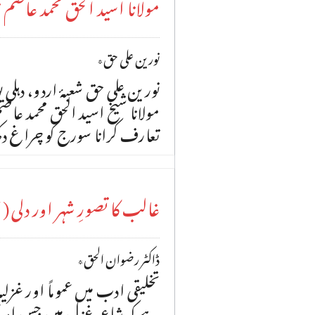
مولانا اسید الحق محمد عاصم
نورین علی حق٭
نورین علی حق شعبۂ اردو، دہلی
تعارف کرانا سورج کو چراغ د
غالب کا تصورِ شہر اور دلی
ڈاکٹر رضوان الحق٭
تخلیقی ادب میں عموماً اور غز
ہے کہ شاعر غزل میں جس امر کا 