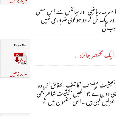
ا معاملہ ریاضی اور سائنس سے اس معنی
ر ایک مل کر دو ہو کوئی ضروری نہیں
دب کی
Page No.
: ایک مختصر جائزہ←
مزید پڑھیں
ثر بحیثیت مصنف ’کاشف الحقائق‘ زیادہ
ی ہوں گے جو انھیں بحیثیت شاعر بھی