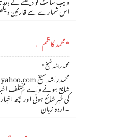
ویب سائٹ کو دیکھنے کے بعد تاخ
اس شمارے سے قارئین دیکھی
*محمد کاظم←
* محمد راشد شیخ
شایع ہونے والے مختلف اخبا
کی خبر شائع ہوئی اور کچھ اخبا
۔اردو زبان