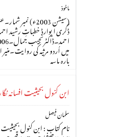
ماخوذ
(سیشن 2003ء) نمبر
ڈگری ا یوارڈ خطباتِ رشید احمد
بارہ ماسہ
ابن کنول بحیثیت افسانہ نگ
سلمان فیصل
نام کتاب : ابن کنول بحیثیت 