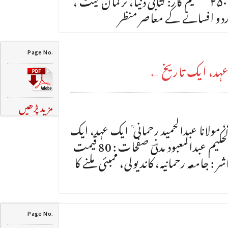
Page No.
ک عہد، ایک تاریخ←
مزید پڑھیں
مولانا عبدالحمید رحمانی ؒ ایک عہد، ایک
تاریخ مصنف : ابوالمظفر عبدالحکیم عبدالمعبود مدنیؔ صفحات : 80 قیمت
ج نہیں اشاعت : 2014 ناشر : جامعہ رحمانیہ، کاندیولی، ممبئی ملنے کا
Page No.