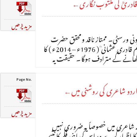
 قادریؒ کی مکتوب نگاری←
مزید پڑھیں
 یونی ورسٹی۔ ممتاز ناقد ومحقق حضرت
مولانا شیخ اسید الحق محمد عاصم قادری عثمانی ؒ( 1976ء – 2014ء ) کا
کھانے کے مترادف ہوگا۔ حقیقت یہ
Page No.
 (اردو شاعری کی روشنی میں←
مزید پڑھیں
لیہ شاعری میں خصوصاً یہ ضروری نہیں
اظہار کرے وہ اس کی اپنی فکر کا نتیجہ