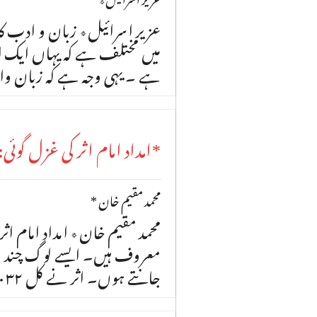
عزیر اسرائیل٭ زبان و ادب ک
میں مختلف ہے کہ یہاں ایک او
ہے ۔ یہی وجہ ہے کہ زبان وا
*امداد امام اثر کی غزل گوئی
* محمد مقیم خان
محمد مقیم خان٭ امداد امام ا
معروف ہیں۔ ایسے لوگ چند ہ
جانتے ہوں۔ اثر نے کل ۰۳۲ غزلیں کہی ہیں۔ اس مضمون میں اثر