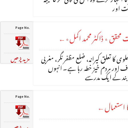
ات اور
Page No.
ثیت محقق ٭ ڈاکٹر محمد اکمل٭←
 علوی کا تعلق کیرانہ، ضلع مظفر نگر، مغربی
مزید پڑھیں
وف اور مردم خیز خطہ رہا ہے۔ انہوں
وبند کے ایک مدرسے
Page No.
کا استعمال←
مزید پڑھیں