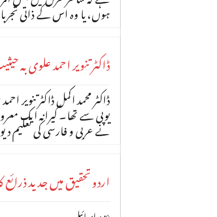
ہوں، یا وہ اس کے ذاتی تجرب
ڈاکٹر تنویر احمد علوی بہ حی
ڈاکٹر محمد اکمل ڈاکٹر تنویر احمد
یوپی سے تھا۔ کیرانہ ایک معر
نے عربی و فارسی کی تعلیم دی
اردو تحقیق میں جدید ذرائع 
عزیر اسرائیل٭