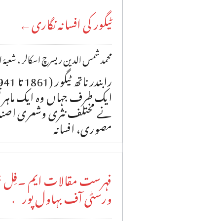
ٹیگور کی افسانہ نگاری←
محمد شمس الدین ریسرچ اسکالر ، شعبۂ ارد
ایک طرف جہاں وہ ایک ماہر 
نے مختلف نثری وشعری اصناف م
مصوری، افسانہ
فہرست مقالات ایم ۔فِل شعبہ
ورسٹی آف بہاول پور←