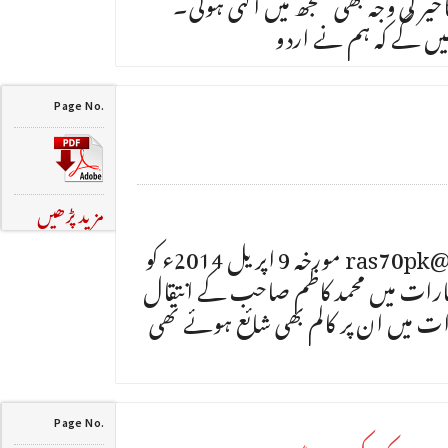
یر کی وجہ بھی سمجھ میں آگئی ہوگی۔
ں گے کہ ہم نے اردو
Page No.
مزید پڑھیں
محمد راشد سیخ ras70pk@yahoo.com مورخہ 9 اپریل 2014ء کو
رات میں محمد کاظم صاحب کے انتقال
رات میں ان پر کالم بھی شائع ہوئے تھی
Page No.