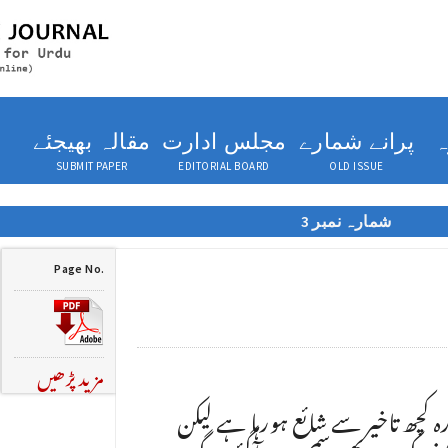
ہ
پرانے شمارے
مجلس ادارت
مقالہ بھیجئے
SUBMIT PAPER
EDITORIAL BOARD
OLD ISSUE
شمارہ نمبر 3
Page No.
مزید پڑھیں
ہ کچھ تاخیر سے شائع ہورہا ہے لیکن