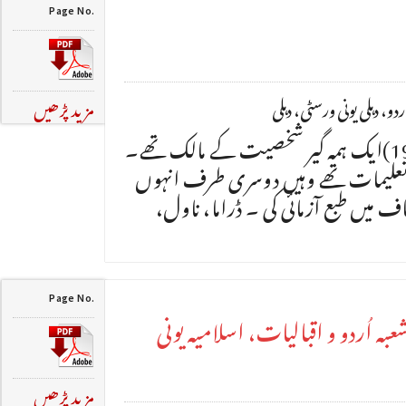
Page No.
و، دہلی یونی ورسٹی، دہلی
مزید پڑھیں
رابندر ناتھ ٹیگور (1861 تا 1941)ایک ہمہ گیر شخصیت کے مالک تھے۔
تعلیمات تھے وہیں دوسری طرف انہوں
یں طبع آزمائی کی ۔ ڈراما، ناول،
Page No.
 اُردو و اقبالیات، اسلامیہ یونی
مزید پڑھیں