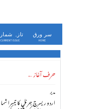
سر ورق
تازہ شمار
CURRENT ISSUE
HOME
حرف آغاز←
مدیر
اردو ریسرچ جرنل کا تیسرا شمار