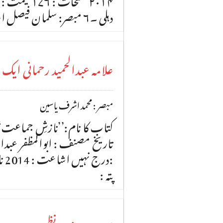
دہلی ۔۶ مبصر: سلمان فیصل اردو افسانے کے معاصر منظر
علامہ عبدالحمید رحمانی ای
مبصر : محمد اشرف یاسین
کتاب کا نام:’’نازشِ جماعت‘‘ 
:در
پتہ :