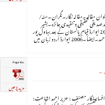
 شمار۔عنوان مقالہ۔مقالہ نگار۔نگران۔سنہ/
 صدیقی تحقیقی و تنقیدی جائزہ۔بشیر
احمد۔ڈاکٹرنجیب جمال۔2006 ایوارڈ قیامِ پاکستان کے بعد بہاول پور
میں اُردو مرثیہ کی روایت۔منیر احمد۔ایضاً۔2006 ایوارڈ اُردو زبان میں
Page No.
ار←
مزید پڑھیں
افسانہ نگار مصنف : عزیر احمد اشاعت:
۲۰۱۴ صفحات : ۱۷۶ قیمت : ۲۵۰ تقسیم کار: کتابی دنیا، ترکمان گیٹ ،