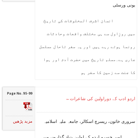
یونی ورسٹی
انسان اشرف المخلوقات کی تاریخ
میں روزِاول سے ہی مختلف واقعات وحادثات
رونما ہوتے رہے ہیں اور یہ سفر تاحال مسلسل
جاری ہے۔مسلم تاریخ میں حضرت آدم اور ہوا
کا جنت سے زمین کا سفر ہو
Page No. 95-99
اردو ادب کے دوراولین کی شاعرات←
مزید پڑھیں
سروری خاتون، ریسرچ اسکالر، جامعہ ملیہ اسلامیہ
امیر خسرو اردو کے اولین بنیاد گذاروں میں