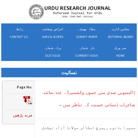
مجلس ادارت
مقالہ بھیجئے
اغراض ومقاصد
رابطہ
CONTACT US
AIMS & SCOPES
SUBMIT PAPER
EDITORIAL BOARD
سر ورق
تازہ شمارہ
پرانے شمارے
OLD ISSUE
CURRENT ISSUE
HOME
نسائیت
Page No.
(اکیسویں صدی میں جموں وکشمیرکے چند نمائندہ
شاعرات (نسائی حسیت کے تناظر میں←
مزید پڑھیں
سمیرا بانو، ریسرچ اسکالر مولانا آزاد نیشنل