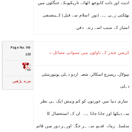
اذیت اور ذلت کابوجھ اٹھائے تاریکیوںکے جنگلوں میں
بھٹکتی رہی ہے۔(نور ِ اسلام سے قبل) کہیںصنفی
امتیاز کے سبب اسے زندہ دفن
Page No. 98-
کرشن چندر کے ناولوں میں نسوانی مسائل←
103
نیبولال، ریسرچ اسکالر، شعبہ اردو دہلی یونیورسٹی
مزید پڑھیں
دہلی
ساری دنیا میں عورتوں کو کم وبیش ایک ہی نظر
سے دیکھا اور جانا جاتا ہے۔ ان کے استحصال کا
سلسلہ زمانۂ قدیم سے ہر جگہ اورہر دور میں قائم