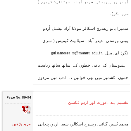
اُردو یونی ورسٹی حیدر آباد۔ سیٹالیٹ کیمپس (
سری نگر)۔
سمیرا بانو ریسرچ اسکالر مولانا آزاد نیشنل اُردو
یونی ورسٹی حیدر آباد۔ سیٹالیٹ کیمپس ( سری
نگر) ای۔میل gulsameera.rs@manuu.edu.in
ہندوستاں کے باقی خطوں کے ساتھ ساتھ ریاست
جموں کشمیر میں بھی خواتین نے ادب میں مردوں
Page No. 89-94
تقسیم ہند ،عورت اور اردو فکشن←
مزید پڑھیں
محمد یٰسین گنائی، ریسرچ اسکالر، شعبہ اردو، پنجابی