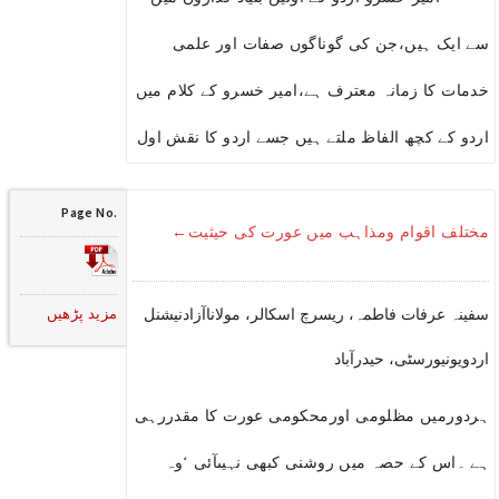
سے ایک ہیں،جن کی گوناگوں صفات اور علمی
خدمات کا زمانہ معترف ہے،امیر خسرو کے کلام میں
اردو کے کچھ الفاظ ملتے ہیں جسے اردو کا نقش اول
Page No.
مختلف اقوام ومذاہب میں عورت کی حیثیت←
مزید پڑھیں
سفینہ عرفات فاطمہ، ریسرچ اسکالر، مولاناآزادنیشنل
اردویونیورسٹی، حیدرآباد
ہردورمیں مظلومی اورمحکومی عورت کا مقدررہی
ہے ۔اس کے حصہ میں روشنی کبھی نہیںآئی ‘وہ