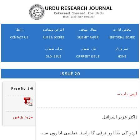
مجلس ادارت
مقالہ بھیجئے
اغراض ومقاصد
رابطہ
CONTACT US
AIMS & SCOPES
SUBMIT PAPER
EDITORIAL BOARD
سر ورق
تازہ شمارہ
پرانے شمارے
OLD ISSUE
CURRENT ISSUE
HOME
ISSUE 20
Page No. 5-6
اپنی بات←
مزید پڑھیں
ڈاکٹر عزیر اسرائیل
اردو کی بقا اور ترقی کا راستہ تعلیمی اداروں سے