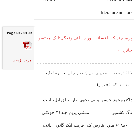
literature mirrors
Page No. 44-49
پریم چند کے افسانے اور دیہاتی زندگی:ایک مختصر
جائزہ←
مزید پڑھیں
ڈاکٹرمحمد حسین وانی (تجھی وارہ، اچھابل،
اننت ناگ، کشمیر)۔
ڈاکٹرمحمد حسین وانی تجھی وارہ، اچھابل، اننت
ناگ کشمیر منشی پریم چند۳۱ جولائی
۱۸۸۰؁ء میں بنارس کے قریب ایک گائوں پانڈے