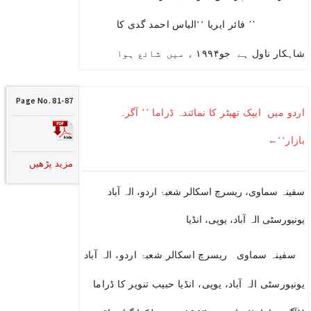
’’ فائر ایریا ‘‘الیاس احمد گدی کا
شاہکار ناول ہے جو۱۹۹۴ ء میں شائع ہوا
Page No. 81-87
اردو میں ایپک تھیٹر کا نمائندہ ڈراما ’’ آگرہ
بازار‘‘←
مزید پڑھیں
سفینہ سماوی، ریسرچ اسکالر شعبۂ اردو، الہ آباد
یونیورسٹی الہ آباد، یوپی، انڈیا
سفینہ سماوی ریسرچ اسکالر شعبۂ اردو، الہ آباد
یونیورسٹی الہ آباد، یوپی، انڈیا حبیب تنویر کا ڈراما