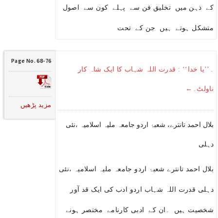
کے ذہن میں تخلیق فن سے پہلے کون سے اصول
متشکل ہوتے ہیں جن کے تحت
Page No. 68-76
۔’’یا خدا‘‘ : قدرت اللہ شہاب کا ایک شاہ کار
ناولٹ۔←
مزید پڑھیں
بلال احمد تانترے، شعبۂ اردو جامعہ ملیہ اسلامیہ ،نئی
دہلی
بلال احمد تانترے شعبۂ اردو جامعہ ملیہ اسلامیہ ،نئی
دہلی قدرت اللہ شہاب اردو ادب کی ایک قد آور
شخصیت ہیں ۔ان کے ادبی کارنامے مختصر ہونے