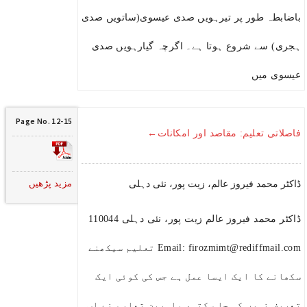
باضابطہ طور پر تیرہویں صدی عیسوی(ساتویں صدی
ہجری) سے شروع ہوتا ہے۔ اگرچہ گیارہویں صدی
عیسوی میں
Page No. 12-15
فاصلاتی تعلیم: مقاصد اور امکانات←
مزید پڑھیں
ڈاکٹر محمد فیروز عالم، زیت پور، نئی دہلی
ڈاکٹر محمد فیروز عالم زیت پور، نئی دہلی 110044
Email: firozmimt@rediffmail.com تعلیم سیکھنے
سکھانے کا ایک ایسا عمل ہے جس کی کوئی ایک
تعریف نہیں کی جا سکتی، ماہرین تعلیم نے اس