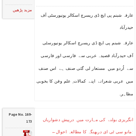
مزید پڑھیں
عارفہ شبنم پی ایچ ڈی ریسرچ اسکالر یونیورسٹی آف
حیدرآباد
عارفہ شبنم پی ایچ ڈی ریسرچ اسکالر یونیورسٹی
آف حیدرآباد قصیدہ عربی سے فارسی اور فارسی
سے اُردو میں مستعار لی گئی صنف ہے اس صنف
میں عربی شعرانے اپنے کمالات ِ علم وفن کا بخوبی
مظاہرہ
Page No. 169-
انگریزی بولنے کی مہارت میں درپیش دشواریاں
173
:مانو سی ٹی ای دربھنگہ کا مطالعہ احوال←