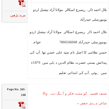
بلال احمد ڈار، ریسرچ اسکالر مولانا آزاد نیشنل اردو
مزید پڑھیں
یونیورسٹی حیدرآباد
بلال احمد ڈار ریسرچ اسکالر مولانا آزاد نیشنل اردو
یونیورسٹی حیدرآباد 7006566968 خواجہ
حسن نظامی کا اصل نام سید علی حسن تھا۔آپ کی
پیدائش بستی حضرت نظام الدین دہلی میں 1879ء
میں ہوئی۔آپ کی ابتدائی تعلیم
Page No. 165-
صنف قصیدہ کو مثبت فکر و آہنگ دینے والا
168
شاعر:مہدی جعفر←