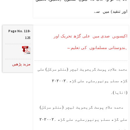
اور تنقید) میں سے
Page No. 118-
اکیسویں صدی میں علی گڑھ تحریک اور
125
ہندوستانی مسلمانوں کی تعلیم←
مزید پڑھیں
محمد علام، پوسٹ گریجویٹ ٹیچر (منٹو سرکل) علی
گڑھ مسلم یونیورسٹی، علی گڑھ ۔۲۰۲۰۰۲
(انڈیا)۔
محمد علام پوسٹ گریجویٹ ٹیچر (منٹو سرکل)
علی گڑھ مسلم یونیورسٹی، علی گڑھ ۔۲۰۲۰۰۲