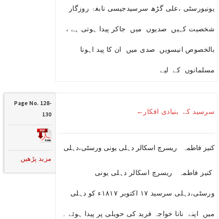
یونیورسٹی ،علی گڑھ سرسیدجیسی نابغۂ روزگار
شخصیت کہیں صدیوں میں جاکر پیدا ہوتی ہے ،
بالخصوص انیسویں صدی میں ان کا پید اہونا
مسلمانوں کے لیے
Page No. 128-
سرسید کے بنیادی افکار←
130
کنیز فاطمہ ریسرچ اسکالر دہلی یونی ورسٹی،دہلی
مزید پڑھیں
کنیز فاطمہ ریسرچ اسکالر دہلی یونی
ورسٹی،دہلی سرسید ۱۷ اکتوبر ۱۸۱۷ء کو دہلی
میں اپنے نانا خواجہ فرید کی حویلی پر پیدا ہوئے ۔