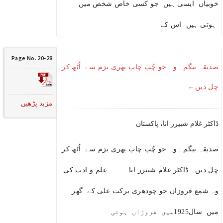
خوبیاں ایسی ہیں جو کسی خاص شخص میں
ہوتی ہیں اس کے
Page No. 20-28
صدیقہ بیگم : وہ جو چُپ چاپ بھری بزم سے اُٹھ کر
چل دیں←
مزید پڑھیں
ڈاکٹر غلام شبیرر انا، پاکستان
صدیقہ بیگم : وہ جو چُپ چاپ بھری بزم سے اُٹھ کر
چل دیں ڈاکٹر غلام شبیرر انا علم و ادب کی
وہ شمع فروزاں جو چودھری برکت علی کے گھر
میں سال1925میں فروزاں ہوئی