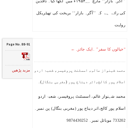
’’آگرہ بازار‘‘ مارچ ۱۹۵۴؁ء میں لکھا گیا۔ ناقدین
کی رائے ہے کہ ’’آگرہ بازار‘‘ بریخت کی تھیٹریکل
روایت
Page No. 88-91
“خیالوں کا سفر” ۔ایک جائزہ←
مزید پڑھیں
محمد شہنواز عالم، اسسٹنٹ پروفیسر، شعبۂ اردو
اسلام پور کالج،اتر دیناج پور (مغربی بنگال)۔
محمد شہنواز عالم، اسسٹنٹ پروفیسر، شعبۂ اردو
اسلام پور کالج،اتر دیناج پور (مغربی بنگال) پن نمبر۔
733202 موبائل نمبر۔ 9874430252