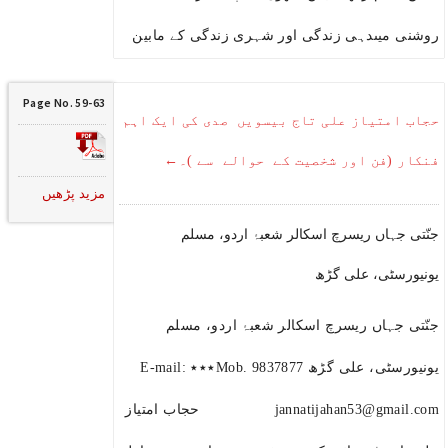
روشنی میںدہی زندگی اور شہری زندگی کے مابین
Page No. 59-63
حجاب امتیاز علی تاج بیسویں صدی کی ایک اہم
فنکار (فن اور شخصیت کے حوالے سے )۔←
مزید پڑھیں
جنّتی جہاں ریسرچ اسکالر شعبۂ اردو، مسلم
یونیورسٹی، علی گڑھ
جنّتی جہاں ریسرچ اسکالر شعبۂ اردو، مسلم
یونیورسٹی، علی گڑھ Mob. 9837877٭٭٭ E-mail:
jannatijahan53@gmail.com حجاب امتیاز