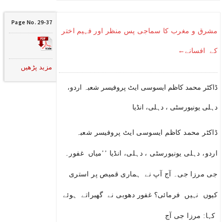
Page No. 29-37
مشرق و مغرب کا سماجی پس منظر اور فہیم اختر
کے افسانے←
مزید پڑھیں
ڈاکٹر محمد کاظم ایسوسی ایٹ پروفیسر شعبہ اردو،
دہلی یونیورسٹی ، دہلی، انڈیا
ڈاکٹر محمد کاظم ایسوسی ایٹ پروفیسر شعبہ
اردو، دہلی یونیورسٹی ، دہلی، انڈیا ’’میاں غفور۔
جی مرزا جی۔ آج آپ نے ہماری قمیص پر استری
کیوں نہیں فرمائی؟ غفور دھوبی نے گھبراتے ہوئے
کہا: مرزا جی آج