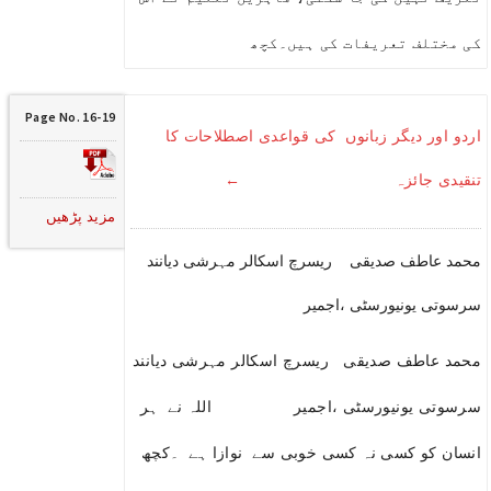
کی مختلف تعریفات کی ہیں۔کچھ
Page No. 16-19
اردو اور دیگر زبانوں کی قواعدی اصطلاحات کا
تنقیدی جائزہ ←
مزید پڑھیں
محمد عاطف صدیقی ریسرچ اسکالر مہرشی دیانند
سرسوتی یونیورسٹی ،اجمیر
محمد عاطف صدیقی ریسرچ اسکالر مہرشی دیانند
سرسوتی یونیورسٹی ،اجمیر اللہ نے ہر
انسان کو کسی نہ کسی خوبی سے نوازا ہے ۔کچھ