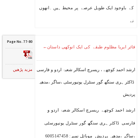
کے باوجود ایک طویل عرصے پر محیط ہیں ۔انھوں
نے
Page No. 77-80
فائر ایریا مظلوم طبقے کی ایک انوکھی داستان←
مزید پڑھیں
ارشد احمد کوچھے ، ریسرچ اسکالر شعبۂ اردو و فارسی
ڈاکٹر ہری سنگھ گور سنٹرل یونیورسٹی ،ساگر ،مدھیہ
پردیش
ارشد احمد کوچھے ریسرچ اسکالر شعبۂ اردو و
فارسی ڈاکٹر ہری سنگھ گور سنٹرل یونیورسٹی
،ساگر ،مدھیہ پردیش موبائل نمبر: 6005147458