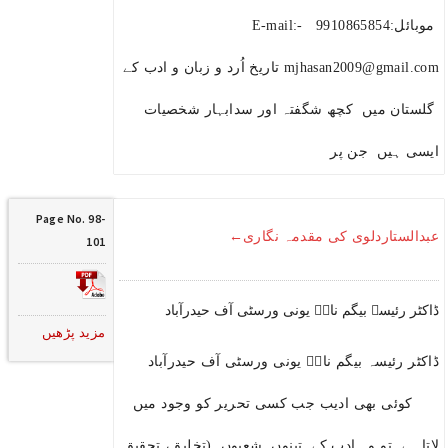
موبائل:9910865854 E-mail:-
mjhasan2009@gmail.com تاریخ اُرد و زبان و ادب کے
گلستان میں کچھ شگفتہ اور سدابہار شخصیات
ایسی ہیں جن پر
Page No. 98-
عبدالستاردلوی کی مقدمہ نگاری←
101
ڈاکٹر رئیسہ بیگم نازؔ یونی ورسٹی آف حیدرآباد
مزید پڑھیں
ڈاکٹر رئیسہ بیگم نازؔ یونی ورسٹی آف حیدرآباد
کوئی بھی ادیب جب کسی تحریر کو وجود میں
لاتا ہے تو وہ ادب کے تینوں شعبوں (تخلیق، تحقیق