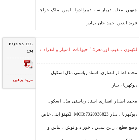
جنھیں مغلیہ دربار سے دبیرالدولہ امین لملک خواجہ
فرید الدین احمد خان بہادر
Page No. 131-
لکھنوی تہذیب اورمعرکہ ٔ حیوانات: امتیاز و انفراد←
134
محمد اظہار انصاری، استاد ریاستی مڈل اسکول
مزید پڑھیں
،پوکھریا ، بہار
محمد اظہار انصاری استاد ریاستی مڈل اسکول
،پوکھریا ، بہار MOB:7320836823 لکھنؤ اپنی خاص
وضع قطع ، رہن سہن ، خور د و نوش ، لباس و