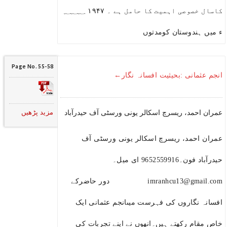
کاسال خصوصی اہمیت کا حامل ہے ۔ ۱۹۴۷ ؁؁؁
ء میں ہندوستان کومدتوں
Page No. 55-58
انجم عثمانی :بحیثیت افسانہ نگار←
مزید پڑھیں
عمران احمد، ریسرچ اسکالر یونی ورسٹی آف حیدرآباد
عمران احمد، ریسرچ اسکالر یونی ورسٹی آف
حیدرآباد فون۔9652559916 ای میل۔
imranhcu13@gmail.com دور حاضرکے
افسانہ نگاروں کی فہرست میںانجم عثمانی ایک
خاص مقام رکھتے ہیں۔انھوں نے اپنے تجربات کی