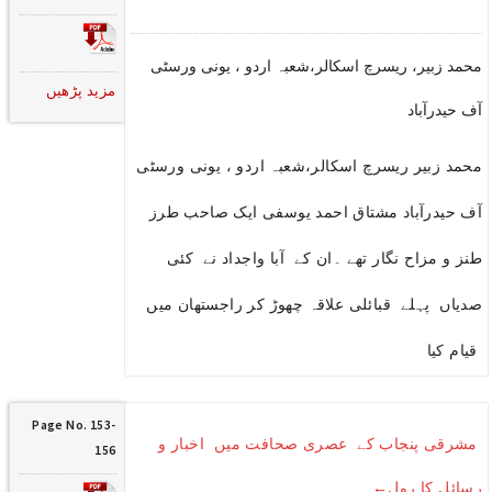
محمد زبیر، ریسرچ اسکالر،شعبہ اردو ، یونی ورسٹی
مزید پڑھیں
آف حیدرآباد
محمد زبیر ریسرچ اسکالر،شعبہ اردو ، یونی ورسٹی
آف حیدرآباد مشتاق احمد یوسفی ایک صاحب طرز
طنز و مزاح نگار تھے ۔ان کے آبا واجداد نے کئی
صدیاں پہلے قبائلی علاقہ چھوڑ کر راجستھان میں
قیام کیا
Page No. 153-
مشرقی پنجاب کے عصری صحافت میں اخبار و
156
رسائل کا رول←