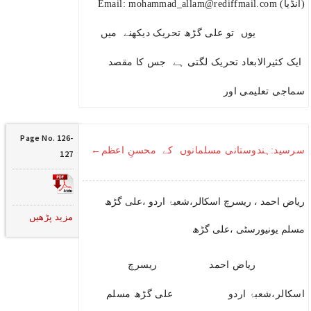
(انڈیا) Email: mohammad_allam@rediffmail.com
یوں تو علی گڑھ تحریک دیکھنے میں
ایک کثیرالابعاد تحریک لگتی ہے جس کا مقصد
سماجی تعلیمی اور
Page No. 126-
سرسید:ہندوستانی مسلمانوں کے محسنِ اعظم←
127
ریاض احمد ، ریسرچ اسکالر،شعبۂ اردو ،علی گڑھ
مزید پڑھیں
مسلم یونیورسٹی ،علی گڑھ
ریاض احمد ریسرچ
اسکالر،شعبۂ اردو علی گڑھ مسلم