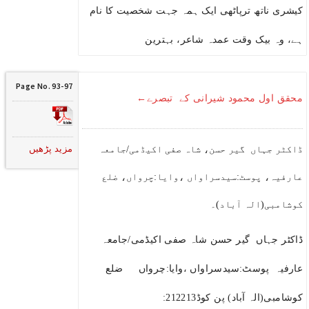
کیشری ناتھ ترپاٹھی ایک ہمہ جہت شخصیت کا نام
ہے، وہ بیک وقت عمدہ شاعر، بہترین
Page No. 93-97
محقق اول محمود شیرانی کے تبصرے←
مزید پڑھیں
ڈاکٹر جہاں گیر حسن، شاہ صفی اکیڈمی/جامعہ
عارفیہ، پوسٹ:سیدسراواں ،وایا:چرواں، ضلع
کوشامبی(الہ آباد)۔
ڈاکٹر جہاں گیر حسن شاہ صفی اکیڈمی/جامعہ
عارفیہ پوسٹ:سیدسراواں ،وایا:چرواں ضلع
کوشامبی(الہ آباد) پن کوڈ212213: