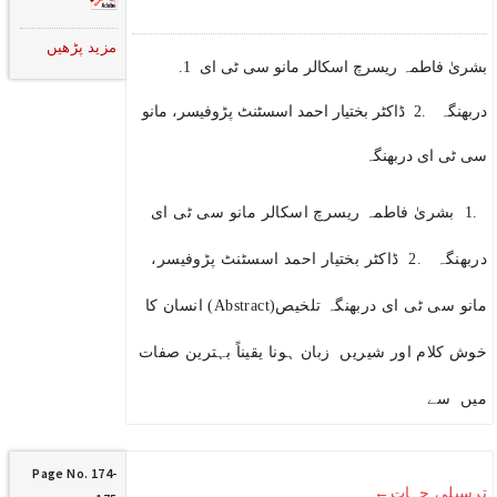
مزید پڑھیں
.1 بشریٰ فاطمہ ریسرچ اسکالر مانو سی ٹی ای
دربھنگہ .2 ڈاکٹر بختیار احمد اسسٹنٹ پڑوفیسر، مانو
سی ٹی ای دربھنگہ
.1 بشریٰ فاطمہ ریسرچ اسکالر مانو سی ٹی ای
دربھنگہ .2 ڈاکٹر بختیار احمد اسسٹنٹ پڑوفیسر،
مانو سی ٹی ای دربھنگہ تلخیص(Abstract) انسان کا
خوش کلام اور شیریں زبان ہونا یقیناً بہترین صفات
میں سے
Page No. 174-
ترسیلی جہات←