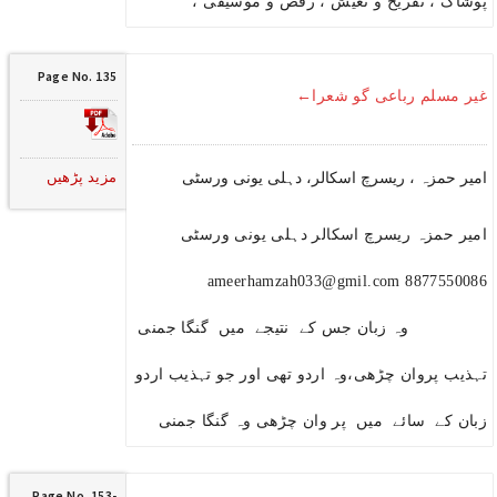
پوشاک ، تفریح و تعیش ، رقص و موسیقی ،
Page No. 135
غیر مسلم رباعی گو شعرا←
مزید پڑھیں
امیر حمزہ ، ریسرچ اسکالر، دہلی یونی ورسٹی
امیر حمزہ ریسرچ اسکالر دہلی یونی ورسٹی
8877550086 ameerhamzah033@gmil.com
وہ زبان جس کے نتیجے میں گنگا جمنی
تہذیب پروان چڑھی،وہ اردو تھی اور جو تہذیب اردو
زبان کے سائے میں پر وان چڑھی وہ گنگا جمنی
Page No. 153-