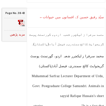
Page No. 38-43
سیّد رفیق حسین کے افسانوں میں حیوانات←
مزید پڑھیں
محمد سرفرا ز لیکچرر شعبہ اردو، گورنمنٹ پوسٹ
گریجوایٹ کالج سمندری، فیصل آباد(پاکستان)۔
محمد سرفرا ز لیکچرر شعبہ اردو، گورنمنٹ پوسٹ
گریجوایٹ کالج سمندری، فیصل آباد(پاکستان)
Muhammad Sarfraz Lecturer Department of Urdu,
Govt. Postgraduate College Samundri. Animals in
sayyid Rafique Hussain’s short
stories. “It is a fact that