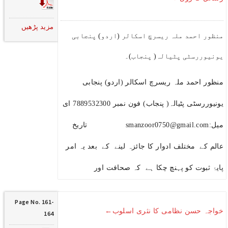
مزید پڑھیں
منظور احمد ملہ ریسرچ اسکالر (اردو) پنجابی
یونیوررسٹی پٹیالہ( پنجاب)۔
منظور احمد ملہ ریسرچ اسکالر (اردو) پنجابی
یونیوررسٹی پٹیالہ( پنجاب) فون نمبر 7889532300 ای
میل:smanzoor0750@gmail.com تاریخ
عالم کے مختلف ادوار کا جائزہ لینے کے بعد یہ امر
پایۂ ثبوت کو پہنچ چکا ہے کہ صحافت اور
Page No. 161-
خواجہ حسن نظامی کا نثری اسلوب←
164