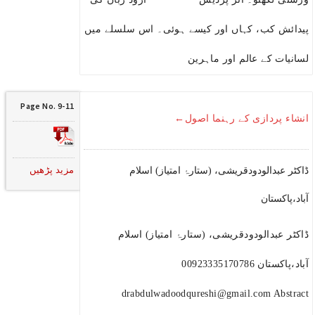
پیدائش کب، کہاں اور کیسے ہوئی۔ اس سلسلے میں
لسانیات کے عالم اور ماہرین
Page No. 9-11
انشاء پردازی کے رہنما اصول←
مزید پڑھیں
ڈاکٹر عبدالودودقریشی، (ستارۂ امتیاز) اسلام
آباد،پاکستان
ڈاکٹر عبدالودودقریشی، (ستارۂ امتیاز) اسلام
آباد،پاکستان 00923335170786
drabdulwadoodqureshi@gmail.com Abstract