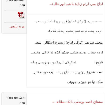
لداخ میں اردو زبان(ماضی اور حال)←
156
محمد شریف (کرگل لداخ) (ریسرچ اسکالر، شعبہ
مزید پڑھیں
اردو پنجاب یونیورسٹی، چنڈی گڈھ)۔
محمد شریف (کرگل لداخ) ریسرچ اسکالر، شعبہ
اردو پنجاب یونیورسٹی، چنڈی گڈھ لداخ کی مختصر
تاریخ : لداخ کی تاریخ دو ہزارسال پہلے
سے شروع ہوتی ہے ۔لداخ پہلے ایک خود مختار
ملک تھاجو چھوٹی چھوٹی
Page No. 157-
مشتاق احمد یوسفی ،ایک مطالعہ←
160