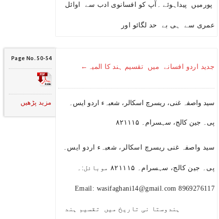
پورمیں پیداہوئے ۔آپ کو افسانوی ادب سے اوائل
عمری سے ہی بے حد لگائو اور
Page No. 50-54
جدید اردو افسانے میں تقسیم ہند کا المیہ←
مزید پڑھیں
سید واصفہ غنی، ریسرچ اسکالر، شعبہء اردو ایس۔
پی۔ جین کالج، سہسرام۔ ۸۲۱۱۱۵
سید واصفہ غنی ریسرچ اسکالر، شعبہء اردو ایس۔
پی۔ جین کالج، سہسرام۔ ۸۲۱۱۱۵ موبائل:۔
8969276117 Email: wasifaghani14@gmail.com
ہندوستا نی تاریخ میں تقسیم ہند