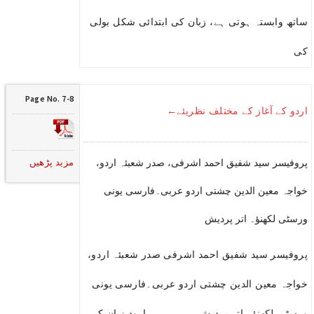
ساتھ وابستہ ہوتی ہے، زبان کی ابتدائی شکل بولی
کی
Page No. 7-8
اردو کے آغاز کے مختلف نظریئے←
مزید پڑھیں
پروفیسر سید شفیق احمد اشرفی، صدر شعبئہ اردو،
خواجہ معین الدین چشتی اردو عربی۔فارسی یونی
ورسٹی لکھنؤ۔ اتر پردیش
پروفیسر سید شفیق احمد اشرفی صدر شعبئہ اردو،
خواجہ معین الدین چشتی اردو عربی۔فارسی یونی
ورسٹی لکھنؤ۔ اتر پردیش ارود زبان کی