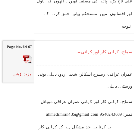
علی تاج بڑے پائے کی مصنفہ تھیں ۔ انھوں نے ناول
اور افسانوں میں مستحکم بیانیہ خلق کرنے کے
ثبوت
Page No. 64-67
سماج، کہانی کار اور کہانی←
مزید پڑھیں
عمران عراقی، ریسرچ اسکالر، شعبہ اردو، دہلی یونی
ورسٹی، دہلی
سماج، کہانی کار اور کہانی عمران عراقی موبائل
نمبر: 9540243689 ahmedimran435@gmail.com
یہ کہنا بے حد مشکل ہے کہ کہانی کار