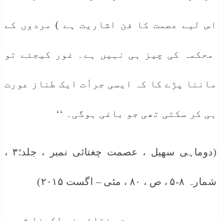
اس لیے عصمت کا فن اشاریت ہے ) مردوں کے
محکمہ کی چیز ہی نہیں ہے۔ غور کیجئے تو
ماننا پڑے کا کہ ایسی جرأت ایک طناز عورت
ہی کر سکتی تھی جو باغی ہوگی۔ ‘‘
(دوماہی سھیل ، عصمت چغتائی نمبر ، جلد؛۳ ،
شمارہ ۸-۵ ، ص ، ۸۰ ، مئی – اگست ۲۰۱۵)
جس دور میں عصمت چغتائی نے لکھنا شروع