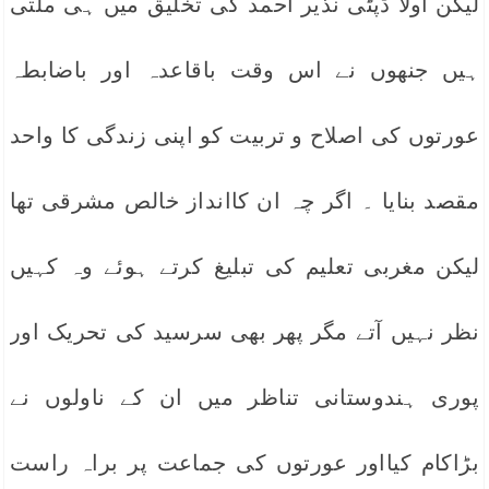
لیکن اولاً ڈپٹی نذیر احمد کی تخلیق میں ہی ملتی
ہیں جنھوں نے اس وقت باقاعدہ اور باضابطہ
عورتوں کی اصلاح و تربیت کو اپنی زندگی کا واحد
مقصد بنایا ۔ اگر چہ ان کاانداز خالص مشرقی تھا
لیکن مغربی تعلیم کی تبلیغ کرتے ہوئے وہ کہیں
نظر نہیں آتے مگر پھر بھی سرسید کی تحریک اور
پوری ہندوستانی تناظر میں ان کے ناولوں نے
بڑاکام کیااور عورتوں کی جماعت پر براہ راست