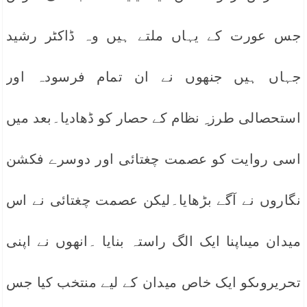
جس عورت کے یہاں ملتے ہیں وہ ڈاکٹر رشید
جہاں ہیں جنھوں نے ان تمام فرسودہ اور
استحصالی طرز ِ نظام کے حصار کو ڈھادیا۔بعد میں
اسی روایت کو عصمت چغتائی اور دوسرے فکشن
نگاروں نے آگے بڑھایا۔لیکن عصمت چغتائی نے اس
میدان میںاپنا ایک الگ راستہ بنایا ۔انھوں نے اپنی
تحریروںکو ایک خاص میدان کے لیے منتخب کیا جس