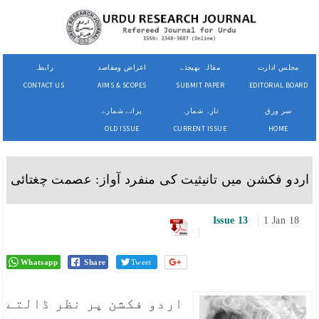
مجلس ادارت
مقالہ بھیجئے
اغراض ومقاصد
رابطہ
CONTACT US
AIMS & SCOPES
SUBMIT PAPER
EDITORIAL BOARD
سر ورق
تازہ شمارہ
پرانے شمارے
OLD ISSUE
CURRENT ISSUE
HOME
اردو فکشن میں تانیثیت کی منفرد آواز: عصمت چغتائی
Issue 13
1 Jan 18
Whatsapp
Share
Tweet
اردو فکشن پر نظر ڈالتے