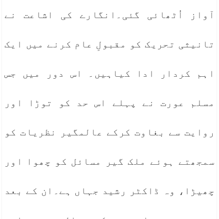
آواز اُٹھائی گئی۔انگارے کی اشاعت نے
تانیثی تحریک کو مقبولِ عام کرنے میں ایک
اہم کردار ادا کیاہیں۔ اس دور میں جس
مسلم عورت نے پہلے اس حد کو توڑا اور
روایت سے بغاوت کرکے عالمگیر نظریات کو
سمجھتے ہوئے ملک گیر مسائل کو چھوا اور
چھیڑا، وہ ڈاکٹر رشید جہاں ہے۔ان کے بعد