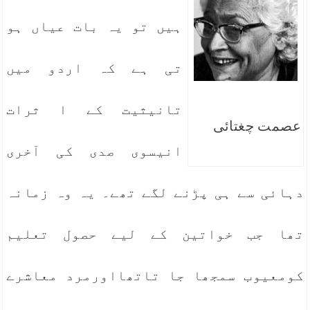
ہیں تو یہ بات عیاں ہو
تی ہے کہ اردو میں
تانیثیت کے ا ثرات
عصمت چغتائی
انیسوی صدی کی آخری
دہائی سے ہی پڑنے لگے تھے۔ یہ وہ زمانہ
تھا جب خواتین کے لیے حصول تعلیم
کومعیوب سمجھا جا تاتھااورمرد معاشرے