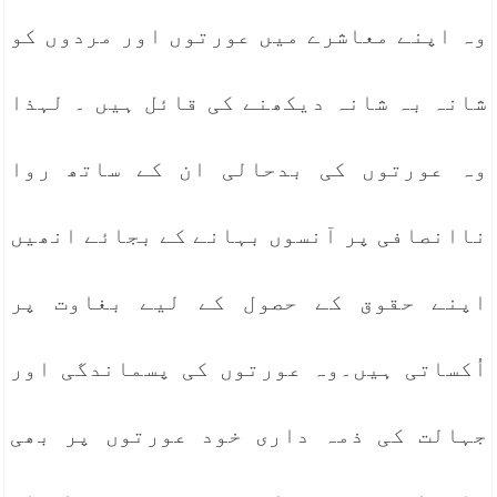
وہ اپنے معاشرے میں عورتوں اور مردوں کو
شانہ بہ شانہ دیکھنے کی قائل ہیں ۔ لہذا
وہ عورتوں کی بدحالی ان کے ساتھ روا
ناانصافی پر آنسوں بہانے کے بجائے انھیں
اپنے حقوق کے حصول کے لیے بغاوت پر
اُکساتی ہیں۔وہ عورتوں کی پسماندگی اور
جہالت کی ذمہ داری خود عورتوں پر بھی