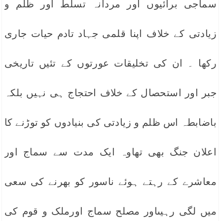
سماجی برائیوں اور مردانہ تسلط اور ظلم و
زیادتی کے خلاف اپنا قلمی جہاد تادم حیات جاری
رکھا ۔ ان کی تخلیقات عورتوں کے تئیں تاریخی
جبر اور استحصال کے خلاف احتجاج ہی نہیں بلکہ
باضابطہ اس ظلم و زیادتی کی بنیادوں کو توڑنے کا
اعلان جنگ بھی تھاوہ ایک مدت سے سماج اور
معاشرے کے رہتے ہوئے ناسور کو بھرنے کی سعی
میں لگی رہیںاور مصلح سماج اورملک و قوم کی