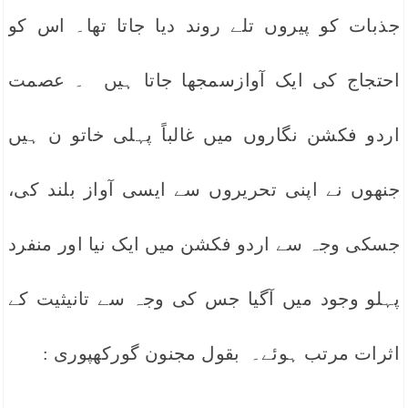
جذبات کو پیروں تلے روند دیا جاتا تھا۔ اس کو
احتجاج کی ایک آوازسمجھا جاتا ہیں ۔ عصمت
اردو فکشن نگاروں میں غالباً پہلی خاتو ن ہیں
جنھوں نے اپنی تحریروں سے ایسی آواز بلند کی،
جسکی وجہ سے اردو فکشن میں ایک نیا اور منفرد
پہلو وجود میں آگیا جس کی وجہ سے تانیثیت کے
اثرات مرتب ہوئے۔ بقول مجنون گورکھپوری :