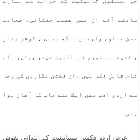
جو مصنفین تانیثیت کے حوالے سے ہمارے
سامنے آئے ان میں عصمت چغتائی، سعادت
حسن منٹو، راجندر سنگھ بیدی ، کرشن چندر
، خدیجہ مستور، قرۃالعین حیدر ،وغیرہ کے
نام قابلِ ذکر ہیں ۔ان فکشن نگاروں کی وجہ
سے اردو ادب میں ایک نئے باب کا آغاز ہوا
ہیں۔
غرض اردو فکشن میںتانیثیت کے ابتدائی نقوش