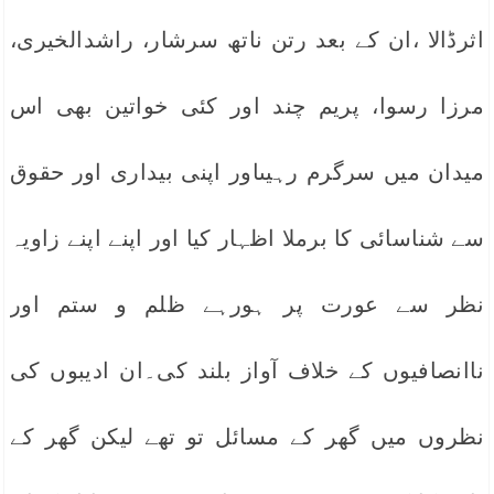
اثرڈالا ،ان کے بعد رتن ناتھ سرشار، راشدالخیری،
مرزا رسوا، پریم چند اور کئی خواتین بھی اس
میدان میں سرگرم رہیںاور اپنی بیداری اور حقوق
سے شناسائی کا برملا اظہار کیا اور اپنے اپنے زاویہ
نظر سے عورت پر ہورہے ظلم و ستم اور
ناانصافیوں کے خلاف آواز بلند کی۔ان ادیبوں کی
نظروں میں گھر کے مسائل تو تھے لیکن گھر کے