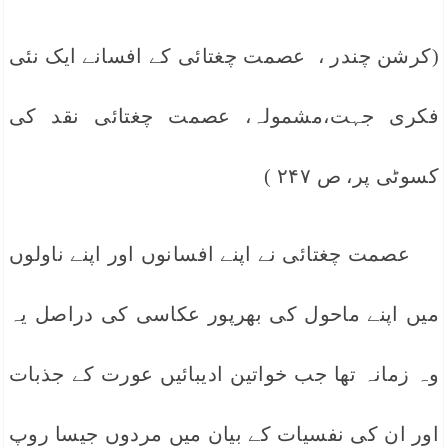
(کرشن چندر ، عصمت چغتائی کے افسانے ایک نئی
فکری جہت،مشمولہ، عصمت چغتائی نقد کی
کسوٹی پر، ص ۲۴۷ )
عصمت چغتائی نے اپنے افسانوں اور اپنے ناولوں
میں اپنے ماحول کی بھرپور عکاسی کی دراصل یہ
وہ زمانہ تھا جب خواتین ادیبائیں عورت کے جذبات
اور ان کی نفسیات کے بیان میں مردوں جیسا روپ