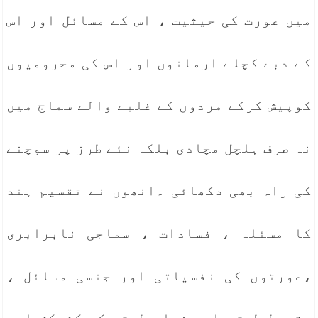
میں عورت کی حیثیت ، اس کے مسائل اور اس
کے دبے کچلے ارمانوں اور اس کی محرومیوں
کوپیش کرکے مردوں کے غلبے والے سماج میں
نہ صرف ہلچل مچادی بلکہ نئے طرز پر سوچنے
کی راہ بھی دکھائی ۔انھوں نے تقسیم ہند
کا مسئلہ ، فسادات ، سماجی نابرابری
،عورتوں کی نفسیاتی اور جنسی مسائل ،