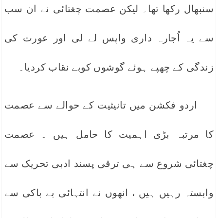
سنبھال رکھا تھا۔ لیکن عصمت چغتائی نے ان سب
سے یہ اُجارہ داری واپس لے لی اور عورت کی
زندگی کے چھپے ہوئے گوشوں کوبے نقاب کردیا۔
اردو فکشن میں تانیثیت کے حوالے سے عصمت
کا مرتبہ بڑی اہمیت کا حامل ہیں ۔ عصمت
چغتائی شروع سے ہی ترقی پسند ادبی تحریک سے
وابستہ رہیں ہیں ، انھوں نے انتہائی بے باکی سے