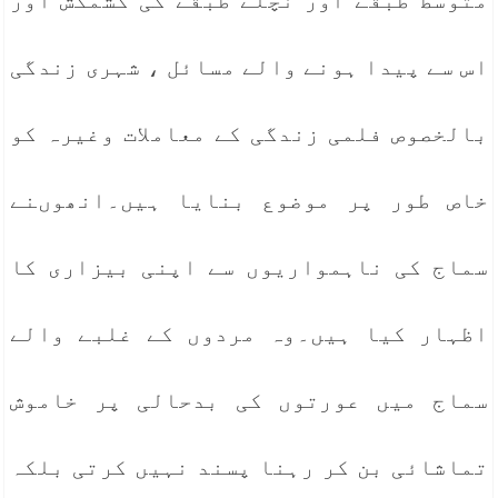
متوسط طبقے اور نچلے طبقے کی کشمکش اور
اس سے پیدا ہونے والے مسائل ، شہری زندگی
بالخصوص فلمی زندگی کے معاملات وغیرہ کو
خاص طور پر موضوع بنایا ہیں۔انھوںنے
سماج کی ناہمواریوں سے اپنی بیزاری کا
اظہار کیا ہیں۔وہ مردوں کے غلبے والے
سماج میں عورتوں کی بدحالی پر خاموش
تماشائی بن کر رہنا پسند نہیں کرتی بلکہ