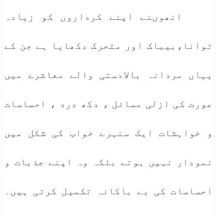
انھوںنے اپنے کرداروں کو زیادہ
توانا،بیباک اور متحرک دکھایا ہے جن کے
یہاں مردانہ بالادستی والے معاشرے میں
عورت کی ازلی مسائل ، دکھ درد ، احساسات
و خواہشات ایک سنہرے خواب کی شکل میں
نمودار نہیں ہوتے بلکہ وہ اپنے جذبات و
احساسات کی بے باکانہ تکمیل کرتی ہیں۔