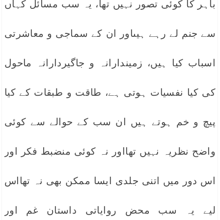
باہر کا کوئی تصور نہیں تھا، یہ سب مسائل کہاں
سے جنم لے رہے ہیںاور ان کے سماجی و معاشرتی
اسباب کیا ہیں، زمیندارانہ و جاگیردارانہ ماحول
کی کیا نفسیات ہوتی ہے، طاقت و طبقات کے کیا
پیچ و خم ہوتے ہیں ان سب کے حوالے سے کوئی
واضح نظریہ نہیں تھااور نہ کوئی منضبط فکر اور
اس دور میں اتنی جلدی ایسا ممکن بھی نہ تھااس
لیے یہ سب محض روایاتی داستان غم اور