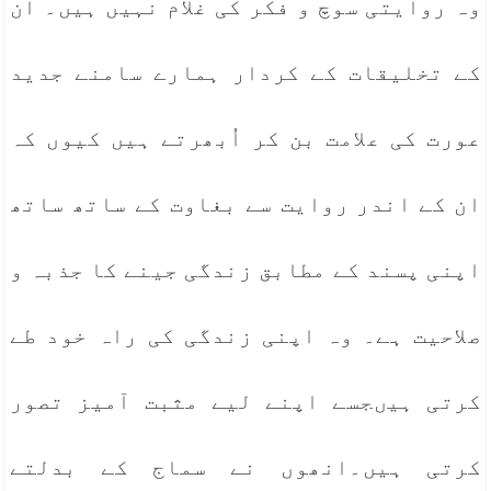
وہ روایتی سوچ و فکر کی غلام نہیں ہیں۔ ان
کے تخلیقات کے کردار ہمارے سامنے جدید
عورت کی علامت بن کر اُبھرتے ہیں کیوں کہ
ان کے اندر روایت سے بغاوت کے ساتھ ساتھ
اپنی پسند کے مطابق زندگی جینے کا جذبہ و
صلاحیت ہے۔ وہ اپنی زندگی کی راہ خود طے
کرتی ہیںجسے اپنے لیے مثبت آمیز تصور
کرتی ہیں۔انھوں نے سماج کے بدلتے