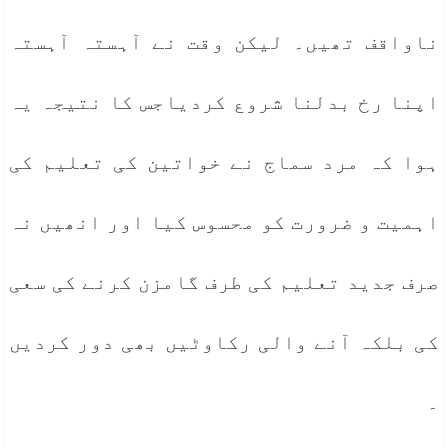
ناواقف تھیں۔ لیکن وقت نے آہستہ آہستہ
اپنا رخ بدلنا شروع کردیاجس کا نتیجہ یہ
ہوا کہ مرد سماج نے خواتین کی تعلیم کی
اہمیت و ضرورت کو محسوس کیا اور انھیں نہ
صرف جدید تعلیم کی طرف گامزن کرنے کی سعی
کی بلکہ آنے والی رکاوٹیں بھی دور کردیں
۔