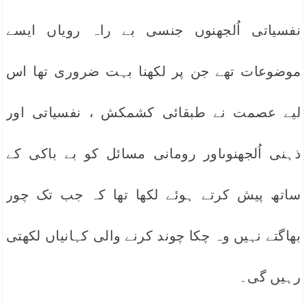
نفسیاتی اُلجھنوں جنسی بے راہ رویاں ایسے
موضوعات تھے جن پر لکھنا بہت ضروری تھا اس
لیے عصمت نے طبقائی کشمکش ، نفسیاتی اور
ذہنی اُلجھنوںاور رومانی مسائل کو بے باکی کے
ساتھ پیش کرتے ہوئے لکھا تھا کہ جب تک چور
بھاگتے نہیں وہ چکا چوند کرنے والی کہانیاں لکھتی
رہیں گی۔