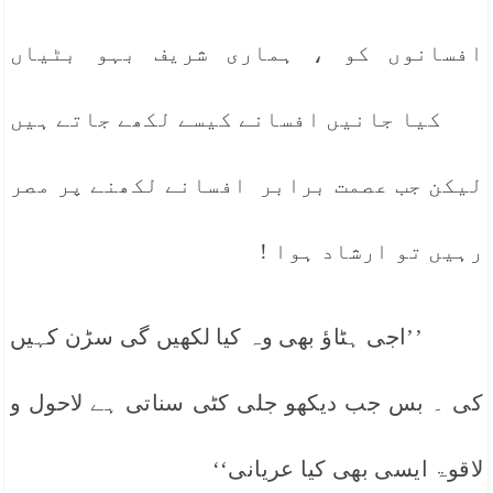
افسانوں کو ، ہماری شریف بہو بٹیاں
کیا جانیں افسانے کیسے لکھے جاتے ہیں
لیکن جب عصمت برابر افسانے لکھنے پر مصر
رہیں تو ارشاد ہوا !
’’اجی ہٹاؤ بھی وہ کیا لکھیں گی سڑن کہیں
کی ۔ بس جب دیکھو جلی کٹی سناتی ہے لاحول و
لاقوۃ ایسی بھی کیا عریانی‘‘