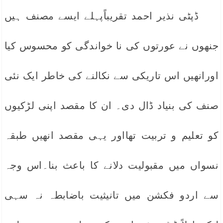
ڈپٹی نذیر احمد تقریباًپہلے ایسے مصنف ہیں
جنھوں نے عورتوں کی نا خواندگی کو محسوس کیا
اورانھیں اس تاریکی سے نکالنے کی خاطر ایک نئی
صنف کی بنیاد ڈال دی۔ ان کا مقصد اپنی لڑکیوں
کو تعلیم و تربیت تھااور یہی مقصد انھیں طبقہ
نسواں میں مقبولیت دلانے کا باعث بنا۔اس وجہ
سے اردو فکشن میں تانیثیت باضابطہ نہ سہی