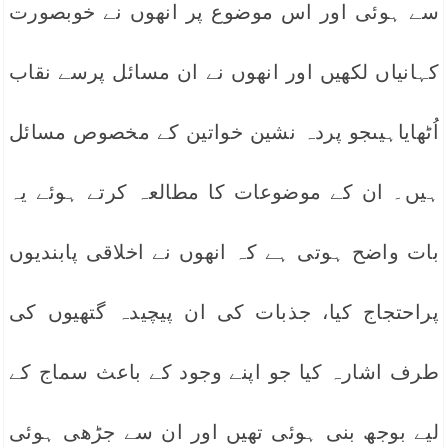
سے ہوئی اور اس موضوع پر انھوں نے خوبصورت
کہانیاں لکھیں اور انھوں نے ان مسائل پرسے نقاب
اُٹھایاہیںجو پردہ نشین خواتین کے مخصوص مسائل
ہیں۔ ان کے موضوعات کا مطالعہ کرتے ہوئے یہ
بات واضح ہوتی ہے کہ انھوں نے اخلاقی پابندیوں
پراحتجاج کیا، جذبات کی ان پیچیدہ گتھیوں کی
طرف اشارہ کیا جو اپنے وجود کے باعث سماج کے
لیے بوجھ بنی ہوئی تھیں اور ان سے جڑھی ہوئی