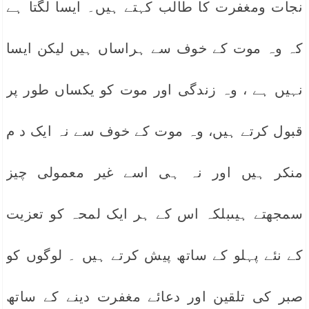
نجات ومغفرت کا طالب کہتے ہیں۔ ایسا لگتا ہے
کہ وہ موت کے خوف سے ہراساں ہیں لیکن ایسا
نہیں ہے ، وہ زندگی اور موت کو یکساں طور پر
قبول کرتے ہیں، وہ موت کے خوف سے نہ ایک د م
منکر ہیں اور نہ ہی اسے غیر معمولی چیز
سمجھتے ہیںبلکہ اس کے ہر ایک لمحہ کو تعزیت
کے نئے پہلو کے ساتھ پیش کرتے ہیں ۔ لوگوں کو
صبر کی تلقین اور دعائے مغفرت دینے کے ساتھ