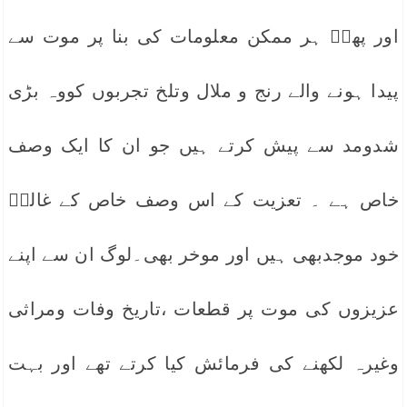
اور پھرؔ ہر ممکن معلومات کی بنا پر موت سے
پیدا ہونے والے رنج و ملال وتلخ تجربوں کووہ بڑی
شدومد سے پیش کرتے ہیں جو ان کا ایک وصف
خاص ہے ۔ تعزیت کے اس وصف خاص کے غالبؔ
خود موجدبھی ہیں اور موخر بھی۔لوگ ان سے اپنے
عزیزوں کی موت پر قطعات ،تاریخ وفات ومراثی
وغیرہ لکھنے کی فرمائش کیا کرتے تھے اور بہت