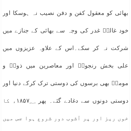
بھائی کو معقول کفن و دفن نصیب نہ ہوسکا اور
خود غالبؔ غدر کی وجہ سے بھائی کے جنازے میں
شرکت نہ کر سکے۔اس کے علاوہ عزیزوں میں
علی بخش رنجورؔ اور معاصرین میں ذوقؔ و
مومنؔ بھی برسوں کی دوستی ترک کرکے دنیا اور
دوستی دونوں سے دغادے گئے۔ پھر ۱۸۵۷؁ء کا
خوں ریز اور پر آشوب دور شروع ہوا جس میں