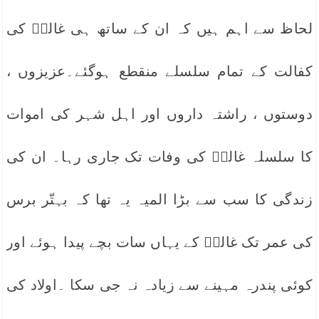
لحاظ سے اہم ہیں کہ ان کے ساتھ ہی غالبؔ کی
کفالت کے تمام سلسلے منقطع ہوگئے۔عزیزوں ،
دوستوں ، راشتہ داروں اور اہل شہر کی اموات
کا سلسلہ غالبؔ کی وفات تک جاری رہا۔ ان کی
زندگی کا سب سے بڑا المیہ یہ تھا کہ بہتّر برس
کی عمر تک غالبؔ کے یہاں سات بچے پیدا ہوئے اور
کوئی پندرہ مہینے سے زیادہ نہ جی سکا ۔اولاد کی