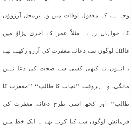
وجہ ہے کہ معقول اوقات میں وہ برمحل آرزوؤں
کے خواہاں رہے۔ مثلاً عمر کے آخری پڑاؤ میں
غالبؔ لوگوں سے دعائے مغفرت کی آرزو رکھتے تھے
، انہوں نے کبھی کسی سے صحت کی دعا نہیں
مانگی، وہ ہروقت ’’نجات کا طالب‘‘ ’’مغفرت کا
طالب‘‘ اور کچھ اسی طرح دعائے مغفرت کی
فرمائش لوگوں سے کیا کرتے تھے ۔ ایک خط میں