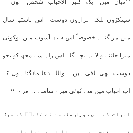
’’میاں میں ایک کثیر الاحباب شخص ہوں ۔
سینکڑوں بلکہ ہزاروں دوست اس باسٹھ سال
میں مر گئے۔ خصوصاً اس فتنۂ آشوب میں توکوئی
میرا جاننے والا نہ بچے گا۔ اس راہ سے مجھ کو ،جو
دوست ابھی باقی ہیں ۔ واللہ دعا مانگتا ہوں کہ
اب احباب میں سے کوئی میرے سامنے نہ مرے۔‘‘
اموات کے ا س طویل سلسلے نے غالبؔ کو صرف
ذہنی اذیت سے ہی آشنا نہیں کیا بلکہ اس