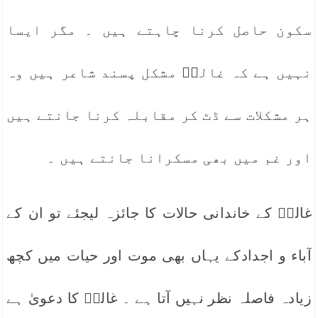
سکون حاصل کرنا چاہتے ہیں ۔ مگر ایسا
نہیں ہے کہ غالبؔ مشکل پسند شاعر ہیں وہ
ہر مشکلات سے ڈٹ کر مقابلہ کرنا جانتے ہیں
اور غم میں بھی مسکرانا جانتے ہیں ۔
غالبؔ کے خاندانی حالات کا جائزہ لیجئے تو ان کے
آباء و اجدادکے یہاں بھی موت اور حیات میں کچھ
زیادہ فاصلہ نظر نہیں آتا ہے ۔ غالبؔ کا دعویٰ ہے