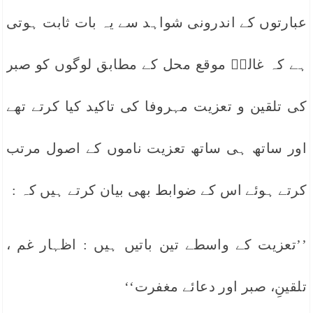
عبارتوں کے اندرونی شواہد سے یہ بات ثابت ہوتی
ہے کہ غالبؔ موقع محل کے مطابق لوگوں کو صبر
کی تلقین و تعزیت مہروفا کی تاکید کیا کرتے تھے
اور ساتھ ہی ساتھ تعزیت ناموں کے اصول مرتب
کرتے ہوئے اس کے ضوابط بھی بیان کرتے ہیں کہ :
’’تعزیت کے واسطے تین باتیں ہیں : اظہار غم ،
تلقینِ، صبر اور دعائے مغفرت‘‘