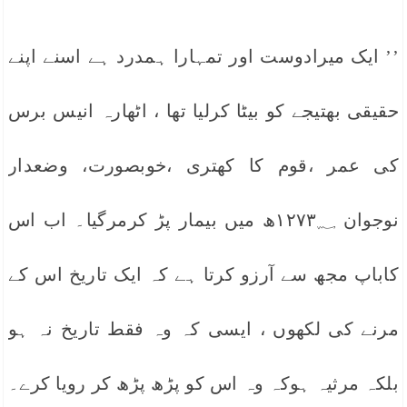
’’ ایک میرادوست اور تمہارا ہمدرد ہے اسنے اپنے
حقیقی بھتیجے کو بیٹا کرلیا تھا ، اٹھارہ انیس برس
کی عمر ،قوم کا کھتری ،خوبصورت، وضعدار
نوجوان ۱۲۷۳؁ھ میں بیمار پڑ کرمرگیا۔ اب اس
کاباپ مجھ سے آرزو کرتا ہے کہ ایک تاریخ اس کے
مرنے کی لکھوں ، ایسی کہ وہ فقط تاریخ نہ ہو
بلکہ مرثیہ ہوکہ وہ اس کو پڑھ پڑھ کر رویا کرے۔