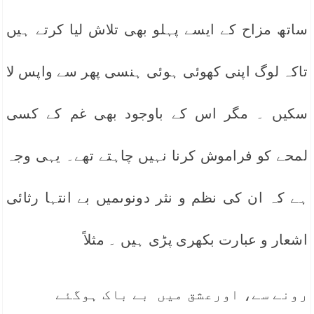
ساتھ مزاح کے ایسے پہلو بھی تلاش لیا کرتے ہیں
تاکہ لوگ اپنی کھوئی ہوئی ہنسی پھر سے واپس لا
سکیں ۔ مگر اس کے باوجود بھی غم کے کسی
لمحے کو فراموش کرنا نہیں چاہتے تھے۔ یہی وجہ
ہے کہ ان کی نظم و نثر دونوںمیں بے انتہا رثائی
اشعار و عبارت بکھری پڑی ہیں ۔ مثلاً
رونے سے، اورعشق میں بے باک ہوگئے