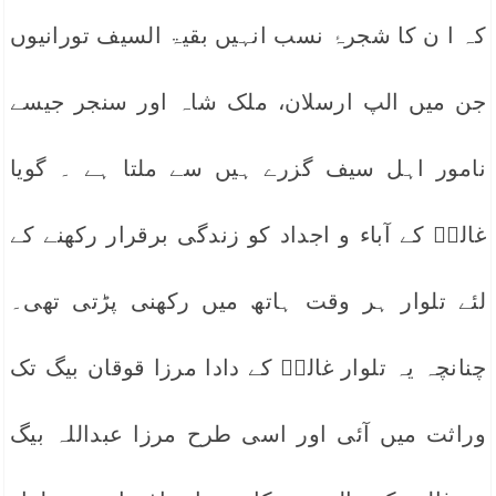
کہ ا ن کا شجرۂ نسب انہیں بقیۃ السیف تورانیوں
جن میں الپ ارسلان، ملک شاہ اور سنجر جیسے
نامور اہل سیف گزرے ہیں سے ملتا ہے ۔ گویا
غالبؔ کے آباء و اجداد کو زندگی برقرار رکھنے کے
لئے تلوار ہر وقت ہاتھ میں رکھنی پڑتی تھی۔
چنانچہ یہ تلوار غالبؔ کے دادا مرزا قوقان بیگ تک
وراثت میں آئی اور اسی طرح مرزا عبداللہ بیگ