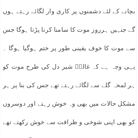
بچانے کے لئے دشمنوں پر کاری وار لگائے رہتے ہوں
گے جنہیں ہرروز موت کا سامنا کرنا پڑتا ہوگا جس
سے موت کا خوف یقینی طور پر ختم ہوگیا ہوگا ۔
یہی وجہ ہے کہ غالبؔ شیر دل کی طرح موت کو
ہر لمحہ گلے سے لگائے رہتے تھے جس کی بنا پر ہر
مشکل حالات میں بھی وہ خوش رہتے اور دوسروں
کو بھی اپنی شوخی و ظرافت سے خوش رکھتے تھے