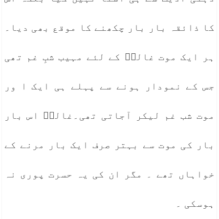
کا ذائقہ بار بار چکھنے کا موقع بھی دیا۔
ہر ایک موت غالبؔ کے لئے مہیب شبِ غم تھی
جس کے نمودار ہونے سے پہلے ہی ایک ا ور
موت شب غم لیکر آجاتی تھی۔غالبؔ اس بار
بار کی موت سے بہتر صرف ایک بار مرنے کے
خواہاں تھے ۔ مگر ان کی یہ حسرت پوری نہ
ہوسکی ۔