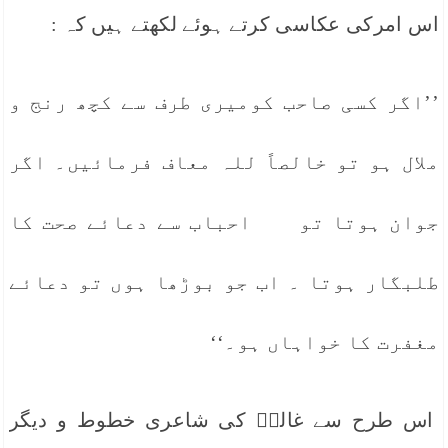
اس امرکی عکاسی کرتے ہوئے لکھتے ہیں کہ :
’’اگر کسی صاحب کومیری طرف سے کچھ رنج و
ملال ہو تو خالصاً للہ معاف فرمائیں۔ اگر
جوان ہوتا تو احباب سے دعائے صحت کا
طلبگار ہوتا ۔ اب جو بوڑھا ہوں تو دعائے
مغفرت کا خواہاں ہو۔‘‘
اس طرح سے غالبؔ کی شاعری خطوط و دیگر