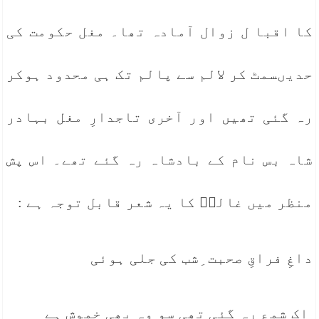
کا اقبا ل زوال آمادہ تھا۔ مغل حکومت کی
حدیںسمٹ کر لالم سے پالم تک ہی محدود ہوکر
رہ گئی تھیں اور آخری تاجدارِ مغل بہادر
شاہ بس نام کے بادشاہ رہ گئے تھے۔ اس پش
منظر میں غالبؔ کا یہ شعر قابل توجہ ہے :
داغِ فراقِ صحبت ِشب کی جلی ہوئی
اک شمع رہ گئی تھی سو وہ بھی خموش ہے