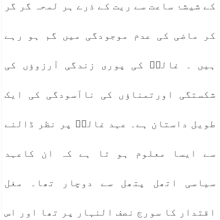
کے شیشۂ ساعت سے ریت کے ذرے ہر لمحہ گر گر
کر ماضی کی عدم موجودگی میں گم ہو رہے
ہیں ۔ غالبؔ کی پوری زندگی آرزوؤں کی
شکستگی اورتمناؤں کی ناآسودگی کی ایک
طویل داستان ہے۔ عہد غالبؔ پر نظر ڈالنے
سے ایسا معلوم ہو تا ہے کہ ان کاعہد
سیاسی اتھل پتھل سے دوچار تھا۔ مغل
اقتدار کا سورج نصف النہار پر تھا اور اس