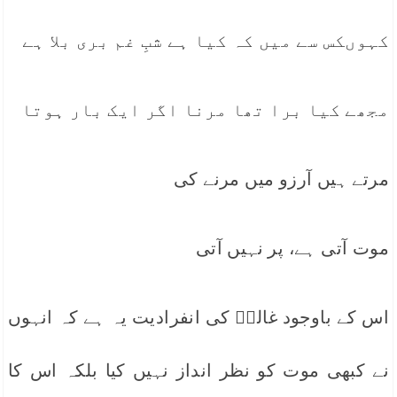
کہوںکس سے میں کہ کیا ہے شبِ غم بری بلا ہے
مجھے کیا برا تھا مرنا اگر ایک بار ہوتا
مرتے ہیں آرزو میں مرنے کی
موت آتی ہے، پر نہیں آتی
اس کے باوجود غالبؔ کی انفرادیت یہ ہے کہ انہوں
نے کبھی موت کو نظر انداز نہیں کیا بلکہ اس کا