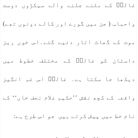
غالبؔ کے ملنے جلنے والے سیکڑوں دوست
واحباب ( جن میں گورے اور کالے دونوں تھے)
موت کے گھاٹ اتار دئیے گئے۔اس خوں ریز
داستان کو غالبؔ کے مختلف خطوط میں
دیکھا جا سکتا ہے۔ غالبؔ اس غم انگیز
واقعہ کے کچھ نقش ’’حکیم غلام نجف خاں‘‘ کے
نام خط میں پیش کرتے ہیں جو اس طرح ہے: