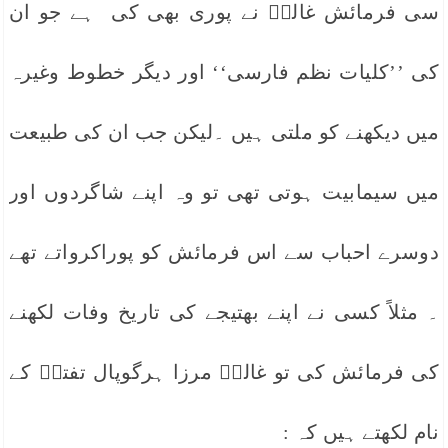
سی فرمائش غالبؔ نے پوری بھی کی ہے جو ان
کی ’’کلیات نظم فارسی‘‘ اور دیگر خطوط وغیرہ
میں دیکھنے کو ملتی ہیں ۔لیکن جب ان کی طبیعت
میں سیمابیت ہوتی تھی تو وہ اپنے شاگردوں اور
دوسرے احباب سے اس فرمائش کو پوراکرواتے تھے
۔ مثلاً کسی نے اپنے بھتیجے کی تاریخ وفات لکھنے
کی فرمائش کی تو غالبؔ مرزا ہرگوپال تفتہؔ کے
نام لکھتے ہیں کہ :