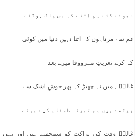
دھوئے گئے ہم اتنے کہ بس پاک ہوگئے
غم سے مرتاہوں کہ اتنا نہیں دنیا میں کوئی
کہ کرے تعزیتِ مہرووفا میرے بعد
غالبؔ ہمیں نہ چھیڑ کہ پھر جوشِ اشک سے
بیٹھے ہیں ہم تہیئہ طوفاں کیے ہوئے
غالبؔ وقت کی نزاکت کو سمجھتے ہیں اور یہی