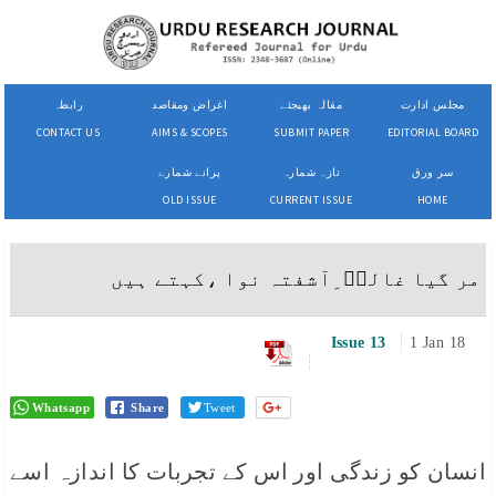
مجلس ادارت
مقالہ بھیجئے
اغراض ومقاصد
رابطہ
CONTACT US
AIMS & SCOPES
SUBMIT PAPER
EDITORIAL BOARD
سر ورق
تازہ شمارہ
پرانے شمارے
OLD ISSUE
CURRENT ISSUE
HOME
مر گیا غالبؔ ِآشفتہ نوا ،کہتے ہیں
Issue 13
1 Jan 18
Whatsapp
Share
Tweet
انسان کو زندگی اور اس کے تجربات کا اندازہ اسے