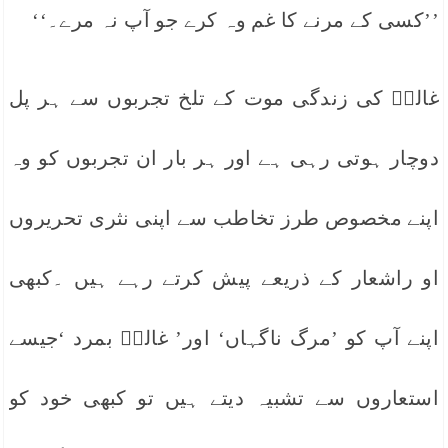
’’کسی کے مرنے کا غم وہ کرے جو آپ نہ مرے۔‘‘
غالبؔ کی زندگی موت کے تلخ تجربوں سے ہر پل
دوچار ہوتی رہی ہے اور ہر بار ان تجربوں کو وہ
اپنے مخصوص طرز تخاطب سے اپنی نثری تحریروں
او راشعار کے ذریعے پیش کرتے رہے ہیں ۔کبھی
اپنے آپ کو ’مرگ ناگہاں‘ اور’ غالبؔ بمرد ‘جیسے
استعاروں سے تشبیہ دیتے ہیں تو کبھی خود کو