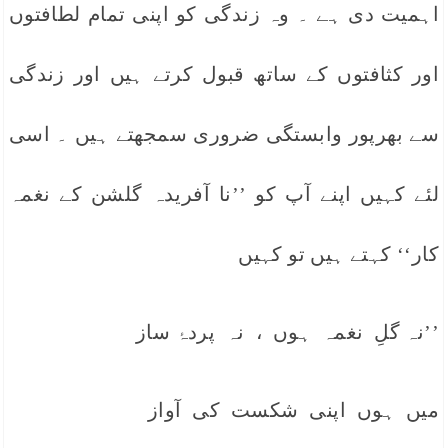
اہمیت دی ہے ۔ وہ زندگی کو اپنی تمام لطافتوں
اور کثافتوں کے ساتھ قبول کرتے ہیں اور زندگی
سے بھرپور وابستگی ضروری سمجھتے ہیں ۔ اسی
لئے کہیں اپنے آپ کو ’’نا آفریدہ گلشن کے نغمہ
کار‘‘ کہتے ہیں تو کہیں
’’نہ گلِ نغمہ ہوں ، نہ پردۂ ساز
میں ہوں اپنی شکست کی آواز