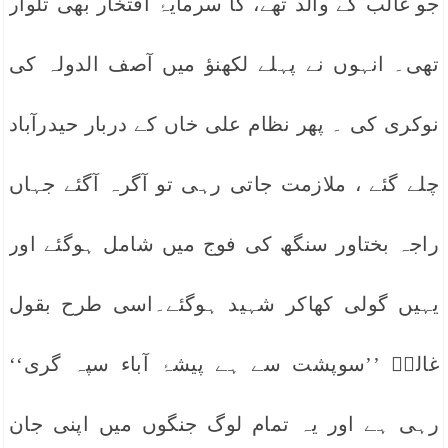
جو غالب کے والد تھے، کا سرمایۂ افتخار بھی تلوار
تھی۔ انہوں نے پہلے لکھنؤ میں آصف الدولہ کی
نوکری کی ۔ پھر نظام علی خاں کے دربار حیدرآباد
چلے گئے ، ملازمت جاتی رہی تو آگرہ آگئے جہاں
راجہ بختاور سنگھ کی فوج میں شامل ہوگئے اور
یہیں گولی کھاکر شہید ہوگئے۔اسی طرح بقول
غالبؔ ’’سوپشت سے ہے پیشۂ آباء سپہ گری‘‘
رہی ہے اور یہ تمام لوگ جنگوں میں اپنی جان