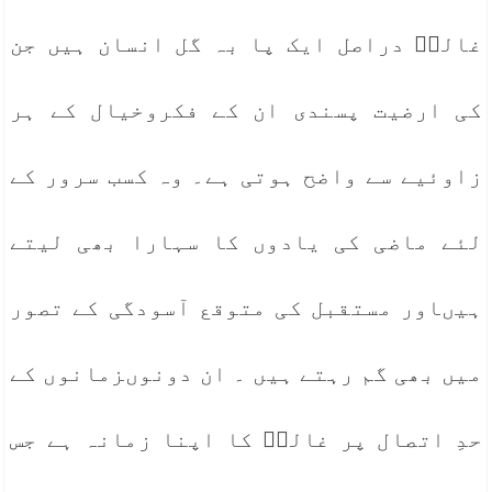
غالبؔ دراصل ایک پا بہ گل انسان ہیں جن
کی ارضیت پسندی ان کے فکروخیال کے ہر
زاوئیے سے واضح ہوتی ہے۔ وہ کسب سرور کے
لئے ماضی کی یادوں کا سہارا بھی لیتے
ہیںاور مستقبل کی متوقع آسودگی کے تصور
میں بھی گم رہتے ہیں ۔ ان دونوںزمانوں کے
حدِ اتصال پر غالبؔ کا اپنا زمانہ ہے جس