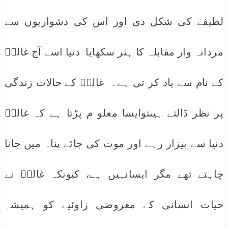
لطیفے کی شکل دی اور اس کی دشواریوں سے
مردانہ وار مقابلہ کا ہنر سکھایا دنیا اسے آج غالبؔ
کے نام سے یاد کر تی ہے۔ غالبؔ کے حالات زندگی
پر نظر ڈالتے ہیںتوایسا معلو م پڑتا ہے کہ غالبؔ
دنیا سے بیزار رہے اور موت کی جائے پناہ میں جانا
چاہتے تھے مگر ایسانہیں ہے، کیونکہ غالبؔ نے
حیات انسانی کے معروضی زاوئیے کو ہمیشہ