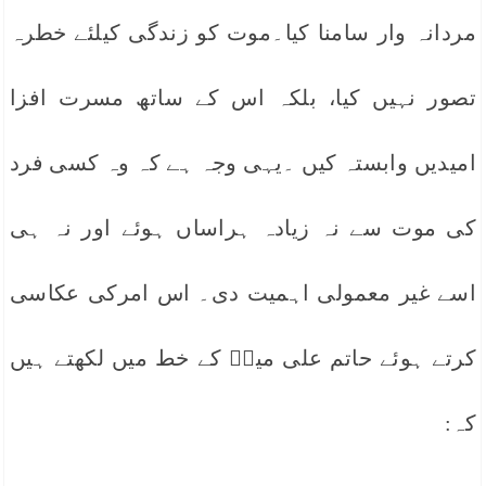
مردانہ وار سامنا کیا۔موت کو زندگی کیلئے خطرہ
تصور نہیں کیا، بلکہ اس کے ساتھ مسرت افزا
امیدیں وابستہ کیں ۔یہی وجہ ہے کہ وہ کسی فرد
کی موت سے نہ زیادہ ہراساں ہوئے اور نہ ہی
اسے غیر معمولی اہمیت دی۔ اس امرکی عکاسی
کرتے ہوئے حاتم علی میرؔ کے خط میں لکھتے ہیں
کہ: