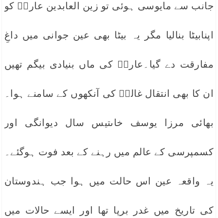
جانب سے مایوسی ہوئی تو زین العابدین عارفؔ کو
اپنابیٹا بنالیا مگر یہ بیٹا بھی عین جوانی میں داغِ
مفارقت دے گیا۔عارفؔ کی ماں بنیادی بیگم تھیں
ان کا بھی انتقال غالبؔ کی آنکھوں کے سامنے ہوا۔
بھائی مرزا یوسف خاںتیس سال دیوانگی اور
کسمپرسی کے عالم میں رہنے کے بعد فوت ہوگئے۔
یہ واقعہ عین اس حالت میں ہوا جب ہندوستان
کی تاریخ میں غدر برپا تھا اور ایسے حالات میں