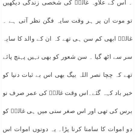
۔ اس کے علاوہ غالبؔ کی شخصی زندگی دیکھیں
تو موت ان پر ہر وقت سایہ فگن نظر آتی ہے ۔
غالبؔ ابھی کم سن ہی تھے کہ ان کے والد کا سایہ
سر سے اٹھ گیا ۔ سن شعور کو بھی نہیں پہنچ پائے
تھے کہ چچا نصر اللہ بیگ بھی اس بے ثبات دنیا کو
خیر باد کہہ گئے۔اس وقت غالبؔ کی عمر صرف نو
برس کی تھی اور اس صغر سنی میں ہی غالبؔ کو
دو اموات کا سامنا کرنا پڑا۔ یہ دونوں اموات اس