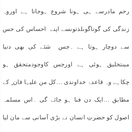
رحم مادرسے ہی ہونا شروع ہوجاتا ہے اوروہ
زندگی کی گوناگوںلذتوںسے اپنے احساس کی حس
سے دوچار ہوتا ہے ۔جس شئے کی بھی دنیا
میںتخلیق ہوئی ہے اورجس کاوجودمتحقق ہو
چکاہے وہ قاعدۂ خداوندی …کل من علیہا فان ٍ کے
مطابق …ایک دن فنا ہو جائے گی ۔اس مسلمہ
اصول کو حضرتِ انسان نے بڑی آسانی سے مان لیا